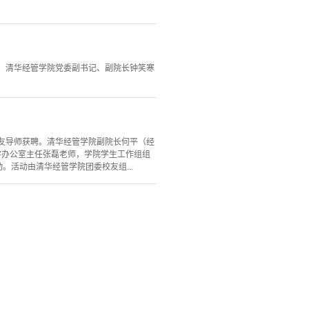
获聘。清华经管学院党委副书记、副院长钟笑寒
位校友导师获聘。清华经管学院副院长何平（经
教学办公室主任张磊老师，学院学生工作组组
。活动由清华经管学院团委校友组...