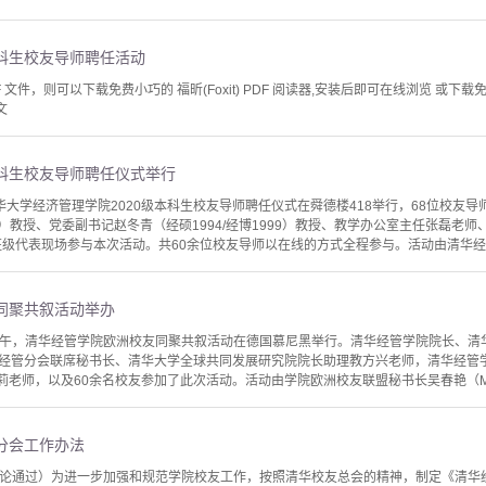
本科生校友导师聘任活动
文件，则可以下载免费小巧的 福昕(Foxit) PDF 阅读器,安装后即可在线浏览 或下载免费的 
文
本科生校友导师聘任仪式举行
，清华大学经济管理学院2020级本科生校友导师聘任仪式在舜德楼418举行，68位校
995）教授、党委副书记赵冬青（经硕1994/经博1999）教授、教学办公室主任张磊
班级代表现场参与本次活动。共60余位校友导师以在线的方式全程参与。活动由清华经管
同聚共叙活动举办
8日上午，清华经管学院欧洲校友同聚共叙活动在德国慕尼黑举行。清华经管学院院长、
经管分会联席秘书长、清华大学全球共同发展研究院院长助理教方兴老师，清华经管学
莉老师，以及60余名校友参加了此次活动。活动由学院欧洲校友联盟秘书长吴春艳（MBA
分会工作办法
务会讨论通过）为进一步加强和规范学院校友工作，按照清华校友总会的精神，制定《清