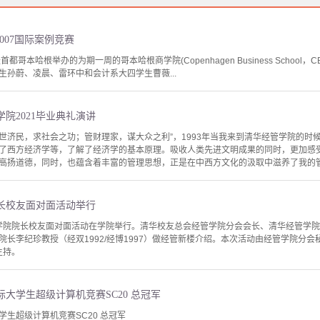
007国际案例竞赛
 在丹麦首都哥本哈根举办的为期一周的哥本哈根商学院(Copenhagen Business Scho
孙蔚、凌晨、雷环中和会计系大四学生曹薇...
院2021毕业典礼演讲
“经世济民，求社会之功；管财理家，谋大众之利”，1993年当我来到清华经管学院的
了西方经济学等，了解了经济学的基本原理。吸收人类先进文明成果的同时，更加感
高扬道德，同时，也蕴含着丰富的管理思想，正是在中西方文化的汲取中滋养了我的
院长校友面对面活动举行
经管学院院长校友面对面活动在学院举行。清华校友总会经管学院分会会长、清华经管学
院长李纪珍教授（经双1992/经博1997）做经管新楼介绍。本次活动由经管学院分
主持。
大学生超级计算机竞赛SC20 总冠军
生超级计算机竞赛SC20 总冠军