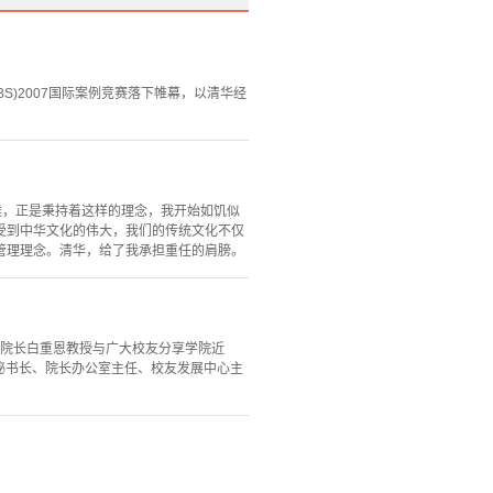
ol，CBS)2007国际案例竞赛落下帷幕，以清华经
时候，正是秉持着这样的理念，我开始如饥似
受到中华文化的伟大，我们的传统文化不仅
管理理念。清华，给了我承担重任的肩膀。
院院长白重恩教授与广大校友分享学院近
会秘书长、院长办公室主任、校友发展中心主