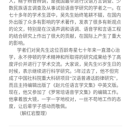
人，精于辨音辨调，是我国最早进行汉语方言调查、少
数民族语言调查及从事试验语音学研究的学者之一。在
七十多年的学术生涯中，吴先生始终笔耕不辍，在国内
外出版了众多有影响的学术著作，发表了很多有新观点
的论文，特别是在汉语声调和语调、语音学和言语工程
的结合研究上作出了很大的贡献，在国际上产生了重大
的影响。
学者们对吴先生这位百龄寿星七十年来一直潜心治
学，永不停顿的学术精神和所取得的研究成果给予了高
度评价并进行了学术交流。大家说，吴先生
95
岁生日的
时候，表示继续进行科学研究。
5
年过去了，他不但完
成了中国社科院重大科研项目“汉语普通话韵律研究”，
而且主持编辑出版了《赵元任语言学文集》中英文版。
现在，他又参加了《罗常培语音学文集》的编辑工作。
他拿着放大镜，一字一字地校对，一丝不苟地工作的态
度，让后辈学子感动而敬佩。
（解红岩整理）