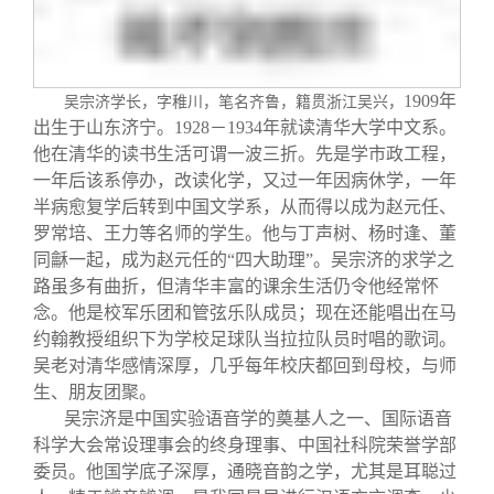
1909
年
吴宗济学长，字稚川，笔名齐鲁，籍贯浙江吴兴，
出生于山东济宁。
1928
－
1934
年就读清华大学中文系。
他在清华的读书生活可谓一波三折。先是学市政工程，
一年后该系停办，改读化学，又过一年因病休学，一年
半病愈复学后转到中国文学系，从而得以成为赵元任、
罗常培、王力等名师的学生。他与丁声树、杨时逢、董
同龢一起，成为赵元任的“四大助理”。吴宗济的求学之
路虽多有曲折，但清华丰富的课余生活仍令他经常怀
念。他是校军乐团和管弦乐队成员；现在还能唱出在马
约翰教授组织下为学校足球队当拉拉队员时唱的歌词。
吴老对清华感情深厚，几乎每年校庆都回到母校，与师
生、朋友团聚。
吴宗济是中国实验语音学的奠基人之一、国际语音
科学大会常设理事会的终身理事、中国社科院荣誉学部
委员。他国学底子深厚，通晓音韵之学，尤其是耳聪过