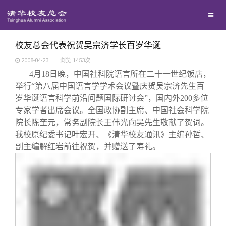
校友联络
回馈母校
地区联络
校友总会代表祝贺吴宗济学长百岁华诞
2008-04-23
|
浏览
1453
次
4
月
18
日
晚，中国社科院语言所在二十一世纪饭店，
媒体平台
年级联络
捐赠项目
举行“第八届中国语言学学术会议暨庆贺吴宗济先生百
岁华诞语言科学前沿问题国际研讨会”，国内外
200
多位
百年清华
院系校友工作
捐赠新闻
《清华校友通讯》
专家学者出席会议。全国政协副主席、中国社会科学院
院长陈奎元，常务副院长王伟光向吴先生敬献了贺词。
我校原纪委书记叶宏开、《清华校友通讯》主编孙哲、
校友服务
专业委员会
捐赠纪事
《水木清华》
清华人物
副主编解红岩前往祝贺，并赠送了寿礼。
校友总会
兴趣群体
捐赠方法
我要订阅
清华故事
终身学习
关闭
西南联大校友会
义工计划
新媒体平台
青春风采
信息化服务
总会简介