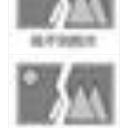
校友文苑
三创大赛
会长致辞
校友讲坛
实用信息
总会章程
校友视界
理事会名单
制度法规
联系我们