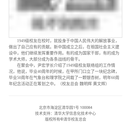
校友文苑
三创大赛
会长致辞
校友讲坛
实用信息
总会章程
校友视界
理事会名单
1949
级校友在校时，就投身于中国人民伟大的解放事业，
做出了自己应有的贡献。新中国成立之后，在祖国社会主义建
设中，他们继续发挥重要作用。有的成为国家干部，有的成为
制度法规
学术大师，大部分成为各条战线的骨干。
在聚会中，尹宏学长介绍了
1949
级校友联络组的工作情
况，他说，毕业
40
周年的时候，在甲所门口立了一块纪念碑，
联系我们
毕业
50
周年在气象台和理学院之间栽了一颗银杏树，明年
60
周
年纪念活动正在筹划之中。（校友总会
魏明辉 黄文辉）
北京市海淀区清华园1号 100084
技术支持：清华大学信息化技术中心
版权所有©清华校友总会