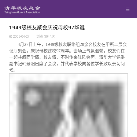
校友联络
回馈母校
地区联络
1949级校友聚会庆祝母校97华诞
2008-04-27
|
浏览
3044
次
4
月
27
日上午，
1949
级校友联络组
20
余名校友在甲所二层会
媒体平台
年级联络
捐赠项目
议厅聚会，庆祝母校建校
97
周年。会场上气氛温馨，校友们在
一起共叙同学情、校友情，不时传来阵阵笑声。清华大学党委
百年清华
副书记韩景阳出席了会议，并代表学校向各位学长致以亲切问
院系校友工作
捐赠新闻
《清华校友通讯》
候。
校友服务
专业委员会
捐赠纪事
《水木清华》
清华人物
校友总会
兴趣群体
捐赠方法
我要订阅
清华故事
终身学习
关闭
西南联大校友会
义工计划
新媒体平台
青春风采
信息化服务
总会简介