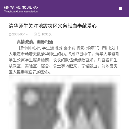
校友联络
回馈母校
地区联络
清华师生关注地震灾区义务献血奉献爱心
2008-05-14
|
浏览
1035
次
真情流淌，血脉相通
媒体平台
年级联络
捐赠项目
【新闻中心讯 学生通讯员 袁小羽 摄影 郭海军】四川汶川
大地震牵动着无数清华师生的心。
5
月
13
日中午，清华大学紫荆
百年清华
学生公寓学生服务楼前，长长的队伍蜿蜒数百米，几百名师生
院系校友工作
捐赠新闻
《清华校友通讯》
从教室、实验室、宿舍、食堂等地赶来，无偿献血，为地震灾
区人民奉献自己的爱心。
校友服务
专业委员会
捐赠纪事
《水木清华》
清华人物
校友总会
兴趣群体
捐赠方法
我要订阅
清华故事
终身学习
关闭
西南联大校友会
义工计划
新媒体平台
青春风采
信息化服务
总会简介