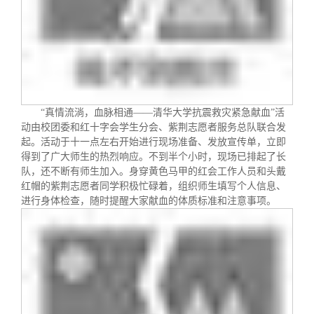
校友文苑
三创大赛
会长致辞
校友讲坛
实用信息
总会章程
校友视界
理事会名单
“真情流淌，血脉相通——清华大学抗震救灾紧急献血”活
动由校团委和红十字会学生分会、紫荆志愿者服务总队联合发
制度法规
起。活动于十一点左右开始进行现场准备、发放宣传单，立即
得到了广大师生的热烈响应。不到半个小时，现场已排起了长
队，还不断有师生加入。身穿黄色马甲的红会工作人员和头戴
联系我们
红帽的紫荆志愿者同学积极忙碌着，组织师生填写个人信息、
进行身体检查，随时提醒大家献血的体质标准和注意事项。