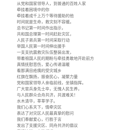
校友文苑
三创大赛
会长致辞
从党和国家领导人，到普通的百姓人家
牵挂着困境中的你
牵挂着成千上万个等待援助的他
校友讲坛
实用信息
总会章程
时间就是生命，救灾刻不容缓。
总书记第一时间作出指示，
共和国总理第一时间赶赴灾区，
校友视界
理事会名单
人民子弟兵第一时间采取行动
举国人民第一时间伸出援手
一支支抗震救灾队伍整装出发，
制度法规
带着祖国人民的期盼与牵挂勇敢地开赴前方
真情抚慰悲伤，爱心传递温暖
看那满目疮痍的受灾城乡
联系我们
红旗在飘扬，振奋民心，凝聚力量
党和国家领导人亲临前线，坐镇指挥。
广大官兵身先士卒，无愧人民生养，
与人民群众合舟共济，共渡难关！
水木清华，莘莘学子。
我们心系天下，情牵灾区
表达了对灾区人民最真挚的慰问
我们奉献爱心，行胜于言
发出了支援灾区、同舟共济的倡议