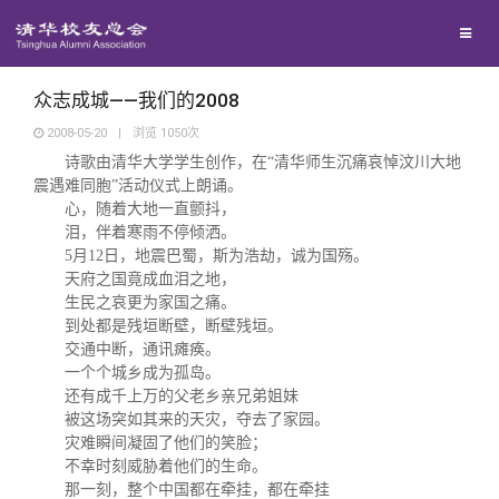
校友联络
回馈母校
地区联络
众志成城——我们的2008
2008-05-20
|
浏览
1050
次
诗歌由清华大学学生创作，在“清华师生沉痛哀悼汶川大地
媒体平台
年级联络
捐赠项目
震遇难同胞”活动仪式上朗诵。
心，随着大地一直颤抖，
百年清华
泪，伴着寒雨不停倾洒。
院系校友工作
捐赠新闻
《清华校友通讯》
5
月
12
日，地震巴蜀，斯为浩劫，诚为国殇。
天府之国竟成血泪之地，
校友服务
专业委员会
捐赠纪事
《水木清华》
清华人物
生民之哀更为家国之痛。
到处都是残垣断壁，断壁残垣。
交通中断，通讯瘫痪。
校友总会
兴趣群体
捐赠方法
我要订阅
清华故事
终身学习
一个个城乡成为孤岛。
还有成千上万的父老乡亲兄弟姐妹
被这场突如其来的天灾，夺去了家园。
关闭
西南联大校友会
义工计划
新媒体平台
青春风采
信息化服务
总会简介
灾难瞬间凝固了他们的笑脸；
不幸时刻威胁着他们的生命。
那一刻，整个中国都在牵挂，都在牵挂