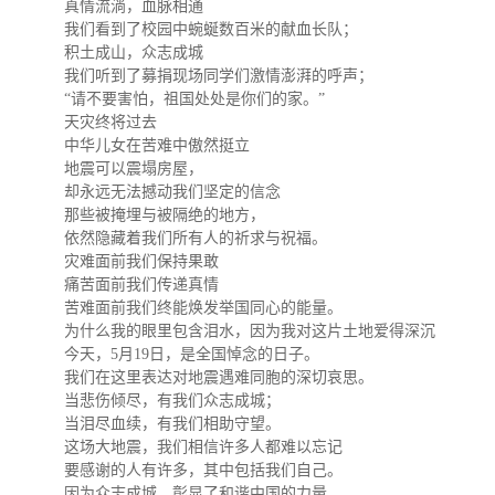
真情流淌，血脉相通
我们看到了校园中蜿蜒数百米的献血长队；
积土成山，众志成城
我们听到了募捐现场同学们激情澎湃的呼声；
“请不要害怕，祖国处处是你们的家。”
天灾终将过去
中华儿女在苦难中傲然挺立
地震可以震塌房屋，
却永远无法撼动我们坚定的信念
那些被掩埋与被隔绝的地方，
依然隐藏着我们所有人的祈求与祝福。
灾难面前我们保持果敢
痛苦面前我们传递真情
苦难面前我们终能焕发举国同心的能量。
为什么我的眼里包含泪水，因为我对这片土地爱得深沉
今天，
5
月
19
日，是全国悼念的日子。
我们在这里表达对地震遇难同胞的深切哀思。
当悲伤倾尽，有我们众志成城；
当泪尽血续，有我们相助守望。
这场大地震，我们相信许多人都难以忘记
要感谢的人有许多，其中包括我们自己。
因为众志成城，彰显了和谐中国的力量