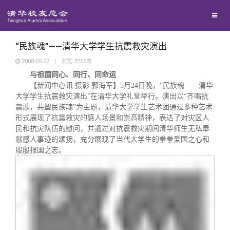
校友联络
回馈母校
地区联络
“民族魂”——清华大学学生抗震救灾演出
2008-05-27
|
浏览
3705
次
与祖国同心、同行、同命运
媒体平台
年级联络
捐赠项目
【新闻中心讯 摄影 郭海军】
5
月
24
日晚，
“
民族魂
——
清华
大学学生抗震救灾演出
”
在清华大学礼堂举行。演出以
“
齐唱抗
百年清华
震歌，共塑民族魂
”
为主题，清华大学学生艺术团通过多种艺术
院系校友工作
捐赠新闻
《清华校友通讯》
形式展现了抗震救灾的感人场景和崇高精神，表达了对灾区人
民和抗灾队伍的慰问，并通过对抗震救灾期间清华师生无私奉
校友服务
专业委员会
捐赠纪事
《水木清华》
清华人物
献感人事迹的颂扬，充分展现了当代大学生的拳拳爱国之心和
殷殷报国之志。
校友总会
兴趣群体
捐赠方法
我要订阅
清华故事
终身学习
关闭
西南联大校友会
义工计划
新媒体平台
青春风采
信息化服务
总会简介