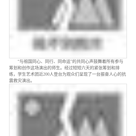
校友文苑
三创大赛
会长致辞
校友讲坛
实用信息
总会章程
校友视界
理事会名单
制度法规
“与祖国同心、同行、同命运”的共同心声鼓舞着所有参与
筹划和创作这场演出的师生。经过短短六天的紧张筹划和排
练，学生艺术团近
200
人登台为观众们呈现了一台振奋人心的抗
联系我们
震救灾演出。