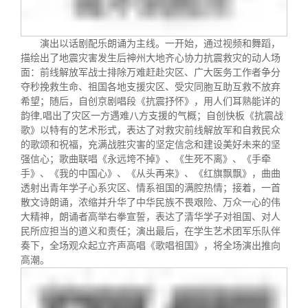
演出以话剧配乐朗诵为主线。一开始，通过视频和舞蹈，
描绘出了地震灾害发生后神州大地齐心协力抗震救灾的动人场
面：前线解放军战士排除万难赶赴灾区、广大医务工作者争分
夺秒挽救生命、祖国各地支援灾区、受灾同胞互助互救不放弃
希望；随后，自创京剧唱段《抗震抒怀》，用人们耳熟能详的
韵律
,
唱出了灾区一方遇难八方支援的气概；自创快板《抗震战
歌》以特有的艺术形式，表达了对救灾前线解放军和自救民众
的歌颂和祝福，充满战胜灾害的坚定信念和建设美好未来的坚
强信心；歌曲联唱《永远垮不掉》、《生死不离》、《手牵
手》、《我的中国心》、《从头再来》、《红旗飘飘》，曲曲
透射出青年学子心系灾区、情系祖国的满腔热情；接着，一首
散文诗朗诵，浓缩并升华了中华民族不畏艰险、万众一心的伟
大精神，朗诵者高举右拳宣誓，表达了清华学子对祖国、对人
民所应担当的道义和责任；演出最后，在学生艺术团军乐队伴
奏下，全场观众起立齐声高唱《歌唱祖国》，将全场演出推向
高潮。