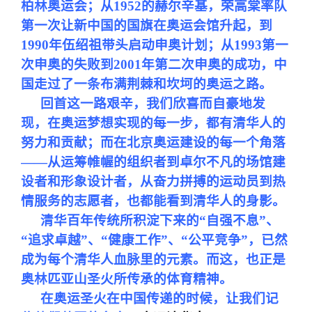
校友文苑
三创大赛
会长致辞
柏林奥运会；从1952的赫尔辛基，荣高棠率队
第一次让新中国的国旗在奥运会馆升起，到
1990年伍绍祖带头启动申奥计划；从1993第一
校友讲坛
实用信息
总会章程
次申奥的失败到2001年第二次申奥的成功，中
国走过了一条布满荆棘和坎坷的奥运之路。
校友视界
理事会名单
回首这一路艰辛，我们欣喜而自豪地发
现，在奥运梦想实现的每一步，都有清华人的
制度法规
努力和贡献；而在北京奥运建设的每一个角落
——从运筹帷幄的组织者到卓尔不凡的场馆建
联系我们
设者和形象设计者，从奋力拼搏的运动员到热
情服务的志愿者，也都能看到清华人的身影。
清华百年传统所积淀下来的“自强不息”、
“追求卓越”、“健康工作”、“公平竞争”，已然
成为每个清华人血脉里的元素。而这，也正是
奥林匹亚山圣火所传承的体育精神。
在奥运圣火在中国传递的时候，让我们记