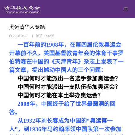
校友联络
回馈母校
地区联络
奥运清华人专题
2008-06-01
|
浏览
3742
次
一百年前的1908年，在第四届伦敦奥运会
媒体平台
年级联络
捐赠项目
开幕前不久，美国基督教青年会的体育干事罗
伯特森­在中国的《天津青年》杂志上发表了一
百年清华
院系校友工作
捐赠新闻
《清华校友通讯》
篇文章，提出撼动中国人的三个问题：
中国何时才能派出一名选手参加奥运会？
校友服务
专业委员会
捐赠纪事
《水木清华》
清华人物
中国何时才能派出一支队伍参加奥运会？
中国何时才能在本土举办奥运会？
校友总会
兴趣群体
捐赠方法
我要订阅
清华故事
终身学习
2008年，中国终于给了世界最圆满的回
答。
关闭
西南联大校友会
义工计划
新媒体平台
青春风采
信息化服务
总会简介
从1932年刘长春成为中国的“奥运第一
人”，到1936年马约翰率领中国队第一次参加