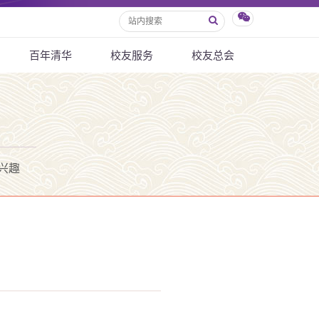
百年清华
校友服务
校友总会
兴趣