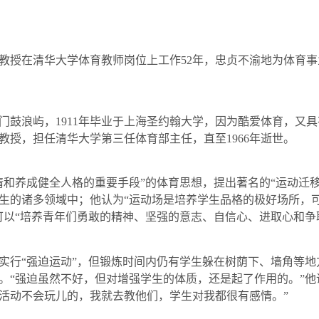
教授在清华大学体育教师岗位上工作
52
年，忠贞不渝地为体育事
门鼓浪屿，
1911
年毕业于上海圣约翰大学，因为酷爱体育，又具
教授，担任清华大学第三任体育部主任，直至
1966
年逝世。
养成健全人格的重要手段”的体育思想，提出著名的“运动迁移
生的诸多领域中；他认为“运动场是培养学生品格的极好场所，
可以“培养青年们勇敢的精神、坚强的意志、自信心、进取心和争
行“强迫运动”，但锻炼时间内仍有学生躲在树荫下、墙角等地
。“强迫虽然不好，但对增强学生的体质，还是起了作用的。”他
活动不会玩儿的，我就去教他们，学生对我都很有感情。”