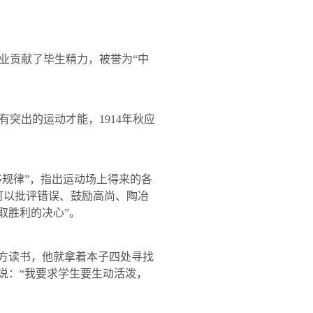
业贡献了毕生精力，被誉为“中
有突出的运动才能，
1914
年秋应
规律”，指出运动场上得来的各
可以批评错误、鼓励高尚、陶冶
取胜利的决心”。
方读书，他就拿着本子四处寻找
说：“我要求学生要生动活泼，