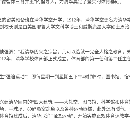
德智体三育并重”的倡导人，为清华奠定了坚实的体育基础。
立的留美预备班在清华学堂开学，
1912
年，清华学堂更名为清华
副校长则是由美国耶鲁大学
文科学
博士和威斯康星大学硕士周诒
调：“我清华历来之宗旨，凡可以造就一完全人格之教育，未
912
年，清华学校体育部正式成立，体育部的第一任和第二任主
生“强迫运动”：即每星期一到星期五下午
4
时到
5
时，图书馆、宿
兴建清华园内的“四大建筑”——大礼堂、图书馆、科学馆和体育
场、手球场、
80
码
悬空跑道以及各种运动器械，此外还有暖气、
体育馆建成后，清华取消“强迫运动”，开始实施正规体育课教