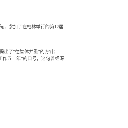
练，参加了在柏林举行的第
12
届
提出了“德智体并重”的方针；
工作五十年”的口号，这句曾经深