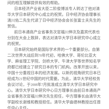
间的相互理解提供有效的帮助。
日本经济产业省大臣二阶俊博派专人转达了他对清
华大学日本研究中心成立的祝贺。日中经济协会理事长
清川佑二先生代读了日中经济协会会长张富士夫先生的
贺信。
前日本通商产业省事务次官福川伸次及嘉宾代表也
分别在大会上致辞，表达对清华大学日本研究中心成立
的祝贺。
日本研究始终是国际学术界的一个重要部分。自第
二次世界大战后到
年代初，哈佛大学、哥伦比亚大
70
学、麻省理工学院、剑桥大学、牛津大学等世界知名学
府都已经建立了研究日本的专门机构。改革开放以来，
中国十分重视日本的经济发展。以新的视角研究日本已
经成为
世纪中国的时代需要。为此，清华大学经校务
21
会议讨论，于
年
月批准成立清华大学日本研究中
2008
7
心。清华大学日本研究中心日方理事长由前日本通商产
业省事务次官福川伸次先生担任，中方理事长由清华大
学副校长谢维和教授担任。清华大学曲德林教授出任首
任中心主任。