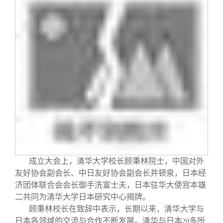
校友文苑
三创大赛
会长致辞
校友讲坛
实用信息
总会章程
校友视界
理事会名单
制度法规
联系我们
成立大会上，清华大学校长顾秉林院士，中国对外
友好协会副会长、中日友好协会副会长井顿泉，日本经
济团体联合会会长御手洗富士夫，日本驻华大使宫本雄
二共同为清华大学日本研究中心揭牌。
顾秉林校长在致辞中表示，长期以来，清华大学与
日本各领域的交流与合作不断发展。清华与日本
多所
20