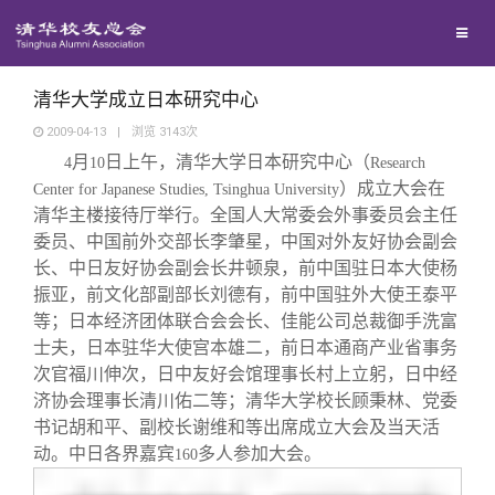
校友联络
回馈母校
地区联络
清华大学成立日本研究中心
2009-04-13
|
浏览
3143
次
月
日上午，清华大学日本研究中心（
媒体平台
4
10
年级联络
捐赠项目
Research
）成立大会在
Center for Japanese Studies, Tsinghua University
清华主楼接待厅举行。全国人大常委会外事委员会主任
百年清华
院系校友工作
捐赠新闻
《清华校友通讯》
委员、中国前外交部长李肇星，中国对外友好协会副会
长、中日友好协会副会长井顿泉，前中国驻日本大使杨
振亚，前文化部副部长刘德有，前中国驻外大使王泰平
校友服务
专业委员会
捐赠纪事
《水木清华》
清华人物
等；日本经济团体联合会会长、佳能公司总裁御手洗富
士夫，日本驻华大使宫本雄二，前日本通商产业省事务
校友总会
兴趣群体
捐赠方法
我要订阅
清华故事
终身学习
次官福川伸次，日中友好会馆理事长村上立躬，日中经
济协会理事长清川佑二等；清华大学校长顾秉林、党委
书记胡和平、副校长谢维和等出席成立大会及当天活
关闭
西南联大校友会
义工计划
新媒体平台
青春风采
信息化服务
总会简介
动。中日各界嘉宾
多人参加大会。
160