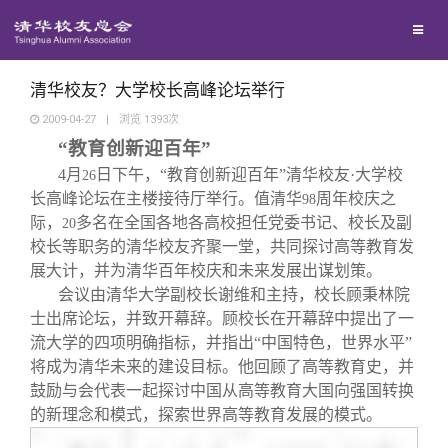
校友联络
回馈母校
地区联络
清华校友？大学校长高峰论坛举行
2009-04-27
|
浏览
1393
次
“教育创新迎百年”
媒体平台
年级联络
捐赠项目
4
月
日
下午，“教育创新迎百年”清华校友·大学校
26
长高峰论坛在主楼接待厅举行。值清华
周年校庆之
98
百年清华
院系校友工作
捐赠新闻
《清华校友通讯》
际，
多名在全国各地各高校担任党委书记、校长及副
20
校长等职务的清华校友齐聚一堂，共同探讨高等教育发
校友服务
展大计，并为清华百年校庆和未来发展出谋划策。
专业委员会
捐赠纪事
《水木清华》
清华人物
会议由清华大学副校长谢维和主持，校长顾秉林院
士出席论坛，并致开幕辞。顾校长在开幕辞中提出了一
校友总会
兴趣群体
捐赠方法
我要订阅
清华故事
终身学习
流大学的四项明确指标，并指出“中国特色，世界水平”
将成为清华未来的建设目标。他回顾了高等教育史，并
鼓励与会代表一起探讨中国从高等教育大国向强国转换
关闭
西南联大校友会
义工计划
新媒体平台
青春风采
信息化服务
总会简介
的新理念和模式，探索世界高等教育发展的模式。