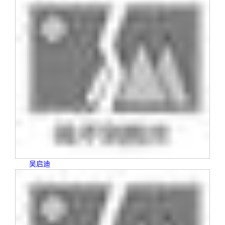
校友文苑
三创大赛
会长致辞
校友讲坛
实用信息
总会章程
校友视界
理事会名单
制度法规
联系我们
吴启迪