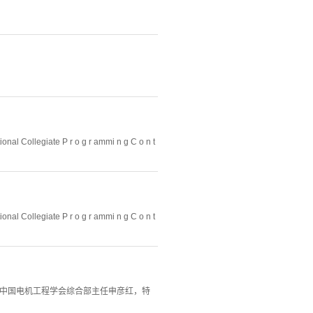
egiate P r o g r ammi n g C o n t
egiate P r o g r ammi n g C o n t
。中国电机工程学会综合部主任申彦红，特