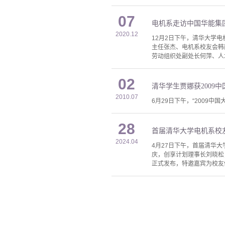
07
电机系走访中国华能集
2020.12
12月2日下午，清华大学
主任张杰、电机系校友会韩
劳动组织处副处长何萍、人
02
清华学生贾娜获2009
2010.07
6月29日下午，“2009
28
首届清华大学电机系校
2024.04
4月27日下午，首届清华
庆，创享计划理事长刘晓松
正式发布，特邀嘉宾为校友