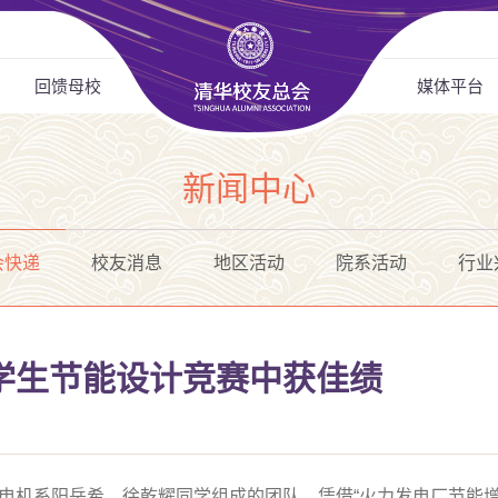
回馈母校
媒体平台
新闻中心
会快递
校友消息
地区活动
院系活动
行业
学生节能设计竞赛中获佳绩
电机系阳岳希、徐乾耀同学组成的团队，凭借“火力发电厂节能增