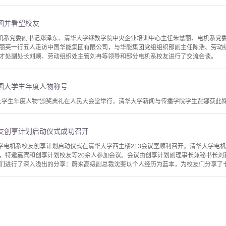
团并看望校友
电机系党委副书记郑泽东、清华大学继教学院中央企业培训中心主任朱慧丽、电机系党
丽英一行五人走访中国华能集团有限公司，与华能集团党组组织部副主任陈浩、劳动
才处副处长刘颖、劳动组织处主管刘冉等领导和部分电机系校友进行了交流会谈。
中国大学生年度人物称号
中国大学生年度人物”颁奖典礼在人民大会堂举行，清华大学新闻与传播学院学生贾娜获此
友创享计划启动仪式成功召开
大学电机系校友创享计划启动仪式在清华大学西主楼213会议室顺利召开。清华大学电
，特邀嘉宾和创享计划校友等20余人参加会议。会议由创享计划副理事长兼秘书长刘
们进行了深入浅出的分享：蔚来高级副总裁沈斐以个人经历为蓝本，为校友们分享了七大