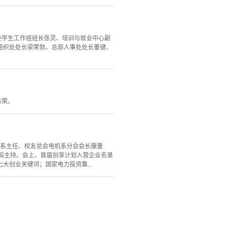
委学生工作组组长张灵、培训与就业中心副
组织处处长梁荣勃、总部人事处处长董键、
殊荣。
机系主任、校友总会电机系分会会长康重
毅主持。会上，首届创享计划入营企业名录
创业关键词；国家电力投资集...