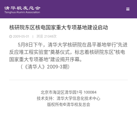
校友联络
回馈母校
地区联络
核研院东区核电国家重大专项基地建设启动
2009-05-01
|
浏览
21048
次
5
月8日
下午，清华大学核研院在昌平基地举行“先进
媒体平台
年级联络
捐赠项目
反应堆工程实验室”奠基仪式，标志着核研院东区“核电
国家重大专项基地”建设揭开序幕。
百年清华
院系校友工作
捐赠新闻
《清华校友通讯》
（《清华人》2009-3期）
校友服务
专业委员会
捐赠纪事
《水木清华》
清华人物
北京市海淀区清华园1号 100084
技术支持：清华大学信息化技术中心
校友总会
兴趣群体
捐赠方法
我要订阅
清华故事
终身学习
版权所有©清华校友总会
关闭
西南联大校友会
义工计划
新媒体平台
青春风采
信息化服务
总会简介