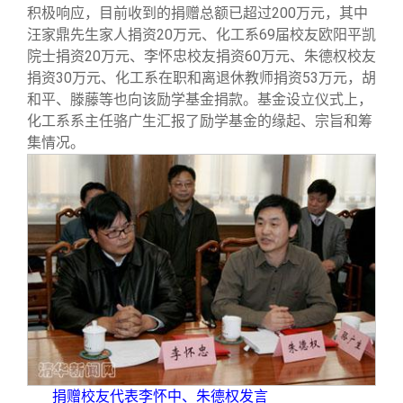
积极响应，目前收到的捐赠总额已超过200万元，其中
汪家鼎先生家人捐资20万元、化工系69届校友欧阳平凯
院士捐资20万元、李怀忠校友捐资60万元、朱德权校友
捐资30万元、化工系在职和离退休教师捐资53万元，胡
和平、滕藤等也向该励学基金捐款。基金设立仪式上，
化工系系主任骆广生汇报了励学基金的缘起、宗旨和筹
集情况。
捐赠校友代表李怀中、朱德权发言