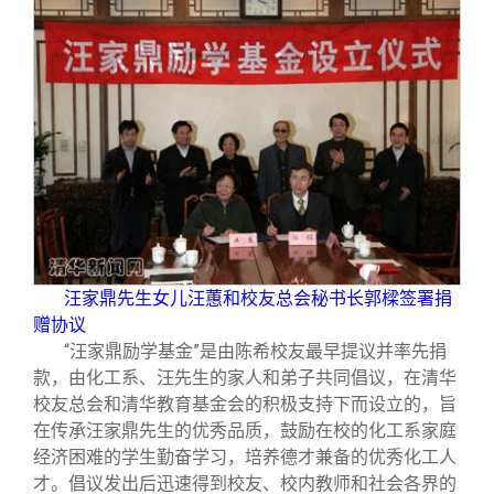
校友文苑
三创大赛
会长致辞
校友讲坛
实用信息
总会章程
校友视界
理事会名单
制度法规
联系我们
樑
汪家鼎
先生女儿汪蕙和校友总会秘书长郭
签署捐
赠协议
“汪家鼎励学基金”是由陈希校友最早提议并率先捐
款，由化工系、汪先生的家人和弟子共同倡议，在清华
校友总会和清华教育基金会的积极支持下而设立的，旨
在传承汪家鼎先生的优秀品质，鼓励在校的化工系家庭
经济困难的学生勤奋学习，培养德才兼备的优秀化工人
才。倡议发出后迅速得到校友、校内教师和社会各界的