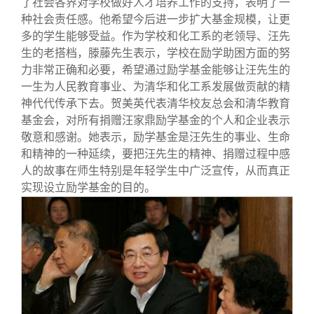
了社会各界对学校做好人才培养工作的支持，表明了一
种社会责任感。他希望今后进一步扩大基金规模，让更
多的学生能够受益。作为学校和化工系的老领导、汪先
生的老搭档，滕藤先生表示，学校在励学助困方面的努
力非常正确和必要，希望通过励学基金能够让汪先生的
一生为人民教育事业、为清华和化工系发展做贡献的精
神代代传承下去。贺美英代表清华校友总会和清华教育
基金会，对所有捐赠汪家鼎励学基金的个人和企业表示
敬意和感谢。她表示，励学基金是汪先生的事业、生命
和精神的一种延续，要把汪先生的精神、捐赠过程中感
人的故事在师生特别是年轻学生中广泛宣传，从而真正
实现设立励学基金的目的。