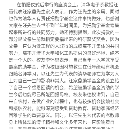
在捐赠仪式后举行的座谈会上，清华电子系教授汪
蕙代表汪家鼎先生家人表示，作为汪先生的亲属、同时
也作为清华人有责任把励学基金这件事情做好，也感谢
大家在汪先生去世不到半年时间里，为把励学基金筹集
起来所进行的共同努力。她还特别提到，此次捐款的一
部分是父亲生前就指定要捐出来的科研获奖奖金，因为
父亲一直认为做工程的人取得的成绩离不开集体的共同
努力，离不开清华大学和化工系提供的良好环境，绝不
是一个人的。校友李怀忠表示，自己当年一入学就享受
最高的助学金，作为校级因材施教生在低年级就有机会
跟随名师学习，以汪先生为代表的清华老师在为学为人
上对自己一生的影响非常大。汪家鼎励学基金的设立给
了自己一个感恩回馈的机会，希望被励学基金资助的学
生今后也能尽己所能回报母校。校友朱德权讲到，自己
来自农村，在做产业的过程中，也有较多机会接触社会
和接触农村，能够深刻感受到资助教育、资助家庭经济
困难学生的重要意义。同时，以汪先生为代表的老教师
身上所体现的清华精神和文化多年来也一直影响着自