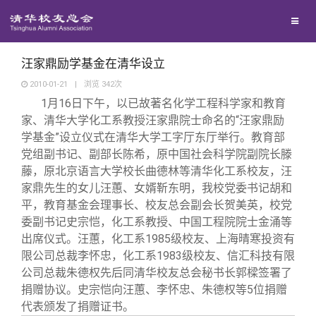
校友联络
回馈母校
地区联络
汪家鼎励学基金在清华设立
2010-01-21
|
浏览
342
次
1
月16日下午
，以已故著名化学工程科学家和教育
媒体平台
年级联络
捐赠项目
家、清华大学化工系教授汪家鼎院士命名的“汪家鼎励
学基金”设立仪式在清华大学工字厅东厅举行。教育部
百年清华
院系校友工作
捐赠新闻
《清华校友通讯》
党组副书记、副部长陈希，原中国社会科学院副院长滕
藤，原北京语言大学校长曲德林等清华化工系校友，汪
家鼎先生的女儿汪蕙、女婿靳东明，我校党委书记胡和
校友服务
专业委员会
捐赠纪事
《水木清华》
清华人物
平，教育基金会理事长、校友总会副会长贺美英，校党
委副书记史宗恺，化工系教授、中国工程院院士金涌等
校友总会
兴趣群体
捐赠方法
我要订阅
清华故事
终身学习
出席仪式。汪蕙，化工系1985级校友、上海晴寒投资有
限公司总裁李怀忠，化工系1983级校友、信汇科技有限
公司总裁朱德权先后同清华校友总会秘书长郭樑签署了
关闭
西南联大校友会
义工计划
新媒体平台
青春风采
信息化服务
总会简介
捐赠协议。史宗恺向汪蕙、李怀忠、朱德权等5位捐赠
代表颁发了捐赠证书。