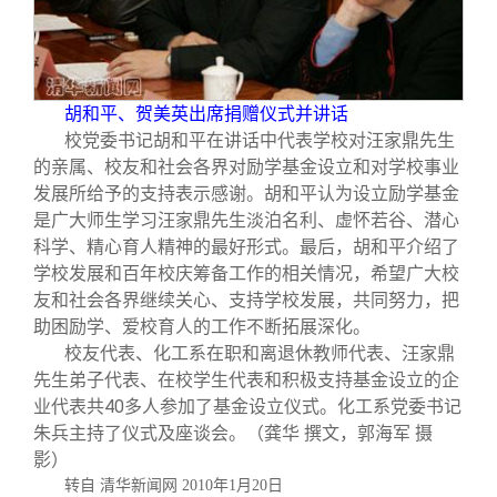
胡和平、贺美英出席捐赠仪式并讲话
校党委书记胡和平在讲话中代表学校对汪家鼎先生
的亲属、校友和社会各界对励学基金设立和对学校事业
发展所给予的支持表示感谢。胡和平认为设立励学基金
是广大师生学习汪家鼎先生淡泊名利、虚怀若谷、潜心
科学、精心育人精神的最好形式。最后，胡和平介绍了
学校发展和百年校庆筹备工作的相关情况，希望广大校
友和社会各界继续关心、支持学校发展，共同努力，把
助困励学、爱校育人的工作不断拓展深化。
校友代表、化工系在职和离退休教师代表、汪家鼎
先生弟子代表、在校学生代表和积极支持基金设立的企
业代表共40多人参加了基金设立仪式。化工系党委书记
朱兵主持了仪式及座谈会。
（龚华 撰文，郭海军 摄
影）
转自 清华新闻网 2010年1月20日