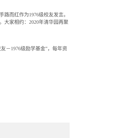
手路而红作为
1976
级校友发言。
。大家相约：
2020
年清华园再聚
校友－
1976
级励学基金”，每年资