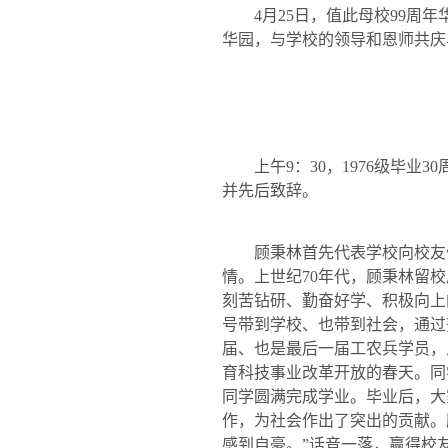
4
月
25
日，值此母校
99
周年
华园，与学校的领导和恩师共庆
上午
9
：
30
，
1976
级毕业
30
并先后致辞。
顾秉林首先代表学校向校友
情。上世纪
70
年代，顾秉林留校
刻苦钻研、勤奋好学、积极向上
号带到学校、也带到社会，通过
届、也是最后一届工农兵学员，
育科技事业改革开放的春天。同
同学圆满完成学业。毕业后，大
作，为社会作出了突出的贡献。
感到自豪。”话音一落，赢得校