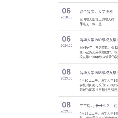
06
联合隽彦，大学泱泱—
2018.03
昆明联大旧址上的联大碑，
却毫无二致。重....
06
清华大学1989级校友
2024.05
阔别多年，今朝重逢。4月
原书记贺美英视频致辞。校
校友毕业30年致以诚挚的祝
08
清华大学1988级校友
2023.05
4月30日上午，清华大学
学校对回到母校的1988
领域为国家从富起来到强起
08
三三得九 长长久久︱清
2023.05
4月29日上午，清华大学