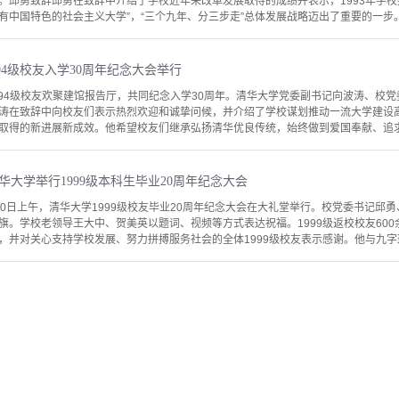
。邱勇致辞邱勇在致辞中介绍了学校近年来改革发展取得的成绩并表示，1993年学校提
中国特色的社会主义大学”，“三个九年、分三步走”总体发展战略迈出了重要的一步。3
94级校友入学30周年纪念大会举行
994级校友欢聚建馆报告厅，共同纪念入学30周年。清华大学党委副书记向波涛、校党
涛在致辞中向校友们表示热烈欢迎和诚挚问候，并介绍了学校谋划推动一流大学建设
取得的新进展新成效。他希望校友们继承弘扬清华优良传统，始终做到爱国奉献、追求卓
华大学举行1999级本科生毕业20周年纪念大会
30日上午，清华大学1999级校友毕业20周年纪念大会在大礼堂举行。校党委书记邱
旗。学校老领导王大中、贺美英以题词、视频等方式表达祝福。1999级返校校友60
，并对关心支持学校发展、努力拼搏服务社会的全体1999级校友表示感谢。他与九字班