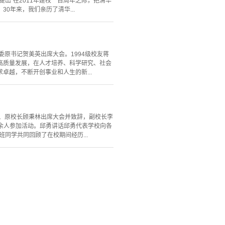
出“在2011年建校一百周年之际，把清华
0年来，我们亲历了清华...
委原书记贺美英出席大会。1994级校友蒋
高质量发展，在人才培养、科学研究、社会
越，不断开创事业和人生的新...
勇、原校长顾秉林出席大会并致辞，副校长李
0余人参加活动。邱勇讲话邱勇代表学校向各
同学共同回顾了在校期间经历...