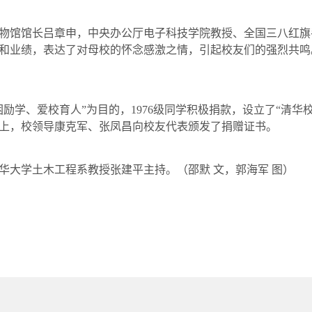
物馆馆长吕章申，中央办公厅电子科技学院教授、全国三八红旗
和业绩，表达了对母校的怀念感激之情，引起校友们的强烈共鸣
困励学、爱校育人”为目的，
1976
级同学积极捐款，设立了“清华
上，校领导康克军、张凤昌向校友代表颁发了捐赠证书。
华大学土木工程系教授张建平主持。
（邵默 文，郭海军 图）