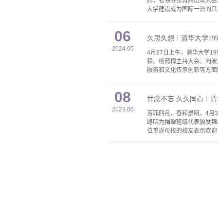
辞，老领导张再兴出席大会
大学建设成为国际一流的具有
06
久思久想︱清华大学19
2024.05
4月27日上午，清华大学1
毅、杨懿梅主持大会。向波
服务和文化传承创新等方面
08
廿念不忘 久久同心︱清
2023.05
芳菲四月，春和景明。4月
路明为捐赠班级代表颁发锦
位重返母校的校友表示欢迎