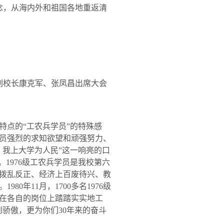
念，从海内外和祖国各地重返清
副校长康克军、张凤昌出席大会
特点的“工农兵学员”的特殊感
员强烈的求知欲望和顽强努力、
，我上大学为人民”这一响亮的口
。
1976
级工农兵学员是我校第六
拨乱反正、经济上百废待兴、教
。
1980
年
11
月，
1700
多名
1976
级
在各自的岗位上踏踏实实地工
到骄傲，更为你们
30
年来的奋斗