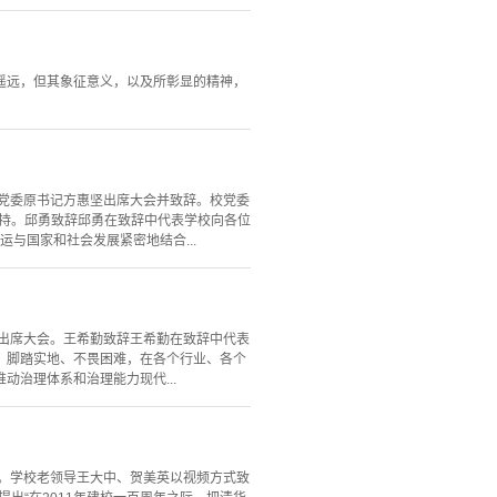
遥远，但其象征意义，以及所彰显的精神，
校党委原书记方惠坚出席大会并致辞。校党委
主持。邱勇致辞邱勇在致辞中代表学校向各位
与国家和社会发展紧密地结合...
红出席大会。王希勤致辞王希勤在致辞中代表
训，脚踏实地、不畏困难，在各个行业、各个
治理体系和治理能力现代...
会。学校老领导王大中、贺美英以视频方式致