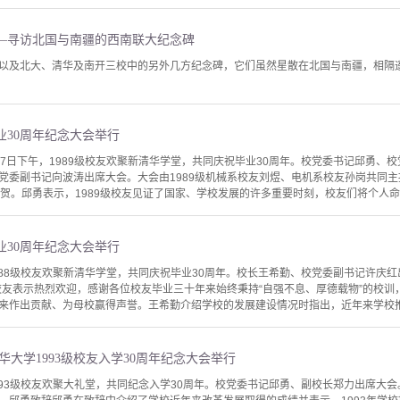
—寻访北国与南疆的西南联大纪念碑
以及北大、清华及南开三校中的另外几方纪念碑，它们虽然星散在北国与南疆，相隔
毕业30周年纪念大会举行
27日下午，1989级校友欢聚新清华学堂，共同庆祝毕业30周年。校党委书记邱勇、
党委副书记向波涛出席大会。大会由1989级机械系校友刘煜、电机系校友孙岗共同
贺。邱勇表示，1989级校友见证了国家、学校发展的许多重要时刻，校友们将个人命运
毕业30周年纪念大会举行
1988级校友欢聚新清华学堂，共同庆祝毕业30周年。校长王希勤、校党委副书记许庆
级校友表示热烈欢迎，感谢各位校友毕业三十年来始终秉持“自强不息、厚德载物”的校
来作出贡献、为母校赢得声誉。王希勤介绍学校的发展建设情况时指出，近年来学校推动
华大学1993级校友入学30周年纪念大会举行
1993级校友欢聚大礼堂，共同纪念入学30周年。校党委书记邱勇、副校长郑力出席大