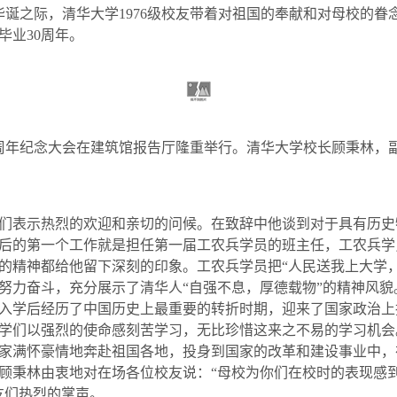
华诞之际，清华大学
1976
级校友带着对祖国的奉献和对母校的眷
毕业
30
周年。
周年纪念大会在建筑馆报告厅隆重举行。清华大学校长顾秉林，
们表示热烈的欢迎和亲切的问候。在致辞中他谈到对于具有历史
后的第一个工作就是担任第一届工农兵学员的班主任，工农兵学
的精神都给他留下深刻的印象。工农兵学员把“人民送我上大学
努力奋斗，充分展示了清华人“自强不息，厚德载物”的精神风貌
入学后经历了中国历史上最重要的转折时期，迎来了国家政治上
学们以强烈的使命感刻苦学习，无比珍惜这来之不易的学习机会
家满怀豪情地奔赴祖国各地，投身到国家的改革和建设事业中，
顾秉林由衷地对在场各位校友说：“母校为你们在校时的表现感
友们热烈的掌声。