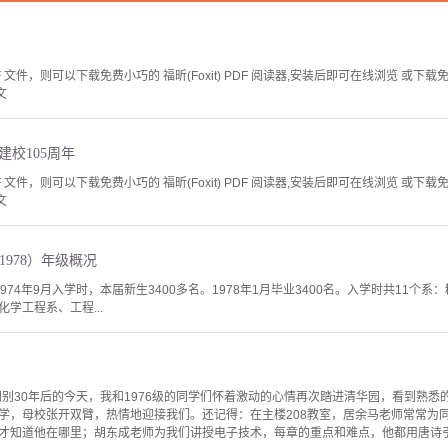
文件，则可以下载免费小巧的 福昕(Foxit) PDF 阅读器,安装后即可在线浏览 或下载免费的 
文
建校105周年
文件，则可以下载免费小巧的 福昕(Foxit) PDF 阅读器,安装后即可在线浏览 或下载免费的 
文
-1978）年级概况
1974年9月入学时，本届新生3400多名。1978年1月毕业3400名。入学时共11
学工程系、工程...
阔别30年后的今天，我和1976级的同学们怀着激动的心情再次踏进清华园，看到熟悉
学，母校张开双臂，热情地迎接我们。还记得：在主楼208教室，居余马老师常常为
才知道他在哪里；胡东成老师为我们讲授电子技术，每章的重点和难点，他都用唐诗引出