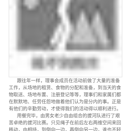
校友文苑
三创大赛
会长致辞
校友讲坛
实用信息
总会章程
校友视界
理事会名单
制度法规
联系我们
跟往年一样，理事会成员在活动前做了大量的准备
工作，从场地的租赁、食物的分配和准备，到当天的食
物取送、场地布置、注册登记等等，理事们和家属们都
在默默地、任劳任怨地做着他们认为是分内的事。正是
有他们的辛勤劳动，才使得我们的活动得以顺利进行。
用餐完毕，由男女老少自由组合的拔河队进行了艰
苦卓绝的拔河比赛。只见绳子在前后左右两维空间来回
移动，由相持，到倒向一边，再倒向另一边，谁也不轻