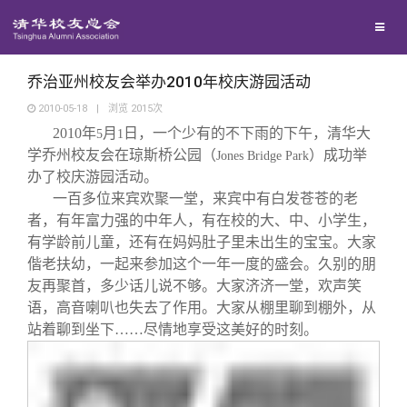
校友联络
回馈母校
地区联络
乔治亚州校友会举办2010年校庆游园活动
2010-05-18
|
浏览
2015
次
2010
年
月
日，一个少有的不下雨的下午，清华大
媒体平台
5
1
年级联络
捐赠项目
学乔州校友会在琼斯桥公园（
）成功举
Jones Bridge Park
办了校庆游园活动。
百年清华
院系校友工作
捐赠新闻
《清华校友通讯》
一百多位来宾欢聚一堂，来宾中有白发苍苍的老
者，有年富力强的中年人，有在校的大、中、小学生，
有学龄前儿童，还有在妈妈肚子里未出生的宝宝。大家
校友服务
专业委员会
捐赠纪事
《水木清华》
清华人物
偕老扶幼，一起来参加这个一年一度的盛会。久别的朋
友再聚首，多少话儿说不够。大家济济一堂，欢声笑
校友总会
兴趣群体
捐赠方法
我要订阅
清华故事
终身学习
语，高音喇叭也失去了作用。大家从棚里聊到棚外，从
站着聊到坐下……尽情地享受这美好的时刻。
关闭
西南联大校友会
义工计划
新媒体平台
青春风采
信息化服务
总会简介