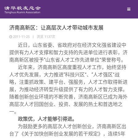
校友联络
回馈母校
地区联络
济南高新区：让高层次人才带动城市发展
2011-11-25
|
浏览
1137
次
近日，山东省委、省政府对在经济文化强省建设中
媒体平台
年级联络
捐赠项目
提供有力人才支撑和智力支持的先进单位进行表彰，济
南高新区被授予“山东省人才工作先进单位”荣誉称号。
百年清华
院系校友工作
捐赠新闻
《清华校友通讯》
近年来，济南高新区高度重视人才工作，始终坚持
人才优先发展，大力推进“科技兴区”、“人才强区”战
略，注重抓政策、建平台、强服务，人才工作取得新进
校友服务
专业委员会
捐赠纪事
《水木清华》
清华人物
展，为推动经济转型升级提供了有力的人才智力支撑。
随着创新创业环境的不断完善，济南高新区已成为海外
校友总会
兴趣群体
捐赠方法
我要订阅
清华故事
终身学习
高层次人才回国创业、投资、发展的热土和首选地之
一。
政策优，人才能够引得进。
关闭
西南联大校友会
义工计划
新媒体平台
青春风采
信息化服务
总会简介
为鼓励更多的高层次人才创新创业，济南高新区出
台了《关于加快创新创业发展的若干规定》，连续
5
年