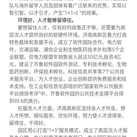
队与海外留学人员及团体有着广泛联系的优势，实现以
智引智、以才引才，产生“
1+1>2
”的效果。
环境好，人才能够留得住。
要想留住人才，仅有好的政策还不够，还需要为高
层次人才提供良好的软硬件环境。济南高新区着力打造
特色载体和发展平台，成立了软件国际合作、电力软
件、交通运输、通信企业和生物医药技术外包等
5
个企
业联盟，仅电力联盟年销售收入就达
30
亿元
;
投资
4
亿
元，建设了齐鲁软件园软件测试、专利技术孵化、生物
医药创新、环保技术孵化、科技信息共享等
7
个公共技
术服务平台，为人才创业、企业创新提供免费服务和技
术支持。在工业和信息化部组织的“国家软件公共服务
平台绩效考评”中，齐鲁软件园的公共技术支撑平台得
到
93.6
的高分。
在服务人才方面，济南高新区坚持急人才所急，想
人才所想，细化服务、优化环境，努力使人才进得来、
留得住、干得好。
园区用心打造“
1+3
”服务模式，成立了高层次人才服