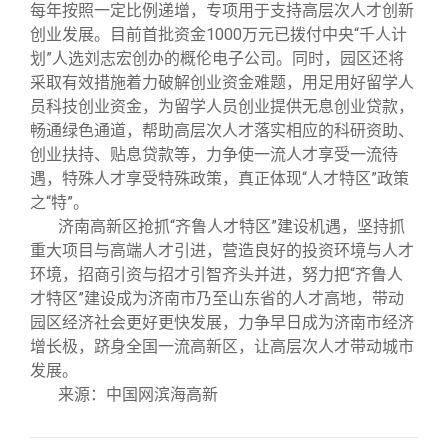
每年按照一定比例递增，专项用于支持高层次人才创新
创业发展。目前首批资金
1000
万元已拨付中央“千人计
划”人选刘志宏创办的概伦电子公司。同时，园区还将
采取有效措施着力破解创业资金难题，用足用好留学人
员科技创业资金，为留学人员创业提供无息创业贷款，
畅通绿色通道，帮助高层次人才落实相应的科研资助、
创业扶持、贴息贷款等，力争使一流人才享受一流待
遇，特殊人才享受特殊政策，真正体现“人才特区”政策
之“特”。
济南高新区抢抓“齐鲁人才特区”建设机遇，坚持抓
重大项目与高端人才引进，营造良好的投资环境与人才
环境，招商引资与招才引智齐头并进，努力把
“齐鲁人
才特区”建设成为济南市乃至山东省的人才高地，带动
园区经济社会更好更快发展，力争早日成为济南市经济
增长极，跻身全国一流高新区，让高层次人才带动城市
发展。
来源：中国网滨海高新