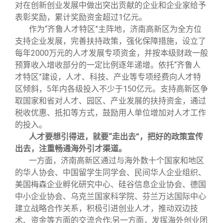
校友文苑
三创大赛
会长致辞
对在创新创业发展中做出突出贡献的企业和企业家给予
表彰奖励，累计奖励资金超过
1
亿元。
作为“齐鲁人才特区”主阵地，济南高新区为全方位
校友讲坛
实用信息
总会章程
支持企业发展，完善扶持政策，强化保障措施，设立了
每年
2000
万元的人才发展专项资金，并按本级财政一般
校友视界
理事会名单
预算收入增收部分的一定比例逐年递增。依托“齐鲁人
才特区”建设，人才、科技、产业等专项经费向人才特
区倾斜，
5
年内各级投入不少于
150
亿元。支持高新区争
制度法规
取国家和省对人才、园区、产业发展的扶持资金，通过
税收优惠、抵扣等方式，鼓励用人单位增加对人才工作
的投入。
联系我们
人才要想引得进，就要“走出去”，把好的政策宣传
出去，注重畅通海外引才渠道。
一方面，济南高新区通过与海外数十个国家和地区
的华人协会、中国留学生同学会、民间华人企业组织、
美国梅森企业孵化研究中心、硅谷信息企业协会、德国
中小企业协会、乌克兰国家科学院、芬兰万达国际中心
建立战略合作关系，积极引进创业人才，推动双边技
术、资金等方面的交流合作
;
另一方面，发挥海外创业团