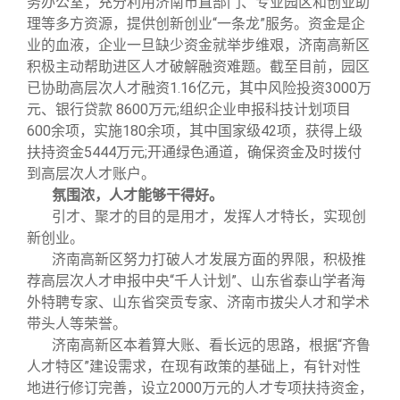
务办公室，充分利用济南市直部门、专业园区和创业助
理等多方资源，提供创新创业“一条龙”服务。资金是企
业的血液，企业一旦缺少资金就举步维艰，济南高新区
积极主动帮助进区人才破解融资难题。截至目前，园区
已协助高层次人才融资
1.16
亿元，其中风险投资
3000
万
元、银行贷款
8600
万元
;
组织企业申报科技计划项目
600
余项，实施
180
余项，其中国家级
42
项，获得上级
扶持资金
5444
万元
;
开通绿色通道，确保资金及时拨付
到高层次人才账户。
氛围浓，人才能够干得好。
引才、聚才的目的是用才，发挥人才特长，实现创
新创业。
济南高新区努力打破人才发展方面的界限，积极推
荐高层次人才申报中央“千人计划”、
山东省泰山学者海
外特聘专家、山东省突贡专家、济南市拔尖人才和学术
带头人等荣誉。
济南高新区本着算大账、看长远的思路，根据“齐鲁
人才特区”建设需求，在现有政策的基础上，有针对性
地进行修订完善，设立
2000
万元的人才专项扶持资金，