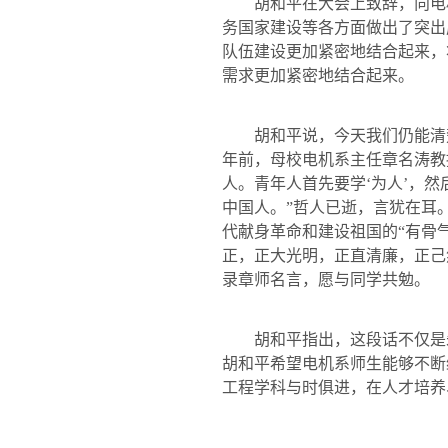
胡和平在大会上致辞，向电
务国家建设等各方面做出了突出
队伍建设更加紧密地结合起来，
需求更加紧密地结合起来。
胡和平说，今天我们仍能清
年前，母校电机系主任章名涛教
人。青年人首先要学‘为人’，
中国人。”哲人已逝，言犹在耳
代献身革命和建设祖国的“有骨
正，正大光明，正直清廉，正己
录章师名言，愿与同学共勉。
胡和平指出，这段话不仅是朱
胡和平希望电机系师生能够不断
工程学科与时俱进，在人才培养