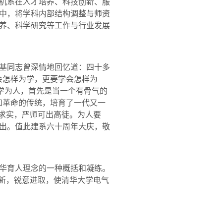
机系在人才培养、科技创新、服
中，将学科内部结构调整与师资
养、科学研究等工作与行业发展
基同志曾深情地回忆道：四十多
会怎样为学，更要学会怎样为
。学为人，首先是当一个有骨气的
和革命的传统，培育了一代又一
谨求实，严师可出高徒。为人要
出。值此建系六十周年大庆，敬
华育人理念的一种概括和凝练。
创新，锐意进取，使清华大学电气