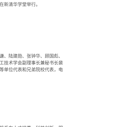
在新清华学堂举行。
谦、陆建勋、张钟华、顾国彪、
工技术学会副理事长兼秘书长裴
等单位代表和兄弟院校代表，电