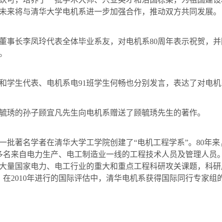
未来将与清华大学电机系进一步加强合作，推动双方共同发展。
事长李凤玲代表全体毕业系友，对电机系
80
周年表示祝贺，并
。
和学生代表、电机系电
91
班学生何畅也分别发言，表达了对电机
琇的孙子顾宜凡先生向电机系赠送了顾毓琇先生的著作。
一批著名学者在清华大学工学院创建了“电机工程学系”。
80
年来
多名来自电力生产、电工制造业一线的工程技术人员及管理人员
大量国家电力、电工行业的重大和重点工程科研攻关课题，科研
。在
2010
年进行的国际评估中，清华电机系获得国际同行专家组