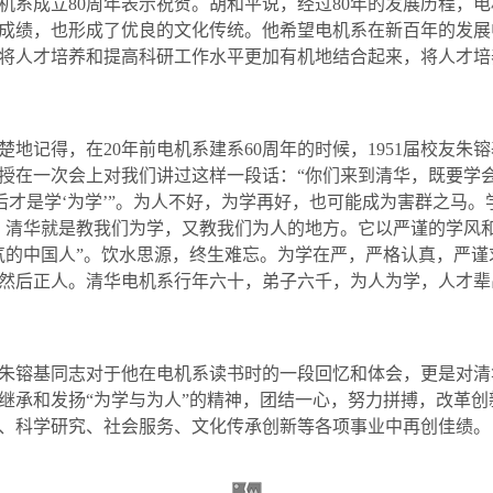
机系成立
80
周年表示祝贺。胡和平说，经过
80
年的发展历程，电
成绩，也形成了优良的文化传统。他希望电机系在新百年的发展
将人才培养和提高科研工作水平更加有机地结合起来，将人才培
楚地记得，在
20
年前电机系建系
60
周年的时候，
1951
届校友朱镕
授在一次会上对我们讲过这样一段话：“你们来到清华，既要学
然后才是学‘为学’”。为人不好，为学再好，也可能成为害群之马
。清华就是教我们为学，又教我们为人的地方。它以严谨的学风
气的中国人”。饮水思源，终生难忘。为学在严，严格认真，严
然后正人。清华电机系行年六十，弟子六千，为人为学，人才辈
镕基同志对于他在电机系读书时的一段回忆和体会，更是对清
继承和发扬“为学与为人”的精神，团结一心，努力拼搏，改革
、科学研究、社会服务、文化传承创新等各项事业中再创佳绩。