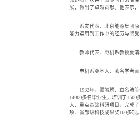
展，做出了卓越贡献。他表示，
系友代表、北京能源集团原董
能力运用到工作中的经历与感受
教师代表、电机系教授夏清
电机系奠基人、著名学者顾毓
1932
年，顾毓琇、章名涛等
14000
多名毕业生，培训了
1500
大、重点基础科研项目，完成了
项、省部级科技成果奖
160
多项