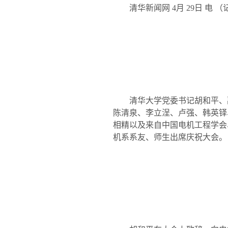
清华新闻网
4
月
29
日
电 （
清华大学党委书记胡和平、副
陈清泉、李立浧、卢强、韩英铎
相精以及来自中国电机工程学会
机系系友、师生出席庆祝大会。