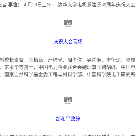
记者
李含
）
4
月
29
日上午
，清华大学电机系建系
80
周年庆祝大会
庆祝大会现场
校长袁驷，金怡濂、严陆光、周孝信、吴佑寿、李衍达、张履
、宋永华等院士，中国电力企业联合会副理事长魏昭峰、中国电
、国家自然科学基金委工程与材料学部、中国科学院电工研究所
胡和平致辞