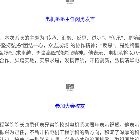
电机系系主任闵勇发言
次系庆的主题为“传承、汇聚、反思、进步”。“传承”，是始
终坚持弘扬“团结一心，众志成城”的协作精神；“反思”，是始终
持弘扬“追求卓越，勇攀高峰”的进取精神。他表示，电机系将以
合作。脚踏实地，实事求是，发扬传统，开拓创新，弘扬清华电
参加大会校友
学院院长康勇代表兄弟院校对电机系
80
周年表示祝贺。他表示
振兴为己任，不断开拓电机工程学科的新方向，积淀了深厚的科
认可，培养了一批学术大师、兴业英才和治国栋梁，为祖国建设