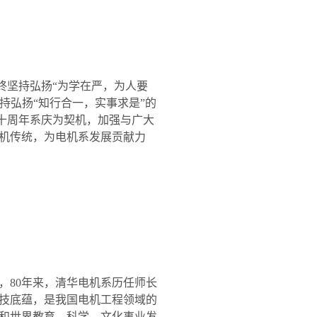
终坚持弘扬“为学在严，为人要
坚持弘扬“知行合一，实事求是”的
八十周年系庆为契机，加强与广大
机传统，为电机系发展贡献力
，
80
年来，清华电机系历任师长
技底蕴，是我国电机工程领域的
和世界教育、科学、文化事业发