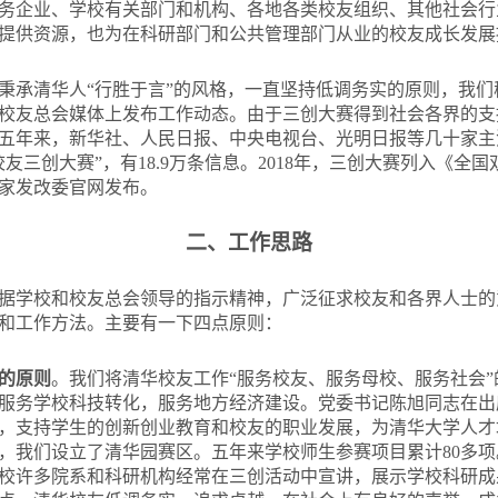
服务企业、学校有关部门和机构、各地各类校友组织、其他社会
提供资源，也为在科研部门和公共管理部门从业的校友成长发展
秉承清华人“行胜于言”的风格，一直坚持低调务实的原则，我
校友总会媒体上发布工作动态。由于三创大赛得到社会各界的支
五年来，新华社、人民日报、中央电视台、光明日报等几十家主
友三创大赛”，有18.9万条信息。2018年，三创大赛列入《全
家发改委官网发布。
二、工作思路
据学校和校友总会领导的指示精神，广泛征求校友和各界人士的
和工作方法。主要有一下四点原则：
一的原则
。我们将清华校友工作“服务校友、服务母校、服务社会
服务学校科技转化，服务地方经济建设。党委书记陈旭同志在出
，支持学生的创新创业教育和校友的职业发展，为清华大学人才
，我们设立了清华园赛区。五年来学校师生参赛项目累计80多
校许多院系和科研机构经常在三创活动中宣讲，展示学校科研成