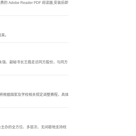
Adobe Reader PDF 阅读器,安装后即
结束。
邓永强、副秘书长王霞走访同方股份，与同方
赛将根据国家及学校相关规定调整赛程，具体
会主办的全方位、多层次、无间歇地支持校