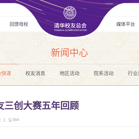
回馈母校
媒体平台
新闻中心
会快递
校友消息
地区活动
院系活动
行业
友三创大赛五年回顾
处
|
884