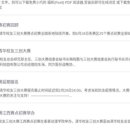
文件，则可以下载免费小巧的 福昕(Foxit) PDF 阅读器,安装后即可在线浏览 或下载免费的 
文
赛初赛回顾
届清华校友三创大赛赛点初赛全国各地陆续开展，到6月18日各赛区25个赛点初赛全部
清华校友三创大赛
，清华校友总会研究部主任、三创大赛组委会秘书长梅晓鹏与三创大赛组委会执行秘书长
科技园有限公司总经理田东海、同方股份战略协...
赛延期报名
清华校友三创大赛报名截止时间延迟到2月29日24:00。考虑当前抗击疫情情况，大
赛的关注与支持！———————————...
赛江西赛点初赛举办
华校友三创大赛江西赛点初赛在泰豪动漫学院举办。清华校友三创大赛是由清华校友总