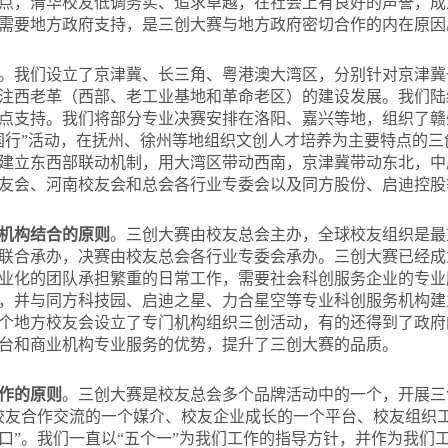
点，清华校友低调务实、追求卓越，在社会上有良好的声誉，成
需要地方政府支持，是三创大赛与地方政府密切合作的内在原因
。我们设立了京津冀、长三角、粤港澳大湾区，分别针对京津冀
注西老革（西部、老工业基地和革命老区）的建设发展。我们陆
点支持。我们将部分专业决赛安排在洛阳、嘉兴等地，组织了赣
国行”活动，在抚州、徐州等地组织文创人才培养为主要特点的
建立东西部联动机制，用大湾区带动西南，京津冀带动东北，中
友会、河南校友会和总会各行业专委会以及同方股份、启迪控股
机构结合的原则
。三创大赛由校友总会主办，全球校友组织是最
联合承办，决赛由校友总会各行业专委会承办。三创大赛已经成
业化的团队承担繁重的日常工作，需要社会科创服务企业的专业
，并与同方科技园、启迪之星、力合星空等专业科创服务机构建
个地方校友会设立了专门机构组织三创活动，有的还得到了政府的
台和商业机构专业服务的优势，提升了三创大赛的品质。
作的原则
。三创大赛是校友总会多个品牌活动中的一个，开展三
校友合作交流的一个媒介、校友企业成长的一个平台、校友组织
口”。我们一直以“五个一”为我们工作的指导方针，并作为我们