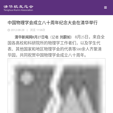
校友联络
回馈母校
地区联络
中国物理学会成立八十周年纪念大会在清华举行
2012-08-28
|
浏览
1158
次
8
月
日，来自全
媒体平台
清华新闻网
8
月
27
日电
年级联络
捐赠项目
（记者
刘蔚如
）
25
国各高校和科研院所的物理学工作者们，以及学生代
表、其他国家和地区物理学会的代表等
余人齐聚清
500
百年清华
院系校友工作
捐赠新闻
《清华校友通讯》
华园，共同祝贺中国物理学会成立八十周年。
校友服务
专业委员会
捐赠纪事
《水木清华》
清华人物
校友总会
兴趣群体
捐赠方法
我要订阅
清华故事
终身学习
关闭
西南联大校友会
义工计划
新媒体平台
青春风采
信息化服务
总会简介