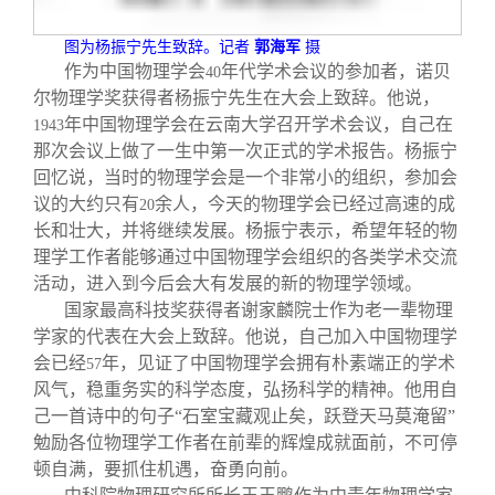
图为杨振宁先生致辞。记者
郭海军
摄
作为中国物理学会
年代学术会议的参加者，诺贝
40
尔物理学奖获得者杨振宁先生在大会上致辞。他说，
年中国物理学会在云南大学召开学术会议，自己在
1943
那次会议上做了一生中第一次正式的学术报告。杨振宁
回忆说，当时的物理学会是一个非常小的组织，参加会
议的大约只有
余人，今天的物理学会已经过高速的成
20
长和壮大，并将继续发展。杨振宁表示，希望年轻的物
理学工作者能够通过中国物理学会组织的各类学术交流
活动，进入到今后会大有发展的新的物理学领域。
国家最高科技奖获得者谢家麟院士作为老一辈物理
学家的代表在大会上致辞。他说，自己加入中国物理学
会已经
年，见证了中国物理学会拥有朴素端正的学术
57
风气，稳重务实的科学态度，弘扬科学的精神。他用自
己一首诗中的句子“石室宝藏观止矣，跃登天马莫淹留”
勉励各位物理学工作者在前辈的辉煌成就面前，不可停
顿自满，要抓住机遇，奋勇向前。