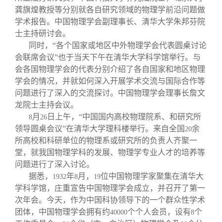
龚旗煌教授等分别就各自研究领域的物理学前沿问题做
学术报告。中国物理学会副理事长、清华大学朱邦芬院
士主持研讨会。
同时，“各个国家或地区中外物理学会代表圆桌讨论
会联席会议”也于当天下午在清华大学科学馆举行。与
会各国物理学会的代表分别介绍了各自国家和地区物理
学会的情况，并就如何深入开展学术交流与国际合作等
问题进行了深入的交流探讨。中国物理学会理事长詹文
龙院士主持会议。
月
日上午，“中国国内高校物理院系、和研究所
8
26
领导圆桌会议”在清华大学理科楼举行。来自全国
余
20
所高校和科研单位的物理系或研究所的负责人齐聚一
堂，就我国物理学科的发展、物理学专业人才的培养等
问题进行了深入讨论。
据悉，
年
月，
位中国物理学家聚集在清华大
1932
8
19
学科学馆，庄重宣告中国物理学会成立，并召开了第一
次年会。今天，作为中国科协领导下的一个群众性学术
团体，中国物理学会拥有约
个个人会员，设有
个
40000
8