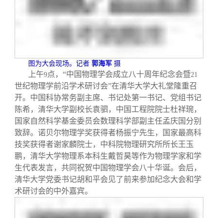
校友文苑
三创大赛
会长致辞
校友讲坛
实用信息
总会章程
校友视界
理事会名单
图为大会现场。记者
郭海军
摄
上午
点，“中国物理学会成立八十周年纪念会暨
9
21
世纪物理学前沿学术研讨会”在清华大学大礼堂隆重召
制度法规
开。中国科协常务副主席、书记处第一书记、党组书记
陈希，清华大学副校长袁驷，中国工程院院士杜祥琬，
国家自然科学基金委员会数理科学部副主任孟庆国分别
联系我们
致辞。诺贝尔物理学奖获得者杨振宁先生，国家最高科
技奖获得者谢家麟院士，中科院物理研究所所长王玉
鹏，清华大学物理系本科生戴哲昊等作为物理学家和学
生代表发言，共同祝贺中国物理学会八十华诞。会后，
清华大学党委书记胡和平会见了前来参加纪念大会和学
术研讨会的中外嘉宾。