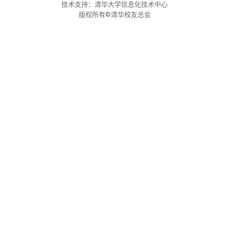
校友文苑
三创大赛
会长致辞
技术支持：清华大学信息化技术中心
版权所有©清华校友总会
校友讲坛
实用信息
总会章程
校友视界
理事会名单
制度法规
联系我们