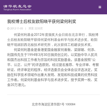
校友联络
回馈母校
地区联络
我校博士后校友欧阳晓平获何梁何利奖
2012-11-05
|
浏览
2233
次
2012
何梁何利基金
年度颁奖大会日前在北京举行，我校博
媒体平台
年级联络
捐赠项目
士后校友欧阳晓平获得何梁何利基金科学与技术进步奖。欧阳
晓平现就职西北核技术研究所，此次获得工程建设技术奖。
百年清华
何梁何利基金是香港爱国金融家何善衡、梁銶琚、何添、
院系校友工作
捐赠新闻
《清华校友通讯》
1994
3
30
利国伟先生于
年
月
日捐资创立的，以奖励中华人民共
和国杰出科技工作者为宗旨的科技奖励基金。该基金按照“公
校友服务
专业委员会
捐赠纪事
《水木清华》
清华人物
平、公正、公开”的评选原则，经过提名推荐、专业评审、考察
听证、终评审定的程序，经评选委员会全体会议评选决定，奖
励在科学技术领域作出重大发明、发现和科技成果的优秀科技
校友总会
兴趣群体
捐赠方法
我要订阅
清华故事
终身学习
工作者。何梁何利基金科学与技术进步奖，授予奖牌一枚、奖
20
金
万港元。
关闭
西南联大校友会
义工计划
新媒体平台
青春风采
信息化服务
总会简介
北京市海淀区清华园1号 100084