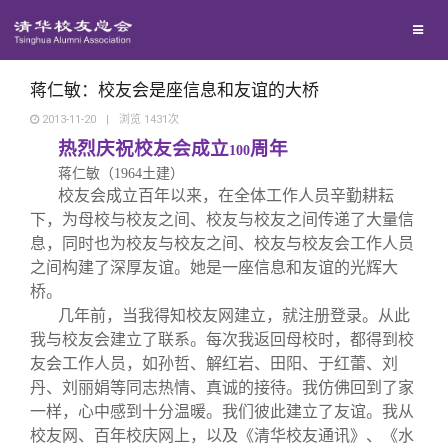
校友联络
回馈母校
地区联络
蒋仁敏：校友会是座信息和友谊的大桥
2013-11-20
|
浏览
1431
次
热烈庆祝校友会成立
周年
媒体平台
年级联络
捐赠项目
100
蒋仁敏（
1964
土建）
校友会成立百年以来，在全体工作人员辛勤耕耘
百年清华
院系校友工作
捐赠新闻
《清华校友通讯》
下，为母校与校友之间、校友与校友之间传递了大量信
息，同时也为校友与校友之间、校友与校友会工作人员
之间构建了深厚友谊。她是一座信息和友谊的光辉大
校友服务
专业委员会
捐赠纪事
《水木清华》
清华人物
桥。
几年前，当我得知校友网建立，就注册登录。从此
校友总会
兴趣群体
捐赠方法
我要订阅
清华故事
终身学习
我与校友会建立了联系。每次我返回母校时，都得到校
友会工作人员，如孙哲、解红岩、田阳、于红蕾、刘
丹、刘丽娟等同志热情、真诚的接待。我仿佛回到了家
关闭
西南联大校友会
义工计划
新媒体平台
青春风采
信息化服务
总会简介
一样，心中感到十分温暖。我们彼此建立了友谊。我从
校友网、百年校庆网上，以及《清华校友通讯》、《水