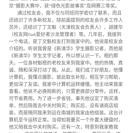
京”摄影大赛中，获“绿色光影故事奖”及网赛三等奖。
通过校友会，我不仅与同班同学密切了联系，而且
还结识了许多新校友，除前面提到的校友会许多工作人
员外，还结识了丁文魁（天津校友会负责人）、胡建华
（校友网
爱好者沙龙管理者）等。几年前，我接到
flash
一个电话，是丁文魁校友打到我家中的。他说是校友会
介绍的。听说我曾是《新清华》学生摄影记者，而他是
《新清华》学生文字记者，所以想认识一下。相约那
天，一位身材魁梧的老校友来到我家中。他的热情、真
诚、随和深深打动了我。从此，我们成了好朋友。他懂
计算机，我懂点摄影，彼此取长补短，相互学习帮助，
更加深了友谊。我家中计算机运转缓慢。他主动来我家
查看。他说不必换购新的，只需更换部分零件。这样，
可节省费用。为了进一步省钱，事先他议定了购买清
单，然后陪我去中关村购买；购买后，没有请商店组
装，而是随同我来到远在南城的我家由他组装。这台计
算机至今运转正常。当得知我要买一个外置大硬盘时，
他又陪我去中关村购买。还有一次，特意到我家教我