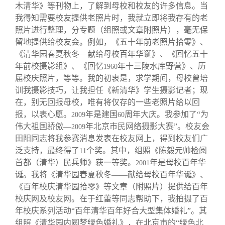
校友文苑
三创大赛
会长致辞
木清华》等刊物上，了解到母校和校友的许多信息。当
我得知需要校友提供老照片时，我就立即将我存有的老
照片进行整理，分专题（组照或文章附照片），毫无保
校友讲坛
实用信息
总会章程
留地提供给校友会。例如，《五十年前老照片拾零》、
《清华园春夏秋冬—献给母校百年华诞》、《回忆五十
校友视界
理事会名单
年前校摄影组》、《回忆
年十三陵水库野营》、历
1960
届校庆照片，等等。我的初衷是，求学期间，母校曾培
训我摄影技巧，让我担任《新清华》学生摄影记者；现
制度法规
在，别无回报母校，唯有将仅存的一些老照片给以回
报，以表心愿。
年是建国
周年大庆。我参加了“为
2009
60
联系我们
伟大祖国骄傲—
年北京市民网络摄影大赛”。校友会
2009
田阳同志将我参赛消息发表在校友网上，得到校友们广
泛支持，最终得了
个奖。其中，组照《陈毅元帅检阅
11
首都（清华）民兵师》获一等奖。
年是母校百年华
2001
诞。我将《清华园春夏秋冬——献给母校百年华诞》、
《百年校庆清华园拾零》等文章（附照片）提供给百年
校庆网及校友网。在于红蕾等同志帮助下，我拍摄了百
年校庆系列活动“百年清华百年好合大型集体婚礼”。其
组照《清华园内圆梦绿色婚礼》，在北京市的“绿色北