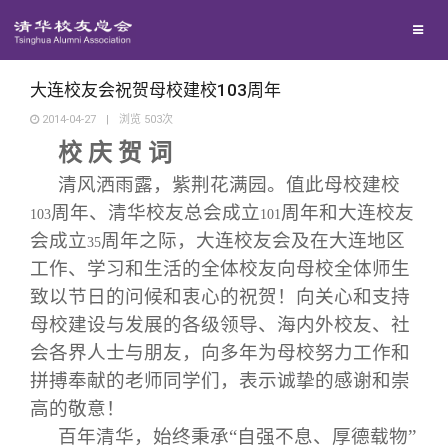
校友联络
回馈母校
地区联络
大连校友会祝贺母校建校103周年
2014-04-27
|
浏览
503
次
媒体平台
校 庆 贺 词
年级联络
捐赠项目
清风洒雨露，紫荆花满园。值此母校建校
百年清华
院系校友工作
捐赠新闻
《清华校友通讯》
周年、清华校友总会成立
周年和大连校友
103
101
会成立
周年之际，大连校友会及在大连地区
35
工作、学习和生活的全体校友向母校全体师生
校友服务
专业委员会
捐赠纪事
《水木清华》
清华人物
致以节日的问候和衷心的祝贺！向关心和支持
母校建设与发展的各级领导、海内外校友、社
校友总会
兴趣群体
捐赠方法
我要订阅
清华故事
终身学习
会各界人士与朋友，向多年为母校努力工作和
拼搏奉献的老师同学们，表示诚挚的感谢和崇
关闭
西南联大校友会
义工计划
新媒体平台
青春风采
信息化服务
总会简介
高的敬意！
百年清华，始终秉承“自强不息、厚德载物”