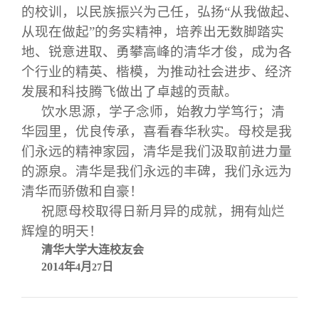
校友文苑
三创大赛
会长致辞
的校训，以民族振兴为己任，弘扬“从我做起、
从现在做起”的务实精神，培养出无数脚踏实
校友讲坛
实用信息
总会章程
地、锐意进取、勇攀高峰的清华才俊，成为各
个行业的精英、楷模，为推动社会进步、经济
发展和科技腾飞做出了卓越的贡献。
校友视界
理事会名单
饮水思源，学子念师，始教力学笃行；清
华园里，优良传承，喜看春华秋实。母校是我
制度法规
们永远的精神家园，清华是我们汲取前进力量
的源泉。清华是我们永远的丰碑，我们永远为
联系我们
清华而骄傲和自豪！
祝愿母校取得日新月异的成就，拥有灿烂
辉煌的明天！
清华大学大连校友会
2014
年
月
日
4
27