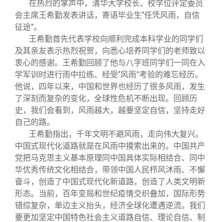
在热烈的掌声中，清华大学校长、校学位评定委员
会主席王希勤发表讲话，寄语毕业生“任凭风雨，自信
征途”。
王希勤首先代表学校向顺利完成本科学业的同学们
及其亲友表示热烈祝贺，向悉心培养同学们的老师致以
衷心的感谢。王希勤回顾了他与八字班同学们一同在入
学军训时进行雨中拉练、经受“风雨”考验的难忘经历。
他说，四年以来，中国和世界也经历了很多风雨，发生
了深刻而复杂的变化，全球性危机不断出现。回顾历
史，我们会看到，风雨越大，越要坚定自信，坚持走好
自己的路。
王希勤指出，千年文明不避风雨，走向伟大复兴。
中国式现代化道路就是在风雨中摸索出来的。中国共产
党把马克思主义基本原理同中国具体实际相结合、同中
华优秀传统文化相结合，带领中国人民栉风沐雨、不懈
奋斗，创造了中国式现代化新道路，创造了人类文明新
形态。当前，百年变局和世纪疫情交织叠加，国际形势
错综复杂，单边主义抬头，经济全球化遭遇逆流。我们
要更加坚定中国特色社会主义道路自信、理论自信、制