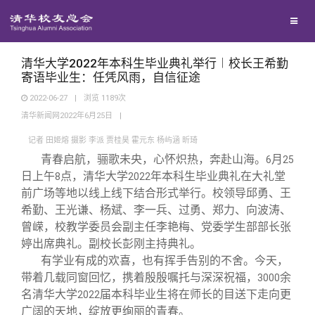
校友联络
回馈母校
地区联络
清华大学2022年本科生毕业典礼举行︱校长王希勤
寄语毕业生：任凭风雨，自信征途
2022-06-27
|
浏览
1189
次
媒体平台
年级联络
捐赠项目
清华新闻网2022年6月25日
|
记者 田姬熔 摄影 李派 贾桂昊 霍元东 杨屿涵 昕琦
百年清华
院系校友工作
捐赠新闻
《清华校友通讯》
青春启航，骊歌未央，心怀炽热，奔赴山海。
月
6
25
日上午
点，清华大学
年本科生毕业典礼在大礼堂
8
2022
校友服务
专业委员会
捐赠纪事
《水木清华》
清华人物
前广场等地以线上线下结合形式举行。校领导邱勇、王
希勤、王光谦、杨斌、李一兵、过勇、郑力、向波涛、
曾嵘，校教学委员会副主任李艳梅、党委学生部部长张
校友总会
兴趣群体
捐赠方法
我要订阅
清华故事
终身学习
婷出席典礼。副校长彭刚主持典礼。
有学业有成的欢喜，也有挥手告别的不舍。今天，
关闭
西南联大校友会
义工计划
新媒体平台
青春风采
信息化服务
总会简介
带着几载同窗回忆，携着殷殷嘱托与深深祝福，
余
3000
名清华大学
届本科毕业生将在师长的目送下走向更
2022
广阔的天地，绽放更绚丽的青春。