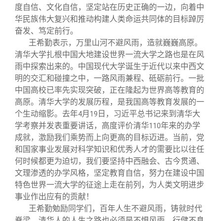
度自信、文化自信，坚定站在历史正确的一边，向着中
华民族伟大复兴和推动构建人类命运共同体的目标踔厉
奋发、笃定前行。
王希勤表示，万里山河不避风雨，造就巍巍高原。
清华大学扎根中国大地建设世界一流大学之路也是在风
雨中探索出来的。中国现代大学诞生于近代以来中西文
明的交汇和碰撞之中，一路风雨兼程、砥砺前行。一批
中国高校已率先实现突破，正在隆起为世界高等教育的
高原。清华大学的发展历程，是我国高等教育发展的一
个生动缩影。去年
月
日，习近平总书记来到清华大
4
19
学考察并发表重要讲话，高度评价清华
年来的办学
110
成就，激励我们乘势而上向更高的目标迈进。当前，党
和国家事业发展对科学知识和优秀人才的需要比以往任
何时候都更为迫切，我们要坚持中西融会、古今贯通、
文理渗透的办学风格，坚定教育自信，努力在建设中国
特色世界一流大学的征途上走在前列，为人类文明进步
事业作出应有的贡献！
王希勤勉励同学们，百年人生不避风雨，铸就时代
脊梁。清华人的人生之路也必须是不惧风雨、行健不息