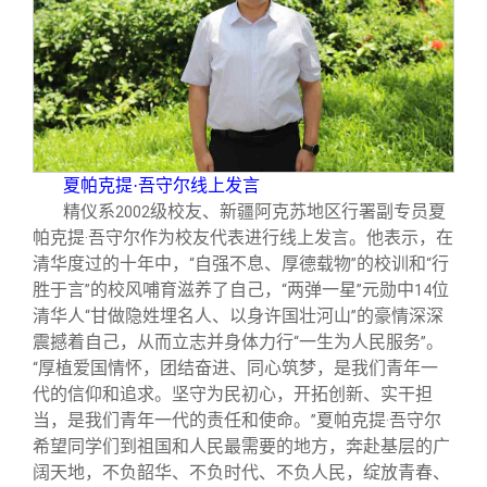
夏帕克提·吾守尔线上发言
精仪系
级校友、新疆阿克苏地区行署副专员夏
2002
帕克提
吾守尔作为校友代表进行线上发言。他表示，在
·
清华度过的十年中，
自强不息、厚德载物
的校训和
行
“
”
“
胜于言
的校风哺育滋养了自己，
两弹一星
元勋中
位
”
“
”
14
清华人
甘做隐姓埋名人、以身许国壮河山
的豪情深深
“
”
震撼着自己，从而立志并身体力行
一生为人民服务
。
“
”
厚植爱国情怀，团结奋进、同心筑梦，是我们青年一
“
代的信仰和追求。坚守为民初心，开拓创新、实干担
当，是我们青年一代的责任和使命。
夏帕克提
吾守尔
”
·
希望同学们到祖国和人民最需要的地方，奔赴基层的广
阔天地，不负韶华、不负时代、不负人民，绽放青春、