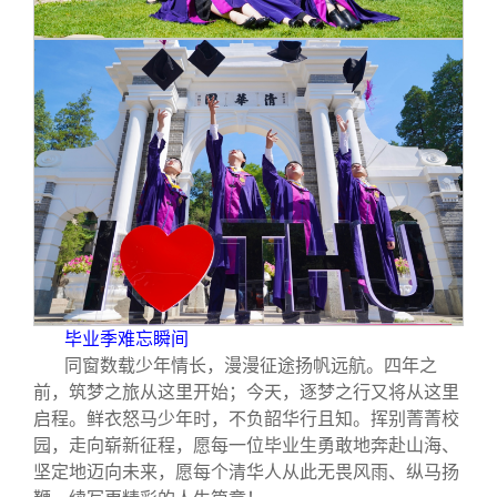
毕业季难忘瞬间
同窗数载少年情长，漫漫征途扬帆远航。四年之
前，筑梦之旅从这里开始；今天，逐梦之行又将从这里
启程。鲜衣怒马少年时，不负韶华行且知。挥别菁菁校
园，走向崭新征程，愿每一位毕业生勇敢地奔赴山海、
坚定地迈向未来，愿每个清华人从此无畏风雨、纵马扬