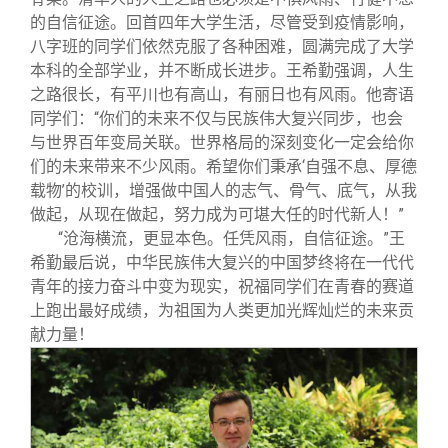
的自信征途。回首四年大学生活，尽管受到疫情影响，
八字班的同学们依然克服了各种困难，圆满完成了大学
本科的全部学业，并不断成长进步。王希勤强调，人生
之路很长，有平川也有高山，有丽日也有风雨。他寄语
同学们：“你们的未来不仅与民族伟大复兴同步，也会
与世界百年变局关联。世界格局的深刻变化一定会给你
们的未来带来不少风雨。希望你们秉承‘自强不息、厚德
载物’的校训，增强做中国人的志气、骨气、底气，从我
做起，从现在做起，努力成为可堪大任的时代新人！”
“沧海横流，更显本色。任凭风雨，自信征途。”王
希勤最后说，中华民族伟大复兴的中国梦终将在一代代
青年的接力奋斗中变为现实，祝福同学们在青春的赛道
上跑出最好成绩，为祖国为人类更加光辉灿烂的未来贡
献力量！