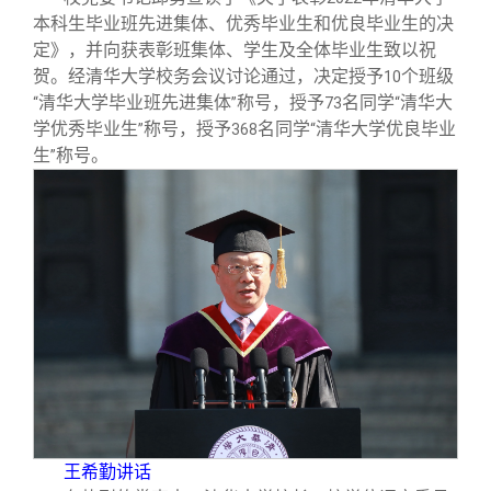
本科生毕业班先进集体、优秀毕业生和优良毕业生的决
定》，并向获表彰班集体、学生及全体毕业生致以祝
贺。经清华大学校务会议讨论通过，决定授予
个班级
10
清华大学毕业班先进集体
称号，授予
名同学
清华大
“
”
73
“
学优秀毕业生
称号，授予
名同学
清华大学优良毕业
”
368
“
生
称号。
”
王希勤讲话