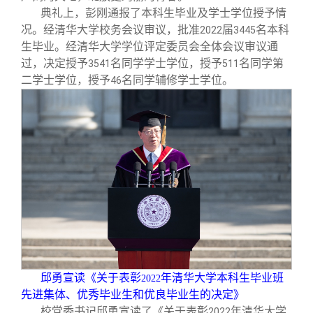
校友文苑
三创大赛
会长致辞
典礼上，彭刚通报了本科生毕业及学士学位授予情
况。经清华大学校务会议审议，批准
届
名本科
2022
3445
生毕业。经清华大学学位评定委员会全体会议审议通
校友讲坛
实用信息
总会章程
过，决定授予
名同学学士学位，授予
名同学第
3541
511
二学士学位，授予
名同学辅修学士学位。
46
校友视界
理事会名单
制度法规
联系我们
邱勇宣读《关于表彰
年清华大学本科生毕业班
2022
先进集体、优秀毕业生和优良毕业生的决定》
校党委书记邱勇宣读了《关于表彰
年清华大学
2022