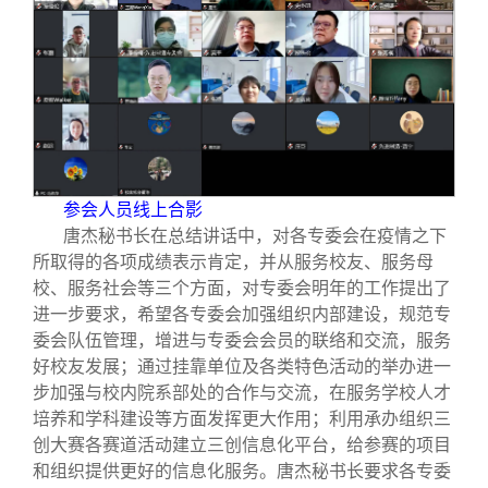
参会人员线上合影
唐杰秘书长在总结讲话中，对各专委会在疫情之下
所取得的各项成绩表示肯定，并从服务校友、服务母
校、服务社会等三个方面，对专委会明年的工作提出了
进一步要求，希望各专委会加强组织内部建设，规范专
委会队伍管理，增进与专委会会员的联络和交流，服务
好校友发展；通过挂靠单位及各类特色活动的举办进一
步加强与校内院系部处的合作与交流，在服务学校人才
培养和学科建设等方面发挥更大作用；利用承办组织三
创大赛各赛道活动建立三创信息化平台，给参赛的项目
和组织提供更好的信息化服务。唐杰秘书长要求各专委