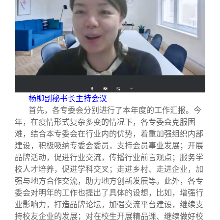
校友文苑
三创大赛
会长致辞
校友讲坛
实用信息
总会章程
校友视界
理事会名单
制度法规
杨柳副秘书长主持会议
首先，各专委会分别进行了本年度的工作汇报。今
年，在疫情形式复杂多变的情况下，各专委会克服困
联系我们
难，结合本专委会在行业内的优势，着重加强组织内部
建设，积极吸纳专委会委员，支持会员事业发展；开展
品牌活动，促进行业交流，传播行业前言观点；服务学
校人才培养，促进学科交叉；走进乡村、走进企业，加
强与地方合作交流，助力地方创新发展等。此外，各专
委会对明年的工作也提出了具体的设想，比如，增强行
业影响力，打造品牌论坛，加强交流平台建设，继续支
持校友企业的发展；对在校生开展精品课、继续做好校