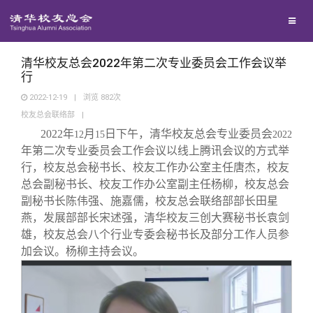
校友联络
回馈母校
地区联络
清华校友总会2022年第二次专业委员会工作会议举
行
2022-12-19
|
浏览
882
次
媒体平台
年级联络
捐赠项目
校友总会联络部
|
2022
年
月
日下午，清华校友总会专业委员会
12
15
2022
百年清华
院系校友工作
捐赠新闻
《清华校友通讯》
年第二次专业委员会工作会议以线上腾讯会议的方式举
行，校友总会秘书长、校友工作办公室主任唐杰，校友
总会副秘书长、校友工作办公室副主任杨柳，校友总会
校友服务
专业委员会
捐赠纪事
《水木清华》
清华人物
副秘书长陈伟强、施嘉儒，校友总会联络部部长田星
燕，发展部部长宋述强，清华校友三创大赛秘书长袁剑
校友总会
兴趣群体
捐赠方法
我要订阅
清华故事
终身学习
雄，校友总会八个行业专委会秘书长及部分工作人员参
加会议。杨柳主持会议。
关闭
西南联大校友会
义工计划
新媒体平台
青春风采
信息化服务
总会简介