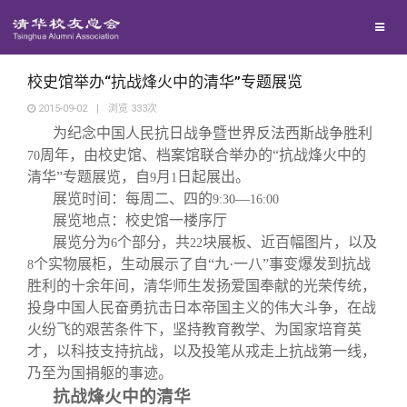
校友联络
回馈母校
地区联络
校史馆举办“抗战烽火中的清华”专题展览
2015-09-02
|
浏览
333
次
为纪念中国人民抗日战争暨世界反法西斯战争胜利
媒体平台
年级联络
捐赠项目
周年，由校史馆、档案馆联合举办的“抗战烽火中的
70
清华”专题展览，自
月
日起展出。
9
1
百年清华
院系校友工作
捐赠新闻
《清华校友通讯》
展览时间：每周二、四的
—
9:30
16:00
展览地点：校史馆一楼序厅
展览分为
个部分，共
块展板、近百幅图片，以及
6
22
校友服务
专业委员会
捐赠纪事
《水木清华》
清华人物
个实物展柜，生动展示了自“九·一八”事变爆发到抗战
8
胜利的十余年间，清华师生发扬爱国奉献的光荣传统，
校友总会
兴趣群体
捐赠方法
我要订阅
清华故事
终身学习
投身中国人民奋勇抗击日本帝国主义的伟大斗争，在战
火纷飞的艰苦条件下，坚持教育教学、为国家培育英
才，以科技支持抗战，以及投笔从戎走上抗战第一线，
关闭
西南联大校友会
义工计划
新媒体平台
青春风采
信息化服务
总会简介
乃至为国捐躯的事迹。
抗战烽火中的清华