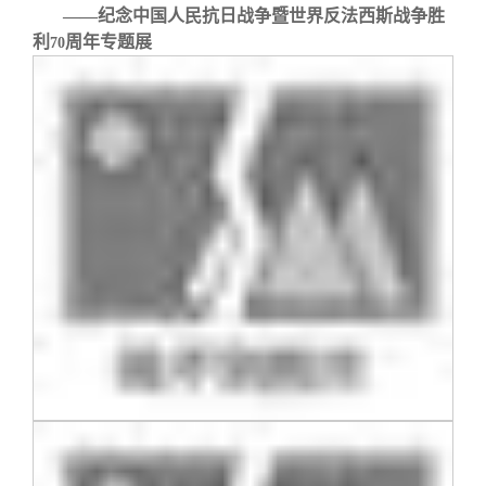
校友文苑
三创大赛
会长致辞
——纪念中国人民抗日战争暨世界反法西斯战争胜
利
周年专题展
70
校友讲坛
实用信息
总会章程
校友视界
理事会名单
制度法规
联系我们