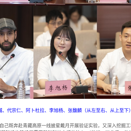
城、代宗仁、阿卜杜拉、李旭杨、张馥麟（从左至右、从上至下
自己既奔赴青藏高原一线披星戴月开展验证实验，又深入挖掘工