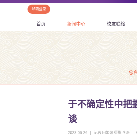
邮箱登录
首页
新闻中心
校友联络
总
于不确定性中把握
谈
2023-06-26
|
记者 田姬熔 摄影 李派
|