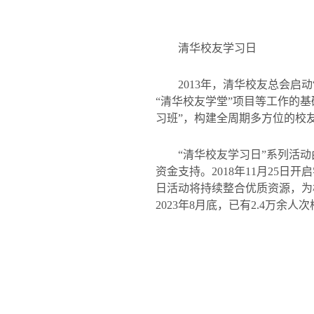
清华校友学习日
2013
年，清华校友总会启动
“
清华校友学堂
”
项目等工作的基
习班
”
，构建全周期多方位的校
“清华校友学习日”系列活
资金支持。
2018
年
11
月
25
日开启
日活动将持续整合优质资源，为
2023
年
8
月底，已有
2.4
万余人次