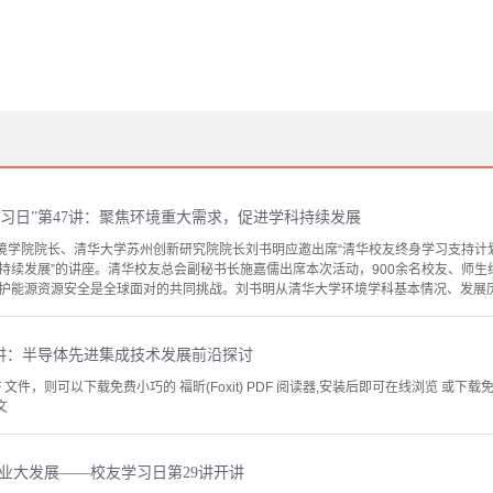
习日”第47讲：聚焦环境重大需求，促进学科持续发展
境学院院长、清华大学苏州创新研究院院长刘书明应邀出席“清华校友终身学习支持计划
持续发展”的讲座。清华校友总会副秘书长施嘉儒出席本次活动，900余名校友、师
护能源资源安全是全球面对的共同挑战。刘书明从清华大学环境学科基本情况、发展历程
8讲：半导体先进集成技术发展前沿探讨
文件，则可以下载免费小巧的 福昕(Foxit) PDF 阅读器,安装后即可在线浏览 或下载免费的 
文
业大发展——校友学习日第29讲开讲