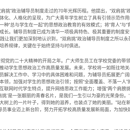
双肩挑”政治辅导员制度走过的
70
年光辉历程。他提出，
“
双肩挑
”
体化、人格化的呈现，为广大青年学生树立了具有引领示范作用
一种
“
总与学生在一起
”
的思想政治教育的有效模式；将
“
育人
”
与
“
成长。辅导员制度已成为清华一项极具特色、极其重要的制度安
践让我们更加深刻地认识到，“双肩挑”政治辅导员制度之所以
培养规律，关键在于始终坚持与时俱进。
贯彻党的二十大精神的开局之年。广大师生员工在学校党委的带
推动学生思想政治工作高质量发展。未来，学校将一如既往地关
员解决工作中、学习中的具体困难和问题，为辅导员拓展更广阔
本领，加强对学生的思想政治引领；按照
“
全面覆盖、不落一人
”
互联网时代学生特点，提升网络思政工作能力；增强“两个肩膀挑
肩挑’是一张靓丽的青春名片，是我们一生引以为豪的光荣身份。
大树上的一片叶子，得到她的滋养，也装点了她的美丽。”站在
辅导员事业迈上新台阶，努力开拓学校高质量发展新局面，为加快