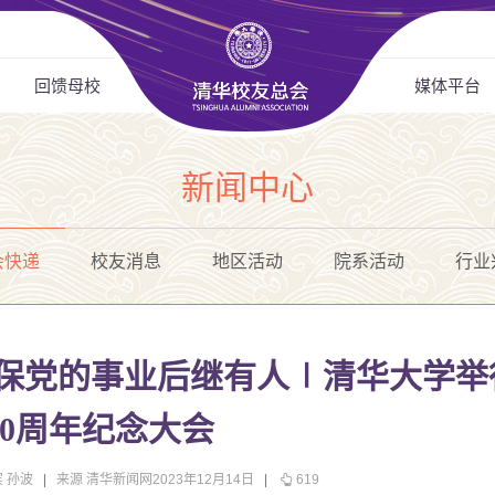
回馈母校
媒体平台
新闻中心
会快递
校友消息
地区活动
院系活动
行业
确保党的事业后继有人∣清华大学举
0周年纪念大会
宾 孙波
|
来源 清华新闻网2023年12月14日
|
619