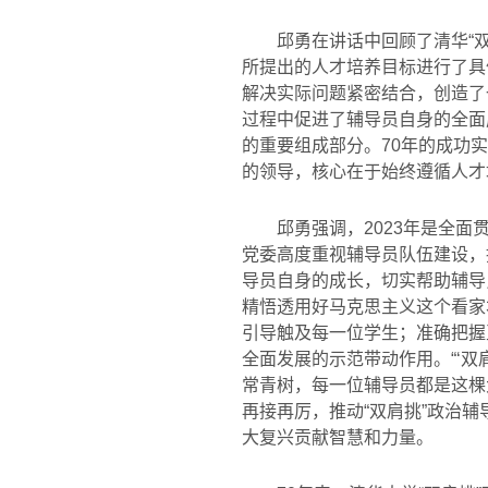
邱勇在讲话中回顾了清华“
所提出的人才培养目标进行了具
解决实际问题紧密结合，创造了
过程中促进了辅导员自身的全面
的重要组成部分。
70
年的成功实
的领导，核心在于始终遵循人才
邱勇强调，
2023
年是全面
党委高度重视辅导员队伍建设，
导员自身的成长，切实帮助辅导
精悟透用好马克思主义这个看家
引导触及每一位学生；准确把握
全面发展的示范带动作用。“‘双
常青树，每一位辅导员都是这棵
再接再厉，推动“双肩挑”政治
大复兴贡献智慧和力量。