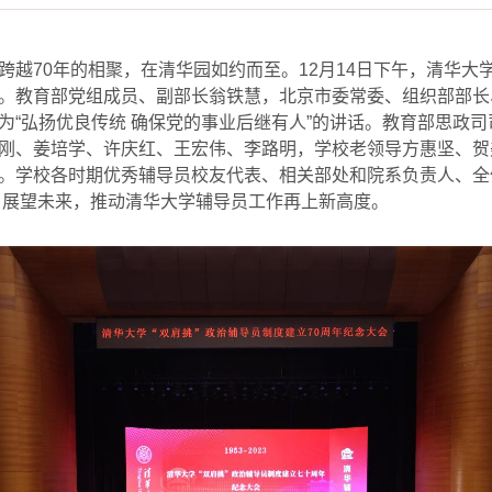
跨越
70
年的相聚，在清华园如约而至。
12
月
14
日下午，清华大
。教育部党组成员、副部长翁铁慧，北京市委常委、组织部部长
为
“
弘扬优良传统 确保党的事业后继有人
”
的讲话。教育部思政司
刚、姜培学、许庆红、王宏伟、李路明，学校老领导方惠坚、贺
。学校各时期优秀辅导员校友代表、相关部处和院系负责人、全
、展望未来，推动清华大学辅导员工作再上新高度。