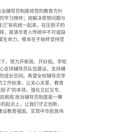
政治辅导员制度将党的教育方针
的学习榜样；将解决思想问题与
育己
”
有机统一起来，在压担子的
排，是清华育人传统中不可或缺
永葆生命力，根本在于始终坚持党
领下，努力开新局、开好局。学校
心支持辅导员队伍建设，支持辅
的成长空间。希望全校辅导员学
的工作标准，让关心关爱、教育
担子”的本领，强化又红又专、
‘双肩挑’政治辅导员制度是一棵
新的起点上，让我们守正创新、
建设教育强国、实现中华民族伟