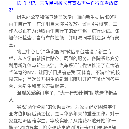
陈旭书记、吉俊民副校长等查看再生自行车发放情
况
绿色办公室和保卫处首次专门面向新生提供400辆
再生自行车，在注册当天排号发放。紫荆4号楼前，工
作人员正在为领取再生自行车的新生逐一进行调试。陈
旭仔细检查了自行车的性能，并叮嘱同学们注意骑行安
全。
物业中心在“清华家园网”微信平台建设了新生专
栏，从入学前就提供贴心、周到的服务。各院系也充分
利用新媒体与新生交流，汽车系通过微信推送了宣传清
华体育的MV，让同学们提前感受“无体育，不清华”的校
园氛围；首次公开招生的新雅书院则开辟了微信问答平
台，为新生和家长答疑解惑。
温暖关爱寒门学子，“大一行动计划”助航清华新主
人
实现“两个全部”的资助目标，为家庭经济困难学生
全方位排解后顾之忧，是清华多年来的重要工作。对于
家庭经济困难学生，学校实施了从路费补贴开始的“一
揽子”资助方案，将交通费发放到银行卡中和录取通知