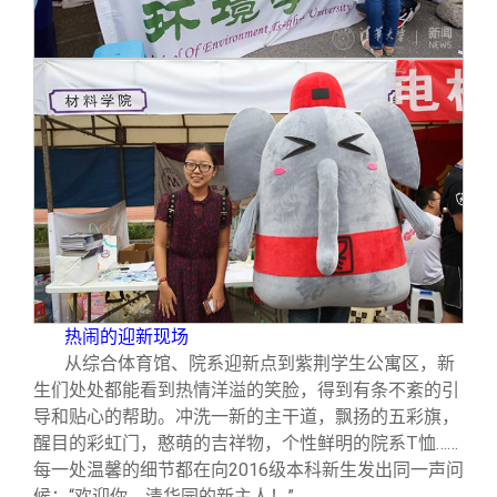
热闹的迎新现场
从综合体育馆、院系迎新点到紫荆学生公寓区，新
生们处处都能看到热情洋溢的笑脸，得到有条不紊的引
导和贴心的帮助。冲洗一新的主干道，飘扬的五彩旗，
醒目的彩虹门，憨萌的吉祥物，个性鲜明的院系T恤……
每一处温馨的细节都在向2016级本科新生发出同一声问
候：“欢迎你，清华园的新主人！”