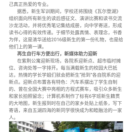
己真正热爱的专业。
据悉，新生军训期间，学校还将围绕《瓦尔登湖》
组织面向所有新生的读后感征文、演讲比赛和读书交流
沙龙活动，并将优秀笔记集结成册，向中学寄送，形成
读书心得的有效传递。于细节处露真情、表理念，书香
为伴，这是清华送给2016级新生的第一份礼物，也是给
他们上的第一课。
再生自行车方便出行，新媒体助力迎新
在紫荆公寓迎新现场，各院系迎新点、超市临时摊
位、咨询处等一字排开。每当满载新生的校园大巴抵
达，热情的学长学姐们就会把新生“抢到”各自院系的迎
新点。迎新点布置各有特色：汽车系摆出了学生自制
的、曾在全国大赛中亮相的方程式赛车，吸引众多新生
和家长拍照留念；计算机系制作了标有6字班新生籍贯
的大地图，新生报到时在自己的家乡处贴上纸条，写下
寄语，来自五湖四海的新同学很快成为和睦融洽的一家
人。