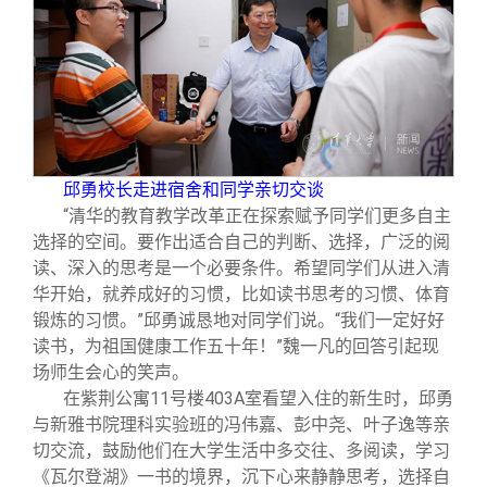
邱勇校长走进宿舍和同学亲切交谈
“清华的教育教学改革正在探索赋予同学们更多自主
选择的空间。要作出适合自己的判断、选择，广泛的阅
读、深入的思考是一个必要条件。希望同学们从进入清
华开始，就养成好的习惯，比如读书思考的习惯、体育
锻炼的习惯。”邱勇诚恳地对同学们说。“我们一定好好
读书，为祖国健康工作五十年！”魏一凡的回答引起现
场师生会心的笑声。
在紫荆公寓11号楼403A室看望入住的新生时，邱勇
与新雅书院理科实验班的冯伟嘉、彭中尧、叶子逸等亲
切交流，鼓励他们在大学生活中多交往、多阅读，学习
《瓦尔登湖》一书的境界，沉下心来静静思考，选择自