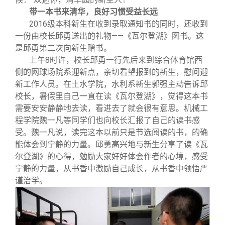
带一本书来清华，良好习惯受益长远
2016
级本科新生在收到录取通知书的同时，还收到
一份由校长邱勇送出的礼物——《瓦尔登湖》图书。这
是邱勇第二次向新生赠书。
上午8时许，校长邱勇一行先后来到综合体育馆西
侧的网球场院系迎新点，亲切看望报到的新生，慰问迎
新工作人员。在土水学院，水利系新生郭强主动告诉邱
校长，暑假里自己一直在读《瓦尔登湖》，觉得这本书
需要安安静静地去读，看进去了就会很有意思。机械工
程学院魏一凡等同学们也向校长汇报了自己的读书感
受。魏一凡说，读完这本以前只是节选阅读的书，的确
能体会到宁静的力量。邱勇高兴地与新生分享了读《瓦
尔登湖》的心得，勉励大家好好体会作者的心境，感受
宁静的力量，从书香中激励自己成长，从书香中领悟严
谨治学。