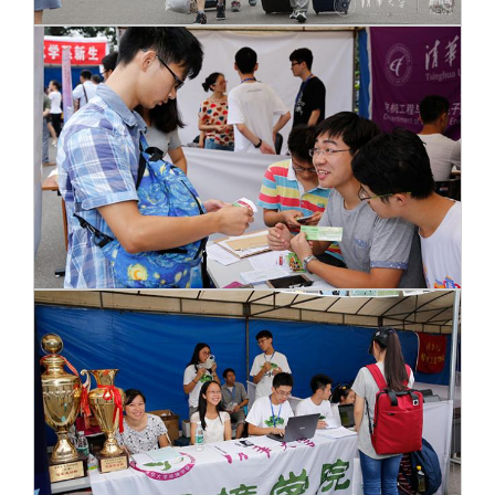
校友文苑
三创大赛
会长致辞
校友讲坛
实用信息
总会章程
校友视界
理事会名单
制度法规
联系我们