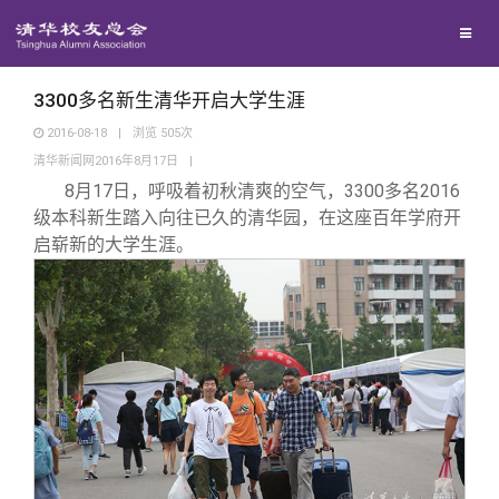
校友联络
回馈母校
地区联络
3300多名新生清华开启大学生涯
2016-08-18
|
浏览
505
次
清华新闻网2016年8月17日
|
媒体平台
年级联络
捐赠项目
8
月17日，呼吸着初秋清爽的空气，3300多名2016
级本科新生踏入向往已久的清华园，在这座百年学府开
百年清华
院系校友工作
捐赠新闻
《清华校友通讯》
启崭新的大学生涯。
校友服务
专业委员会
捐赠纪事
《水木清华》
清华人物
校友总会
兴趣群体
捐赠方法
我要订阅
清华故事
终身学习
关闭
西南联大校友会
义工计划
新媒体平台
青春风采
信息化服务
总会简介