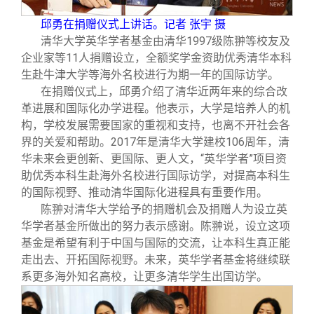
校友文苑
三创大赛
会长致辞
邱勇在捐赠仪式上讲话。记者 张宇 摄
清华大学英华学者基金由清华1997级陈翀等校友及
校友讲坛
实用信息
总会章程
企业家等11人捐赠设立，全额奖学金资助优秀清华本科
生赴牛津大学等海外名校进行为期一年的国际访学。
校友视界
理事会名单
在捐赠仪式上，邱勇介绍了清华近两年来的综合改
革进展和国际化办学进程。他表示，大学是培养人的机
构，学校发展需要国家的重视和支持，也离不开社会各
制度法规
界的关爱和帮助。2017年是清华大学建校106周年，清
华未来会更创新、更国际、更人文，“英华学者”项目资
联系我们
助优秀本科生赴海外名校进行国际访学，对提高本科生
的国际视野、推动清华国际化进程具有重要作用。
陈翀对清华大学给予的捐赠机会及捐赠人为设立英
华学者基金所做出的努力表示感谢。陈翀说，设立这项
基金是希望有利于中国与国际的交流，让本科生真正能
走出去、开拓国际视野。未来，英华学者基金将继续联
系更多海外知名高校，让更多清华学生出国访学。