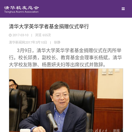
校友联络
回馈母校
地区联络
清华大学英华学者基金捐赠仪式举行
2017-03-10
|
浏览
655
次
清华新闻网2017年3月10日
|
徐静
媒体平台
年级联络
捐赠项目
3
月9日，清华大学英华学者基金捐赠仪式在丙所举
行。校长邱勇，副校长、教育基金会理事长杨斌，清华
百年清华
院系校友工作
捐赠新闻
《清华校友通讯》
大学校友陈翀、杨惠妍夫妇等出席仪式并致辞。
校友服务
专业委员会
捐赠纪事
《水木清华》
清华人物
校友总会
兴趣群体
捐赠方法
我要订阅
清华故事
终身学习
关闭
西南联大校友会
义工计划
新媒体平台
青春风采
信息化服务
总会简介