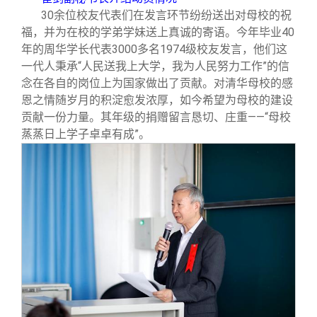
30
余位校友代表们在发言环节纷纷送出对母校的祝
福，并为在校的学弟学妹送上真诚的寄语。今年毕业40
年的周华学长代表3000多名1974级校友发言，他们这
一代人秉承“人民送我上大学，我为人民努力工作”的信
念在各自的岗位上为国家做出了贡献。对清华母校的感
恩之情随岁月的积淀愈发浓厚，如今希望为母校的建设
贡献一份力量。其年级的捐赠留言恳切、庄重——“母校
蒸蒸日上学子卓卓有成”。