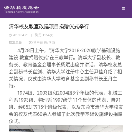
校友联络
回馈母校
地区联络
清华校友教室改建项目捐赠仪式举行
2018-04-28
|
浏览
1154
次
校友总会
|
文/曾卓崑 图/李派
媒体平台
年级联络
捐赠项目
4
月28日上午，“清华大学2018-2020教学基础设施
建设 教室捐赠仪式”在三教举行。清华大学副校长、教
百年清华
院系校友工作
捐赠新闻
《清华校友通讯》
务长、教育基金会理事长杨斌出席并讲话，清华校友总
会副秘书长崔剑、清华大学注册中心主任尹佳介绍了相
关情况，仪式由清华大学教育基金会副秘书长王丹主
校友服务
专业委员会
捐赠纪事
《水木清华》
清华人物
持。
1974
级、2003级和2004级3个年级的代表，机械工
校友总会
兴趣群体
捐赠方法
我要订阅
清华故事
终身学习
程系1993级、物理系1997级等11个集体的代表，自91
班、经85班等15个班级代表，以及东莞市清华大学校友
会的校友代表60余人参加了此次教学基础设施建设捐赠
关闭
西南联大校友会
义工计划
新媒体平台
青春风采
信息化服务
总会简介
仪式。