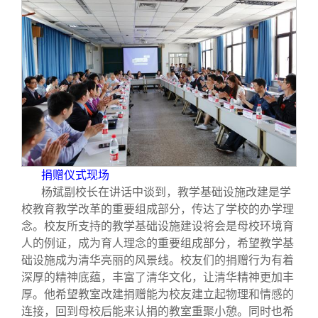
校友文苑
三创大赛
会长致辞
校友讲坛
实用信息
总会章程
校友视界
理事会名单
制度法规
捐赠仪式现场
联系我们
杨斌副校长在讲话中谈到，教学基础设施改建是学
校教育教学改革的重要组成部分，传达了学校的办学理
念。校友所支持的教学基础设施建设将会是母校环境育
人的例证，成为育人理念的重要组成部分，希望教学基
础设施成为清华亮丽的风景线。校友们的捐赠行为有着
深厚的精神底蕴，丰富了清华文化，让清华精神更加丰
厚。他希望教室改建捐赠能为校友建立起物理和情感的
连接，回到母校后能来认捐的教室重聚小憩。同时也希