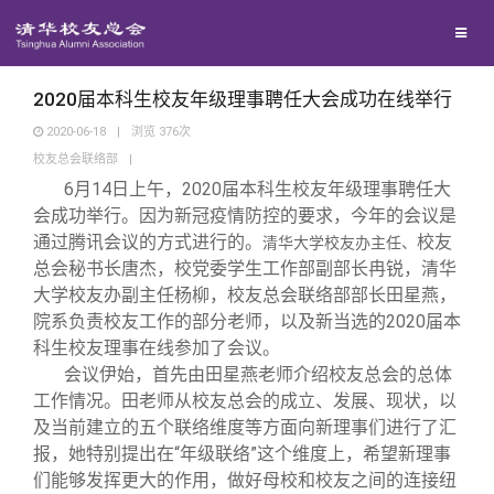
校友联络
回馈母校
地区联络
2020届本科生校友年级理事聘任大会成功在线举行
2020-06-18
|
浏览
376
次
校友总会联络部
|
媒体平台
年级联络
捐赠项目
6
月14日上午，2020届本科生校友年级理事聘任大
会成功举行。因为新冠疫情防控的要求，今年的会议是
百年清华
院系校友工作
捐赠新闻
《清华校友通讯》
通过腾讯会议的方式进行的。
校友
清华大学校友办主任、
总会秘书长唐杰，校党委学生工作部副部长冉锐，清华
大学校友办副主任杨柳，校友总会联络部部长田星燕，
校友服务
专业委员会
捐赠纪事
《水木清华》
清华人物
院系负责校友工作的部分老师，以及新当选的2020届本
科生校友理事在线参加了会议。
校友总会
兴趣群体
捐赠方法
我要订阅
清华故事
终身学习
会议伊始，首先由田星燕老师介绍校友总会的总体
工作情况。田老师从校友总会的成立、发展、现状，以
及当前建立的五个联络维度等方面向新理事们进行了汇
关闭
西南联大校友会
义工计划
新媒体平台
青春风采
信息化服务
总会简介
报，她特别提出在“年级联络”这个维度上，希望新理事
们能够发挥更大的作用，做好母校和校友之间的连接纽