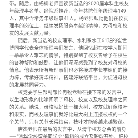
校友文苑
三创大赛
会长致辞
带。随后，由杨柳老师宣读新当选的2020届本科生校友
年级理事名单。经院系推荐，今年共聘任年级理事149
人，其中含常务年级理事41人。杨老师勉励他们在校友
校友讲坛
实用信息
总会章程
理事的岗位上，继续发扬服务奉献的精神，为母校和校
友的发展贡献力量。
校友视界
理事会名单
随后，新当选的校友理事、水利系水工61班的崔世
博同学代表全体新理事们发言，他回忆起在校学习期间
一幕幕令人难忘的情景，特别提到了校友曾给予在校生
制度法规
的各种帮助和鼓励，让他们深深感受到了校友对母校的
情意。他表示所有新理事们也必将接过学长学姐们的接
联系我们
力棒，传承好清华精神，搭建好联络平台，为促进母校
的发展共同努力。
校党委学生部副部长冉锐老师在接下来的发言中，
以生动形象的比喻阐明了母校、校友以及校友理事之间
的关系。她说，母校就好比一棵大树，校友就好像枝叶
和果实，而校友理事们就好比是大树上连接枝杈的一个
个关节，只有关节长得结实，枝叶才能够越来越繁茂。
唐杰老师在最后的发言中，从清华校友总会的前身
——“清华学校留美同学会”最初的成立及职能开始，把校