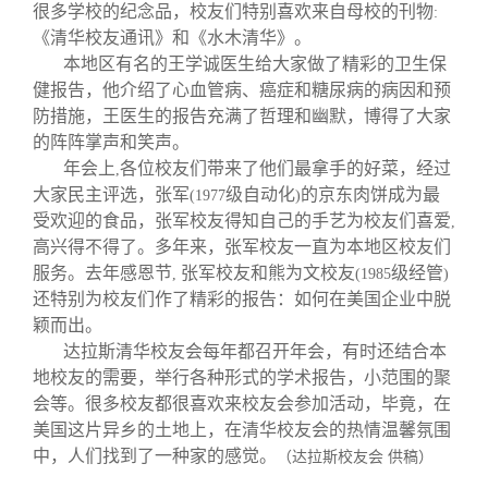
校友文苑
三创大赛
会长致辞
很多学校的纪念品，校友们特别喜欢来自母校的刊物
:
《清华校友通讯》和《水木清华》。
本地区有名的王学诚医生给大家做了精彩的卫生保
校友讲坛
实用信息
总会章程
健报告，他介绍了心血管病、癌症和糖尿病的病因和预
防措施，王医生的报告充满了哲理和幽默，博得了大家
校友视界
理事会名单
的阵阵掌声和笑声。
年会上
各位校友们带来了他们最拿手的好菜，经过
,
大家民主评选，张军
级自动化
的京东肉饼成为最
(1977
)
制度法规
受欢迎的食品，张军校友得知自己的手艺为校友们喜爱
,
高兴得不得了。多年来，张军校友一直为本地区校友们
联系我们
服务。去年感恩节
张军校友和熊为文校友
级经管
,
(1985
)
还特别为校友们作了精彩的报告：如何在美国企业中脱
颖而出。
达拉斯清华校友会每年都召开年会，有时还结合本
地校友的需要，举行各种形式的学术报告，小范围的聚
会等。很多校友都很喜欢来校友会参加活动，毕竟，在
美国这片异乡的土地上，在清华校友会的热情温馨氛围
中，人们找到了一种家的感觉。
（达拉斯校友会 供稿）