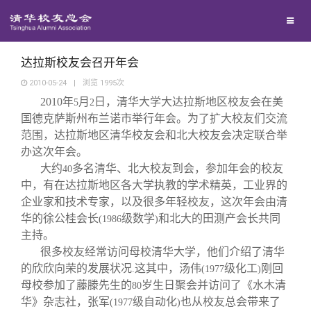
校友联络
回馈母校
地区联络
达拉斯校友会召开年会
2010-05-24
|
浏览
1995
次
2010
年
月
日，清华大学大达拉斯地区校友会在美
媒体平台
5
2
年级联络
捐赠项目
国德克萨斯州布兰诺市举行年会。为了扩大校友们交流
范围，达拉斯地区清华校友会和北大校友会决定联合举
百年清华
院系校友工作
捐赠新闻
《清华校友通讯》
办这次年会。
大约
多名清华、北大校友到会，参加年会的校友
40
中，有在达拉斯地区各大学执教的学术精英，工业界的
校友服务
专业委员会
捐赠纪事
《水木清华》
清华人物
企业家和技术专家，以及很多年轻校友，这次年会由清
华的徐公桂会长
级数学
和北大的田测产会长共同
(1986
)
校友总会
兴趣群体
捐赠方法
我要订阅
清华故事
终身学习
主持。
很多校友经常访问母校清华大学，他们介绍了清华
的欣欣向荣的发展状况
这其中，汤伟
级化工
刚回
.
(1977
)
关闭
西南联大校友会
义工计划
新媒体平台
青春风采
信息化服务
总会简介
母校参加了藤滕先生的
岁生日聚会并访问了《水木清
80
华》杂志社，张军
级自动化
也从校友总会带来了
(1977
)