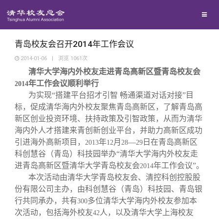
校友联络
回馈母校
地区联络
青岛校友会召开2014年工作会议
2014-01-06
|
浏览
1061
次
清华大学海内外校友走进青岛高新区暨青岛校友会
媒体平台
年级联络
捐赠项目
年工作会议顺利举行
2014
为实现“搭建平台招才引智 畅通渠道对话对接”目
百年清华
院系校友工作
捐赠新闻
《清华校友通讯》
标，促成清华海内外校友聚焦青岛高新区，了解青岛高
新区创业投资环境、扶持政策及引智政策，从而为清华
海内外人才搭建来青创新创业平台，并助力高新区成功
校友服务
专业委员会
捐赠纪事
《水木清华》
清华人物
引进海外高新项目，
年
月
—
日在青岛高新区
2013
12
28
29
科创慧谷（青岛）科技园举办“清华大学海内外校友走
校友总会
兴趣群体
捐赠方法
我要订阅
清华故事
终身学习
进青岛高新区暨清华大学青岛校友会
年工作会议”。
2014
本次活动由清华大学青岛校友会、清控科创控股股
份有限公司主办，由科创慧谷（青岛）科技园、青岛银
关闭
西南联大校友会
义工计划
新媒体平台
青春风采
信息化服务
总会简介
行共同承办，共有
多位清华大学海内外校友参加本
300
次活动，包括海外校友
人，以及清华大学上海校友
42