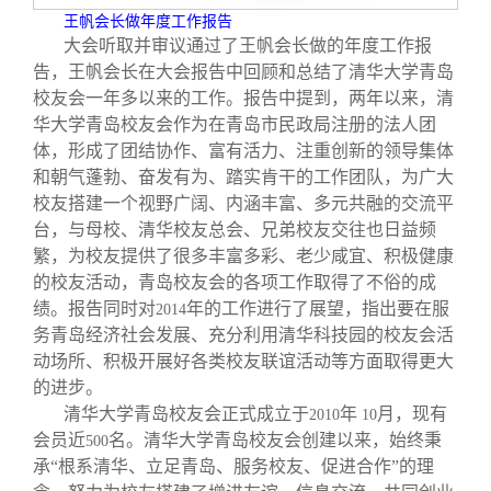
王帆会长做年度工作报告
大会听取并审议通过了王帆会长做的年度工作报
告，王帆会长在大会报告中回顾和总结了清华大学青岛
校友会一年多以来的工作。报告中提到，两年以来，清
华大学青岛校友会作为在青岛市民政局注册的法人团
体，形成了团结协作、富有活力、注重创新的领导集体
和朝气蓬勃、奋发有为、踏实肯干的工作团队，为广大
校友搭建一个视野广阔、内涵丰富、多元共融的交流平
台，与母校、清华校友总会、兄弟校友交往也日益频
繁，为校友提供了很多丰富多彩、老少咸宜、积极健康
的校友活动，青岛校友会的各项工作取得了不俗的成
绩。报告同时对
年的工作进行了展望，指出要在服
2014
务青岛经济社会发展、充分利用清华科技园的校友会活
动场所、积极开展好各类校友联谊活动等方面取得更大
的进步。
清华大学青岛校友会正式成立于
年
月，现有
2010
10
会员近
名。清华大学青岛校友会创建以来，始终秉
500
承“根系清华、立足青岛、服务校友、促进合作”的理