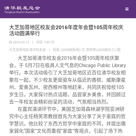
校友联络
回馈母校
地区联络
大芝加哥地区校友会2016年度年会暨105周年校庆
活动圆满举行
2016-05-12
|
浏览
1001
次
媒体平台
年级联络
捐赠项目
大芝加哥地区清华校友会
|
祝嘉 (2009级新闻)/文 曾笑寒(2005级化工)/图
大芝加哥清华校友会2016年会暨105周年校庆聚
百年清华
院系校友工作
捐赠新闻
《清华校友通讯》
会，于 5月7日在极具人文气息的Chicago Public Library
举行。本次活动吸引了大芝加哥地区近百位清华校友相
聚在一起，不少校友更是驱车从临近的香槟、威斯康星
校友服务
专业委员会
捐赠纪事
《水木清华》
清华人物
州、爱奥瓦州、密西根州等地赶来，共同庆祝母校105
岁生日。大家探讨热点话题，品尝家乡美食，并回顾过
校友总会
兴趣群体
捐赠方法
我要订阅
清华故事
终身学习
去一年校友会精彩纷呈的活动，气氛相当热烈。
在嘉宾演讲环节中，美国芝加哥森林湖学院亚洲研
究中心主任杨笑思教授首先为大家分享了关于家庭的哲
关闭
西南联大校友会
义工计划
新媒体平台
青春风采
信息化服务
总会简介
学慧识。他比较了东西方哲学中家庭的不同，并提出儒
家弱化“国家”文化而重视“家庭”等观点，引起了场下热