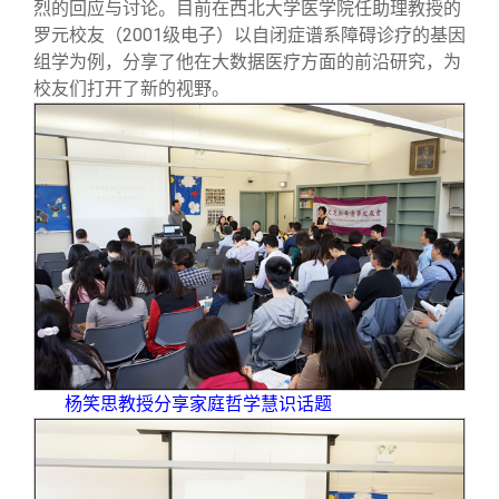
校友文苑
三创大赛
会长致辞
烈的回应与讨论。目前在西北大学医学院任助理教授的
罗元校友（2001级电子）以自闭症谱系障碍诊疗的基因
组学为例，分享了他在大数据医疗方面的前沿研究，为
校友讲坛
实用信息
总会章程
校友们打开了新的视野。
校友视界
理事会名单
制度法规
联系我们
杨笑思教授分享家庭哲学慧识话题