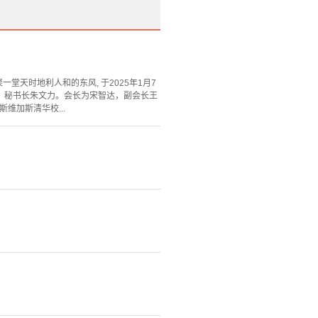
汇聚一堂天时地利人和的东风, 于2025年1月7
宇，秘书长朱文力。会长为宋智达，副会长王
维加斯清华校...