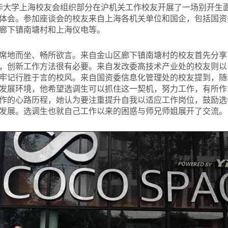
清华大学上海校友会组织部分在沪机关工作校友开展了一场别开生
体会。参加座谈会的校友来自上海各机关单位和国企，包括国资
廊下镇南塘村和上海仪电等。
席地而坐、畅所欲言。来自金山区廊下镇南塘村的校友首先分享
，创新工作方法很有必要。来自发改委高技术产业处的校友则以
牢记行胜于言的校风。来自国资委信息化管理处的校友提到，随
发展环境，他希望选调生可以抓住这一契机，努力工作，有所作
作的心路历程，她认为要注重提升自我以适应工作岗位，鼓励选
发展。选调生也就自己工作以来的困惑与师兄师姐展开了交流。