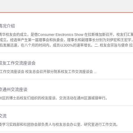
情况介绍
华校友会的成立，是借Consumer Electronics Show 在拉斯维加斯召开，校友们
正式成立。经选举产生第一届理事会和执委会，理事长和副理事长分别为刘伊宏和王宏
发展迅速，在八个月的时间内，成员以300%的速率增长。二. 校友会宗旨与使命 拉斯
校友工作交流座谈会
作交流座谈会 校友总会召开部分院系校友工作交流座谈会 ...
京通州交流座谈
通州区的博士后校友们组织的校友座谈、交流活动在通州区潞城镇举行。
交流
团委学习实践部和社团协会部负责人与校友总会办公室、研究室进行工作交流。