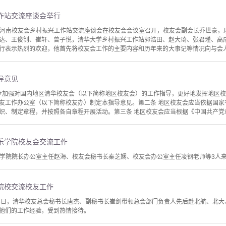
作站交流座谈会举行
华大学河南校友会乡村振兴工作站交流座谈会在校友会会议室召开，校友会副会长乔世豪
达、王俊钊、崔轩、曾子悦，清华大学乡村振兴工作站郭浩田、赵大琦、张君瑾、高
行表示热烈的欢迎，他首先将校友会工作的主要内容和历年来的大事记等情况向与会人员
导意见
一步加强对国内地区清华校友会（以下简称地区校友会）的工作指导，更好地发挥地区
友工作办公室（以下简称校友办）制定本指导意见。第二条 地区校友会应当依据国家
织、制定章程，并按照各自章程开展活动。第三条 地区校友会应当根据《中国共产党章
乐学院校友会交流工作
央音乐学院院长办公室主任赵海、校友会秘书长秦芝娴、校友会办公室主任凌钢老师等3人
院校交流校友工作
日、16日，清华校友总会秘书长唐杰、副秘书长崔剑带领总会部门负责人先后赴北航、北
他们的工作经验，受到热情接待。