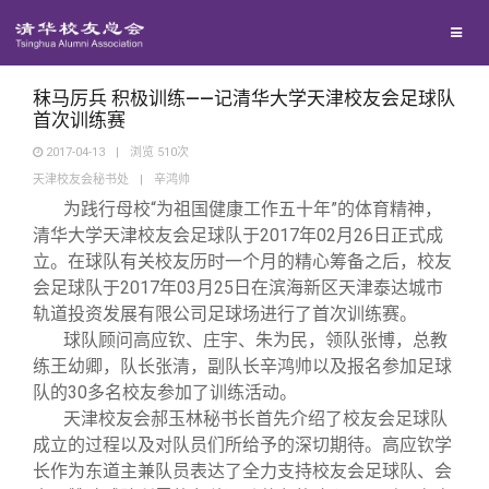
校友联络
回馈母校
地区联络
秣马厉兵 积极训练——记清华大学天津校友会足球队
首次训练赛
2017-04-13
|
浏览
510
次
媒体平台
年级联络
捐赠项目
天津校友会秘书处
|
辛鸿帅
为践行母校“为祖国健康工作五十年”的体育精神，
百年清华
院系校友工作
捐赠新闻
《清华校友通讯》
清华大学天津校友会足球队于2017年02月26日正式成
立。在球队有关校友历时一个月的精心筹备之后，校友
会足球队于2017年03月25日在滨海新区天津泰达城市
校友服务
专业委员会
捐赠纪事
《水木清华》
清华人物
轨道投资发展有限公司足球场进行了首次训练赛。
球队顾问高应钦、庄宇、朱为民，领队张博，总教
校友总会
兴趣群体
捐赠方法
我要订阅
清华故事
终身学习
练王幼卿，队长张清，副队长辛鸿帅以及报名参加足球
队的30多名校友参加了训练活动。
天津校友会郝玉林秘书长首先介绍了校友会足球队
关闭
西南联大校友会
义工计划
新媒体平台
青春风采
信息化服务
总会简介
成立的过程以及对队员们所给予的深切期待。高应钦学
长作为东道主兼队员表达了全力支持校友会足球队、会