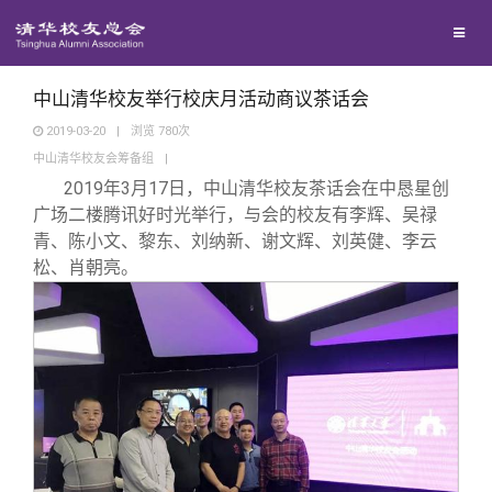
校友联络
回馈母校
地区联络
中山清华校友举行校庆月活动商议茶话会
2019-03-20
|
浏览
780
次
中山清华校友会筹备组
|
媒体平台
年级联络
捐赠项目
2019
年3月17日，中山清华校友茶话会在中恳星创
广场二楼腾讯好时光举行，与会的校友有李辉、吴禄
百年清华
院系校友工作
捐赠新闻
《清华校友通讯》
青、陈小文、黎东、刘纳新、谢文辉、刘英健、李云
松、肖朝亮。
校友服务
专业委员会
捐赠纪事
《水木清华》
清华人物
校友总会
兴趣群体
捐赠方法
我要订阅
清华故事
终身学习
关闭
西南联大校友会
义工计划
新媒体平台
青春风采
信息化服务
总会简介