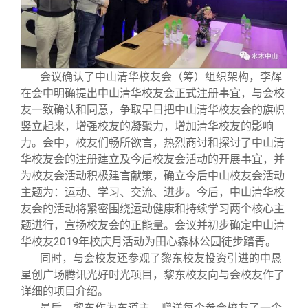
校友文苑
三创大赛
会长致辞
校友讲坛
实用信息
总会章程
会议确认了中山清华校友会（筹）组织架构，李辉
校友视界
理事会名单
在会中明确提出中山清华校友会正式注册事宜，与会校
友一致确认和同意，争取早日把中山清华校友会的旗帜
竖立起来，增强校友的凝聚力，增加清华校友的影响
制度法规
力。会中，校友们畅所欲言，热烈商讨和探讨了中山清
华校友会的注册建立及今后校友会活动的开展事宜，并
联系我们
为校友会活动积极建言献策，确立今后中山校友会活动
主题为：运动、学习、交流、进步。今后，中山清华校
友会的活动将紧密围绕运动健康和持续学习两个核心主
题进行，宣扬校友会的正能量。会议并初步确定中山清
华校友2019年校庆月活动为田心森林公园徒步踏青。
同时，与会校友还参观了黎东校友投资引进的中恳
星创广场腾讯光好时光项目，黎东校友向与会校友作了
详细的项目介绍。
最后，黎东作为东道主，赠送每个参会校友了一个