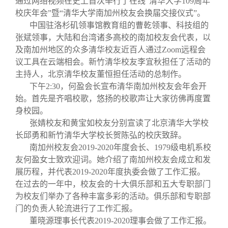
通过网络视频在史上首次举行了在线“清华大学109周年
校友文苑
三创大赛
会长致辞
校庆年会”暨“清华大学南加州校友会换届交接仪式”。
中国驻洛杉矶领事馆教育组的曹乾领事、科技组的
校友讲坛
实用信息
总会章程
张斌领事，大陆和台湾诸多高校的南加校友会代表，以
及南加州地区的众多清华校友近百人通过Zoom远程会
议工具在云端相会。新竹清华校友李宜秋担任了活动的
校友视界
理事会名单
主持人，北京清华校友董恒担任活动的总制作。
下午2:30，何盈会长宣布清华南加州校友会年会开
制度法规
始。首先是齐唱校歌，悠扬的校歌声让大家彷佛再度置
身校园。
张婧校友和黄宝如校友分别宣读了北京清华大学校
联系我们
长邱勇和新竹清华大学校长贺陈弘的校庆致辞。
南加州校友会2019-2020年度会长、1979级电机系校
友何盈女士致欢迎词。她介绍了南加州校友会成立和发
展历程，并代表2019-2020年度执委会做了工作汇报。
在过去的一年中，校友会的十大俱乐部和五大专职部门
为校友们举办了各种丰富多彩的活动。俱乐部和专职部
门的负责人轮流进行了工作汇报。
董晓源理事长代表2019-2020理事会做了工作汇报。