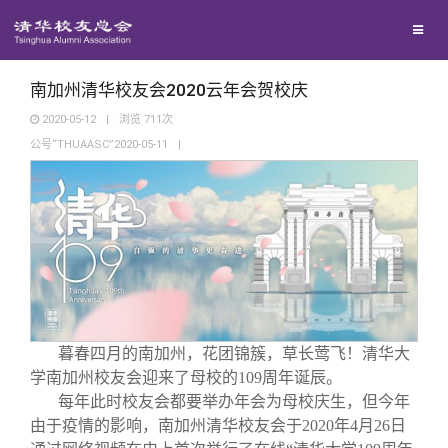
校友联络
回馈母校
地区联络
南加州清华校友会2020云年会贺校庆
2020-05-12
|
浏览
711
次
公号“THUAASC”2020-05-11
|
媒体平台
年级联络
捐赠项目
百年清华
院系校友工作
捐赠新闻
《清华校友通讯》
校友服务
专业委员会
捐赠纪事
《水木清华》
清华人物
校友总会
兴趣群体
捐赠方法
我要订阅
清华故事
终身学习
暮春四月的南加州，花团锦簇，草长莺飞！清华大
学南加州校友会迎来了母校的109周年诞辰。
关闭
西南联大校友会
义工计划
新媒体平台
青春风采
信息化服务
总会简介
每年此时校友会都要举办年会为母校庆生，但今年
由于疫情的影响，南加州清华校友会于2020年4月26日