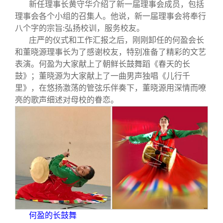
新任理事长黄守华介绍了新一届理事会成员，包括
理事会各个小组的召集人。他说，新一届理事会将奉行
八个字的宗旨:弘扬校训，服务校友。
庄严的仪式和工作汇报之后，刚刚卸任的何盈会长
和董晓源理事长为了感谢校友，特别准备了精彩的文艺
表演。何盈为大家献上了朝鲜长鼓舞蹈《春天的长
鼓》；董晓源为大家献上了一曲男声独唱《儿行千
里》，在悠扬激荡的管弦乐伴奏下，董晓源用深情而嘹
亮的歌声细述对母校的眷恋。
何盈的长鼓舞