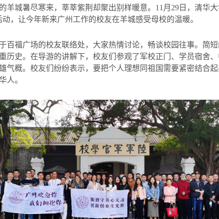
的羊城暑尽寒来，莘莘紫荆却聚出别样暖意。
11
月
29
日，清华大
活动，让今年新来广州工作的校友在羊城感受母校的温暖。
于百福广场的校友联络处，大家热情讨论，畅谈校园往事。简短
重历史。在导游的讲解下，校友们参观了军校正门、学员宿舍、
雄气概。校友们纷纷表示，要把个人理想同祖国需要紧密结合起
华人。