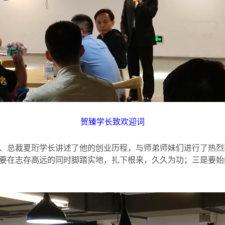
贺臻学长致欢迎词
、总裁夏珩学长讲述了他的创业历程，与师弟师妹们进行了热烈
要在志存高远的同时脚踏实地，扎下根来，久久为功；三是要始