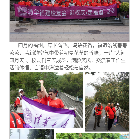
校友文苑
三创大赛
会长致辞
校友讲坛
实用信息
总会章程
校友视界
理事会名单
四月的福州，草长莺飞，鸟语花香，福道沿线郁郁
葱葱，清新的空气中带着初夏花草的香味，一片“人间
制度法规
四月天”。校友们三五成群，满脸笑靥，交流着工作生
活的体悟，言语中洋溢着轻松与自然。
联系我们