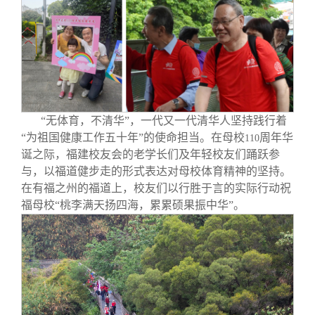
“无体育，不清华”，一代又一代清华人坚持践行着
“为祖国健康工作五十年”的使命担当。在母校
周年华
110
诞之际，福建校友会的老学长们及年轻校友们踊跃参
与，以福道健步走的形式表达对母校体育精神的坚持。
在有福之州的福道上，校友们以行胜于言的实际行动祝
福母校“桃李满天扬四海，累累硕果振中华”。