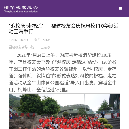
校友联络
回馈母校
地区联络
“迎校庆•走福道”——福建校友会庆祝母校110华诞活
动圆满举行
2021-04-29
|
浏览
390
次
媒体平台
年级联络
捐赠项目
福建校友会秘书处
|
王若冰
2021
年
月
日上午，为庆祝母校清华建校
周
4
24
110
百年清华
院系校友工作
捐赠新闻
《清华校友通讯》
年，福建校友会举办了“迎校庆 走福道”活动。
余名
120
在闽工作生活的清华校友齐聚福州，以“迎校庆，走福
道；强体魄，叙情谊”的形式表达对母校的祝福。走福
校友服务
专业委员会
捐赠纪事
《水木清华》
清华人物
道活动从金牛山体育公园福道
号入口出发，穿越金牛
5
山、梅峰山，全程超过
公里。
5
校友总会
兴趣群体
捐赠方法
我要订阅
清华故事
终身学习
关闭
西南联大校友会
义工计划
新媒体平台
青春风采
信息化服务
总会简介