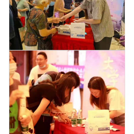
校友文苑
三创大赛
会长致辞
校友讲坛
实用信息
总会章程
校友视界
理事会名单
制度法规
联系我们