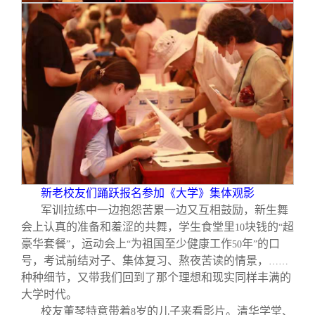
新老校友们踊跃报名参加《大学》集体观影
军训拉练中一边抱怨苦累一边又互相鼓励，新生舞
会上认真的准备和羞涩的共舞，学生食堂里
块钱的
超
10
“
豪华套餐
，运动会上
为祖国至少健康工作
年
的口
”
“
50
”
号，考试前结对子、集体复习、熬夜苦读的情景，
……
种种细节，又带我们回到了那个理想和现实同样丰满的
大学时代。
校友董琴特意带着
岁的儿子来看影片。清华学堂、
8