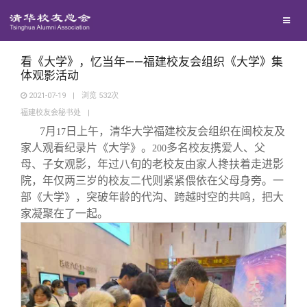
校友联络
回馈母校
地区联络
看《大学》，忆当年——福建校友会组织《大学》集
体观影活动
2021-07-19
|
浏览
532
次
媒体平台
年级联络
捐赠项目
福建校友会秘书处
|
7
月
日上午，清华大学福建校友会组织在闽校友及
17
百年清华
院系校友工作
捐赠新闻
《清华校友通讯》
家人观看纪录片《大学》。
多名校友携爱人、父
200
母、子女观影，年过八旬的老校友由家人搀扶着走进影
院，年仅两三岁的校友二代则紧紧偎依在父母身旁。一
校友服务
专业委员会
捐赠纪事
《水木清华》
清华人物
部《大学》，突破年龄的代沟、跨越时空的共鸣，把大
家凝聚在了一起。
校友总会
兴趣群体
捐赠方法
我要订阅
清华故事
终身学习
关闭
西南联大校友会
义工计划
新媒体平台
青春风采
信息化服务
总会简介