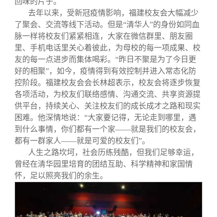
回味的片子。
去年以来，受新冠疫情影响，福建校友会大幅减少
了聚会、交流等线下活动。但是“清华人”的身份如同血
脉一样将校友们紧紧相连，大家在微信群里、朋友圈
里、手机电话里关心着彼此，为母校的每一项成果、校
友的每一点进步而集体喝彩。“昨日不聚是为了今日更
好的相聚”，如今，疫情得到有效控制并进入常态化防
控阶段。福建校友会会长林超表示，校友会将逐步恢复
各项活动，为校友们联络感情、沟通交流、共享资源提
供平台，持续关心、关注校友们的成长成才之路和现实
困难。他深情地说：“大家要记得，无论走到哪里，遇
到什么事情，你们都有一个家——就是我们的校友会，
都有一群家人——就是可爱的校友们”。
人生之路坎坷，社会历练残酷，但我们足够幸运，
曾经在清华园里培育的团结互助、科学精神和家国情
怀，足以照亮我们的余生。