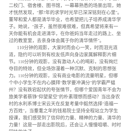
二校门、宿舍楼、图书馆，一幕幕熟悉的场景出现，她
才恍然发现，
那
年的求学时光早已深深铭刻在心里
。
“
7
”
董琴和爱人都是清华毕业，也希望把儿子培养成清华学
子。她说，
孩子，虽然很难很难，但真希望将来有一
“
天你能有机会走进清华，在你爸妈当年走过的路上、坐
过的教室里，去亲身体会属于你的清华情怀
。
”
110
分钟的观影，大家时而会心一笑，时而泪光涟
涟，隐约可以听到有校友低声向身边家属解释影片细
节。
分钟的观影，没有激动人心的喝彩，没有绚烂
110
夺目的特效，但全场弥漫着一种沉默、克制的思想张
力。
分钟的观影，没有商业电影的流量明星，但哪
110
个中小学生不在内心膜拜
数学要冲满分
的学霸严韫
“
”
州？没有跌宕起伏的夸张情节，但哪个爱国青年不会为
旅美学者蔡铮
仰望星空
的朴素理想而感动？当出身农
“
”
村的水利系博士宋云天在反复考量中毅然选择
造福一
“
方百姓
，当耋耄之年的钱易院士坚持全程站立为学生
”
授课，我们感受到了信仰的力量、精神的力量、清华的
力量！这是一部走出影院后，还会让人慢慢咀嚼、时时