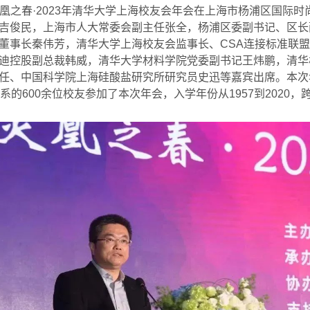
凰之春
·2023
年清华大学上海校友会年会在上海市杨浦区国际时
吉俊民，上海市人大常委会副主任张全，杨浦区委副书记、区长
董事长秦伟芳，清华大学上海校友会监事长、
CSA
连接标准联盟
迪控股副总裁韩威，清华大学材料学院党委副书记王炜鹏，清华
任、中国科学院上海硅酸盐研究所研究员史迅等嘉宾出席。本次
系的
600
余位校友参加了本次年会，入学年份从
1957
到
2020
，