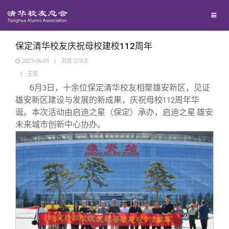
校友联络
回馈母校
地区联络
保定清华校友庆祝母校建校112周年
2023-06-05
|
浏览
278
次
|
王莹
媒体平台
年级联络
捐赠项目
6
月
日，十余位保定清华校友相聚雄安新区，见证
3
雄安新区建设与发展的新成果，庆祝母校
周年华
112
百年清华
院系校友工作
捐赠新闻
《清华校友通讯》
诞。本次活动由启迪之星（保定）承办，启迪之星
雄安
·
未来城市创新中心协办。
校友服务
专业委员会
捐赠纪事
《水木清华》
清华人物
校友总会
兴趣群体
捐赠方法
我要订阅
清华故事
终身学习
关闭
西南联大校友会
义工计划
新媒体平台
青春风采
信息化服务
总会简介