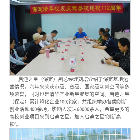
启迪之星（保定）副总经理刘培介绍了保定基地运
营情况，六年来荣获市级、省级、国家级众创空间等多
项荣誉，同时也是清华产业新星聚集的空间。启迪之星
（保定）累计孵化企业
余家，共组织举办各类创新
100
创业活动
余场，影响人次达
余人，希望更多的
400
60000
高校创业项目来到启迪之星，加入启迪之星
创新高
“
铁
。
”