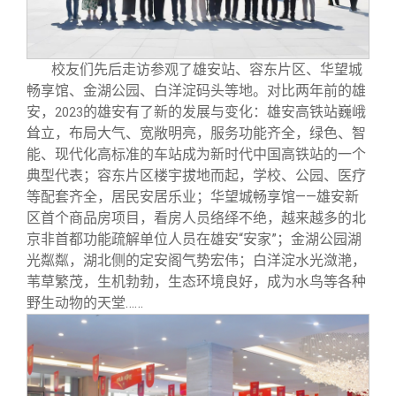
校友文苑
三创大赛
会长致辞
校友讲坛
实用信息
总会章程
校友们先后走访参观了雄安站、容东片区、华望城
畅享馆、金湖公园、白洋淀码头等地。对比两年前的雄
安，
的雄安有了新的发展与变化：雄安高铁站巍峨
校友视界
理事会名单
2023
耸立，布局大气、宽敞明亮，服务功能齐全，绿色、智
能、现代化高标准的车站成为新时代中国高铁站的一个
制度法规
典型代表；容东片区楼宇拔地而起，学校、公园、医疗
等配套齐全，居民安居乐业；华望城畅享馆——雄安新
区首个商品房项目，看房人员络绎不绝，越来越多的北
联系我们
京非首都功能疏解单位人员在雄安“安家”；金湖公园湖
光粼粼，湖北侧的定安阁气势宏伟；白洋淀水光潋滟，
苇草繁茂，生机勃勃，生态环境良好，成为水鸟等各种
野生动物的天堂……