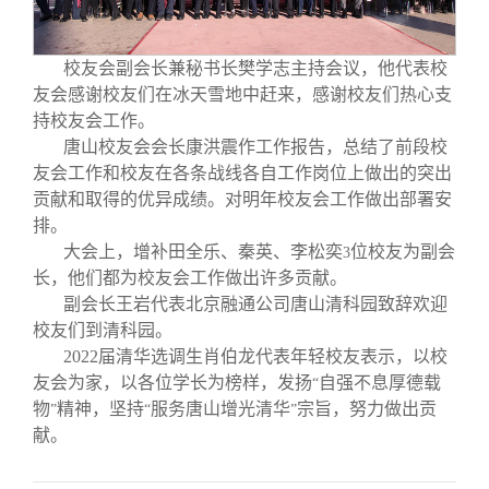
校友文苑
三创大赛
会长致辞
校友会副会长兼秘书长樊学志主持会议，他代表校
校友讲坛
实用信息
总会章程
友会感谢校友们在冰天雪地中赶来，感谢校友们热心支
持校友会工作。
校友视界
理事会名单
唐山校友会会长康洪震作工作报告，总结了前段校
友会工作和校友在各条战线各自工作岗位上做出的突出
贡献和取得的优异成绩。对明年校友会工作做出部署安
制度法规
排。
大会上，增补田全乐、秦英、李松奕
位校友为副会
3
联系我们
长，他们都为校友会工作做出许多贡献。
副会长王岩代表北京融通公司唐山清科园致辞欢迎
校友们到清科园。
2022
届清华选调生肖伯龙代表年轻校友表示，以校
友会为家，以各位学长为榜样，发扬
自强不息厚德载
“
物
精神，坚持
服务唐山增光清华
宗旨，努力做出贡
”
“
”
献。