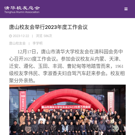
校友联络
回馈母校
地区联络
唐山校友会举行2023年度工作会议
2023-12-22
|
浏览
586
次
唐山校友会
|
李学明
媒体平台
年级联络
捐赠项目
12
月
日，唐山市清华大学校友会在清科园会务中
17
心召开
度工作会议。参加会议校友从内蒙、天津、
2023
百年清华
院系校友工作
捐赠新闻
《清华校友通讯》
迁安、遵化、玉田、丰润、曹妃甸等地踏雪而来，
1961
级校友李伟民、李淑香夫妇自驾汽车赶来参会。校友相
聚分外亲热。
校友服务
专业委员会
捐赠纪事
《水木清华》
清华人物
校友总会
兴趣群体
捐赠方法
我要订阅
清华故事
终身学习
关闭
西南联大校友会
义工计划
新媒体平台
青春风采
信息化服务
总会简介