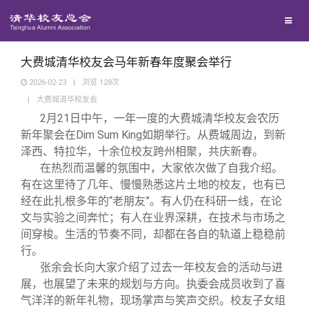
校友联络
回馈母校
地区联络
大费城清华校友会马年新春年度聚会举行
2026-02-23
|
浏览
128
次
|
大费城清华校友会
媒体平台
年级联络
捐赠项目
2月21日中午，一年一度的大费城清华校友会农历
新年聚会在Dim Sum King如期举行。从费城周边，到新
百年清华
院系校友工作
捐赠新闻
《清华校友通讯》
泽西、特拉华，十余位校友跨州相聚，共庆新春。
在热烈而温馨的氛围中，大家依次做了自我介绍。
有在这里待了几年、慢慢熟悉这片土地的校友，也有已
校友服务
专业委员会
捐赠纪事
《水木清华》
清华人物
经在此扎根多年的“老朋友”。有人仍在科研一线，在论
文与实验之间奔忙；有人在业界深耕，在技术与市场之
校友总会
兴趣群体
捐赠方法
我要订阅
清华故事
终身学习
间穿梭。生活的节奏不同，却都在各自的轨道上稳稳前
行。
张余会长向大家介绍了过去一年校友会的活动与进
关闭
西南联大校友会
义工计划
新媒体平台
青春风采
信息化服务
总会简介
展，也展望了未来的规划与方向。执委会成员收到了喜
气洋洋的新年礼物，现场掌声与笑声交织。校友子女组