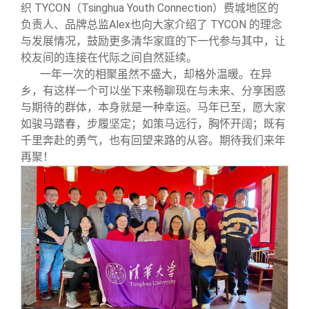
校友文苑
三创大赛
会长致辞
织 TYCON（Tsinghua Youth Connection）费城地区的
负责人、品牌总监Alex也向大家介绍了 TYCON 的理念
与发展情况，鼓励更多清华家庭的下一代参与其中，让
校友讲坛
实用信息
总会章程
校友间的连接在代际之间自然延续。
一年一次的相聚虽然不盛大，却格外温暖。在异
校友视界
理事会名单
乡，有这样一个可以坐下来畅聊现在与未来、分享困惑
与期待的群体，本身就是一种幸运。马年已至，愿大家
如骏马踏春，步履坚定；如策马远行，胸怀开阔；既有
制度法规
千里奔赴的勇气，也有回望来路的从容。期待我们来年
再聚！
联系我们