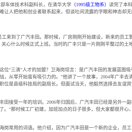
体部车体技术科副科长，在清华大学
（
1995
级工物系）
读完了本
难让人把他和创业者联系起来，但谈吐间流露的字眼和神态却无
员工来到了广汽丰田。那时候，厂房刚刚开始建设，新来的员工暂
，关心什么时候正式上班。当时的广丰只是一片刚刚平整过的土
“三清”人才的加盟？卫海岗坦言：是广汽丰田的发展蓝图吸
战，从零开始蛮有吸引力的。”他讲了一个故事，
2004
年广丰去
职位是县级科技局的副局长。但面试当天，他毅然选择去友谊宾
丰田接受一年的培训。
2006
年归国后，广汽丰田已经是另外一副
了。“那时候工厂初建，加班加点的日子很多，但大家都很开心、
岗常用的词语。他介绍，因为广汽丰田是一个新的企业，员工