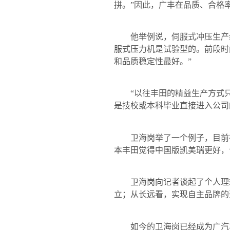
拼。”因此，广丰在品质、合格
他举例说，伺服式冲压生产线
服式压力机是试验型的。前段时
和品质稳定性最好。”
“以往丰田的精益生产方式只
是技校或本科毕业直接进入公司
卫海岗举了一个例子，目前在
本丰田觉得中国版凯美瑞更好，
卫海岗向记者谈起了个人理想
立；从长远看，实现自主品牌的
如今的卫海岗已经成为广汽丰