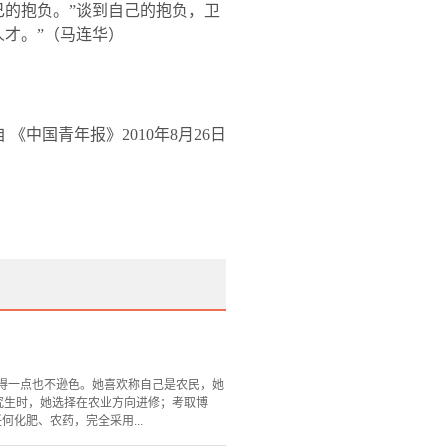
的抱负。”谈到自己的抱负，卫
才。”
（马连华）
自 《中国青年报》
2010
年
8
月
26
日
得一点也不逊色。她喜欢称自己是农民，她
究生时，她选择在农业方向进修；考取博
化肥、农药，完全采用...