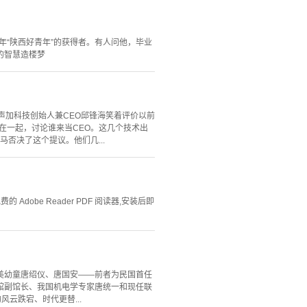
年“陕西好青年”的获得者。有人问他，毕业
的智慧造楼梦
”声加科技创始人兼CEO邱锋海笑着评价以前
在一起，讨论谁来当CEO。这几个技术出
否决了这个提议。他们几...
Adobe Reader PDF 阅读器,安装后即
美幼童唐绍仪、唐国安——前者为民国首任
馆副馆长、我国机电学专家唐统一和现任联
云跌宕、时代更替...