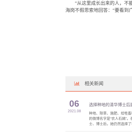
“从这里成长出来的人，不能
海岗不假思索地回答：“要看到
相关新闻
06
选择种地的清华博士后
2021.08
种地、除草、施肥、给牲畜
的微博名字是“农人石嫣”
士、博士后，她仍然选择了