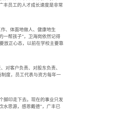
“广丰员工的人才成长速度是非常
工作、体面地做人、健康地生
的一帮孩子”，卫海岗依然记得
要放正心态，以前在学校主要靠
责、对客户负责、对股东负责、
商制度，员工代表与资方每年一
个脚印走下去。现在的事业只发
饮水思源，感恩戴德”，广丰已