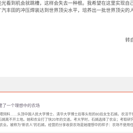
光看到机会就跳槽，这样会失去一种根。我希望在这里实现自己
广汽丰田的冲压焊装达到世界顶尖水平，培养出一批世界顶尖的人
转
建了一个理想中的农场
喂饲料……头顶中国人民大学博士、清华大学博士后等头衔的80后女生石嫣，农活干
。石嫣离不开土地。她和农业打了快20年的交道。考大学时，石嫣选择了农业；考取研
农业。被称为“新农人”的石嫣，经营的分享收获农场是她理想中的样子：农场不使用任何