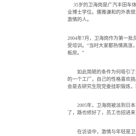
35
岁的卫海岗是广汽丰田车
业博士学位。儒雅谦和的外表很
激情的人。
2004
年
7
月，卫海岗作为第一批
受培训。“当时大家都热情高涨
板房。”
如此简陋的条件为何吸引了这位
的一个工厂，自己的性格喜欢挑
会是去研究生院党委挂职锻炼，
2005
年，卫海岗被派到日本
了，路也修好了，员工也招进来
在访谈中，激情与年轻是卫海