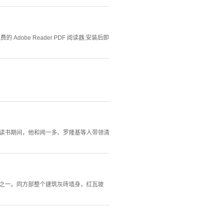
Adobe Reader PDF 阅读器,安装后即
华读书期间，他和闻一多、罗隆基等人带领清
物之一。同方部整个建筑灰砖墙身，红瓦坡