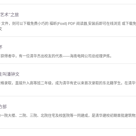
艺术”之旅
文件，则可以下载免费小巧的 福昕(Foxit) PDF 阅读器,安装后即可在线浏览 或下载免费的 
文
怀
奖章获得者中，有一位清华杰出校友的代表——海南电网公司总经理尹炼。
生叫潘钟文
校破格录取，直接升入高等班二年级，成为清华有史以来首次录取的东北籍学生。在清
方部
华的一院大楼、二院、三院、北院住宅及校医院等一同建成，是清华建校初期首批建筑