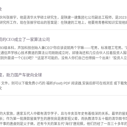
歌
伙叫张振宇，他是清华大学硕士研究生，是陕建一建集团七公司副总工程师，是2023
研究所工作，现在张振宇给出的答案是：在陕建的工地上，他要用青春和知识实现他
箭的CEO成立了一家算法公司
993级本科，声加科技创始人兼CEO“你应该说就两个字嘛——宅男，标准理工宅男。
押注通信声学核心技术赛道的算法公司刚刚成立时，邱锋海还和几位合伙人拉着投资人围
到外面请一个CEO吧？”“这是不可能的，没有人你们自己也得搞一个出来！”投资人立马
度，助力国产车驶向全球
文件，则可以下载免费小巧的 福昕(Foxit) PDF 阅读器,安装后即可在线浏览 或下载免费的 
文
的大家族，唐家五代人中都有清华学子，且与辛亥百年史有着极深的关系。最早的留
长；作为第一批庚款留美学生的唐悦良是唐家祖父辈，而执教清华五十载的清华图书
干事的唐虔则是父子俩，还有今天的第五代“海归”唐宛枫，他们历经了一百三十多年的风