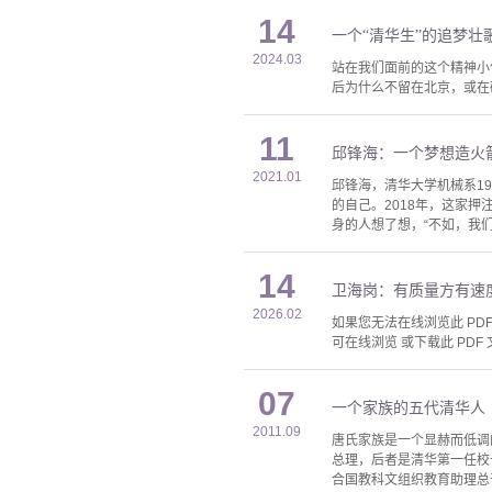
14
一个“清华生”的追梦壮
2024.03
站在我们面前的这个精神小
后为什么不留在北京，或在
11
邱锋海：一个梦想造火
2021.01
邱锋海，清华大学机械系1
的自己。2018年，这家
身的人想了想，“不如，我们
14
卫海岗：有质量方有速
2026.02
如果您无法在线浏览此 PDF 
可在线浏览 或下载此 PDF 
07
一个家族的五代清华人
2011.09
唐氏家族是一个显赫而低调
总理，后者是清华第一任校
合国教科文组织教育助理总