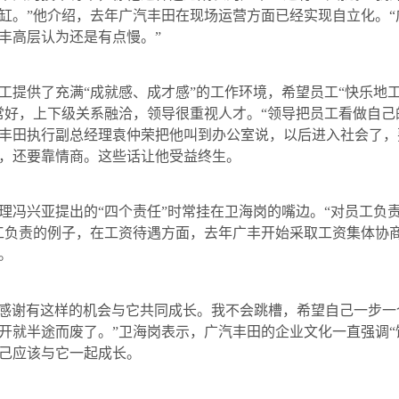
缸。”他介绍，去年广汽丰田在现场运营方面已经实现自立化。
丰高层认为还是有点慢。”
供了充满“成就感、成才感”的工作环境，希望员工“快乐地
常好，上下级关系融洽，领导很重视人才。“领导把员工看做自己
丰田执行副总经理袁仲荣把他叫到办公室说，以后进入社会了，
，还要靠情商。这些话让他受益终生。
兴亚提出的“四个责任”时常挂在卫海岗的嘴边。“对员工负
工负责的例子，在工资待遇方面，去年广丰开始采取工资集体协
。
感谢有这样的机会与它共同成长。我不会跳槽，希望自己一步一
开就半途而废了。”卫海岗表示，广汽丰田的企业文化一直强调“
己应该与它一起成长。