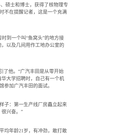
科、硕士和博士，获得了核物理专
时不在提醒记者，这是一个充满
时到一个叫“鱼窝头”的地方接
地，以及几间用作工地办公室的
引了他。“广汽丰田是从零开始
清华大学招聘时，自己有一个机
馆参加广汽丰田的面试。
样子：第一生产线厂房矗立起来
很兴奋。”
平均年龄
21
岁，有冲劲，敢打敢