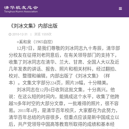
校友联络
回馈母校
地区联络
《刘冰文集》内部出版
2010-12-31
|
浏览
1559
次
○奚和泉（
1965
自控）
媒体平台
年级联络
捐赠项目
12
月
日，是我们尊敬的刘冰同志九十寿辰，清华部
7
分校友在征得刘老同意后，在有关领导部门的支持下，
百年清华
院系校友工作
捐赠新闻
《清华校友通讯》
收集了刘冰同志在清华、兰大、甘肃、全国人大以及近
几年发表的讲话、报告、照片和相关材料，经过翻拍、
校对、整理和编辑，内部出版了《刘冰文集》（样
校友服务
专业委员会
捐赠纪事
《水木清华》
清华人物
本）。文集文字部分
页，照片
幅，十分精美。
224
28
刘冰同志在
月
日收到这批文集，十分高兴。他
12
6
校友总会
兴趣群体
捐赠方法
我要订阅
清华故事
终身学习
说：在这么短的时间内，能搞成这个水平，收集了他跨
越
多年时空的大部分文章，一批难得的照片，很不容
70
易。
年
月，是清华百年校庆，大家都在为此努力，
2011
4
关闭
西南联大校友会
义工计划
新媒体平台
青春风采
信息化服务
总会简介
清华百年总结的内容很多，但重点应该是新中国成立以
后，共产党领导中国高等教育所取得的成绩和基本经