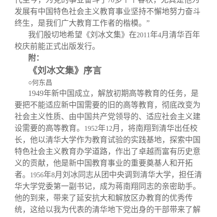
70
发展有中国特色社会主义教育事业坚持不懈地努力奋斗
终生，是我们广大教育工作者的楷模。”
我们殷切地希望《刘冰文集》在
年
月清华百年
2011
4
校庆前能正式出版发行。
附：
《刘冰文集》序言
○何东昌
1949
年新中国成立，解放初期高等教育的任务，是
要把不能适应新中国需要的旧的高等教育，彻底改变为
社会主义性质、由中国共产党领导的、适应社会主义建
设需要的高等教育。
年
月，将南翔到清华出任校
1952
12
长，他以清华大学作为教育试验的实践基地，探索中国
特色社会主义教育办学道路，作出了卓越而富有历史意
义的贡献，他是新中国教育事业的重要奠基人和开拓
者。
年
月刘冰同志从团中央调到清华大学，担任清
1956
8
华大学党委第一副书记，成为蒋南翔同志的亲密助手。
他的到来，带来了延安抗大和解放区办教育的优秀传
统，这给以我为代表的清华地下党出身的干部带来了解