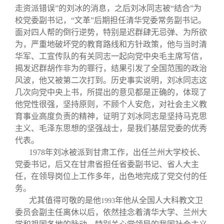
走资派错误”的刘冰的消息，之后刘冰同志被“结合”为
校党委副书记，“文革”后期担任清华党委常务副书记。
面对四人帮的倒行逆势，特别是迟群肆无忌弹、为所欲
为，严重地破坏党的教育路线和方针政策，他与当时清
华军、工宣传队的有关同志一起向党中央毛主席写信，
揭发迟群胡作非为的罪行，结果引发了全国范围的政治
风波，他又被第二次打到。历史事实说明，刘冰同志这
几次向党中央上书，所提出的意见都是正确的，体现了
他党性很强，坚持原则，不顾个人安危，对社会主义教
育事业高度负责的精神，证明了刘冰同志是坚持马克思
主义、毛泽东思想的坚强战士，是我们基层党委的优秀
代表。
1978
年刘冰被派到甘肃工作，出任兰州大学校长、
党委书记，后又在甘肃省担任省委副书记、省人大主
任，在领导岗位上工作多年，出色地完成了党交付的任
务。
尤其值得可敬的是他
年他从全国人大科教文卫
1993
委员会副主任离休以后，依然挂念着清华大学、兰州大