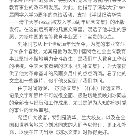
学和祖国各地的脉动，特别关心党领导的我国社会主义
教育事业的改革和发展。为此，他指导了清华大学
1965
届同学入学
周年的总结活动，支持《半世纪清华情
50
——清华大学
届校友入学
周年纪念文集》的出版
1965
50
发行。在这前后所写的几篇文章里，浸透了他毕生的意
愿，为新中国的高等教育事业洒下了宝贵的心血。
刘冰同志从上个世纪
年代至今，为党的事业奋斗
30
了
多个春秋，尤其是他为发展中国特色社会主义教育
70
事业坚持不懈地努力奋斗终生，是我们广大教育工作者
的楷模。今天大家看到的这本《刘冰文集》，为大家提
供了他为革命奋斗的风雨岁月中的点点滴滴。看了他的
文章和一些照片，似乎他又回到了我们中间。
由于时间匆促，《刘冰文集》（样本）所选文章、
记录文字和照片不可能很全面、很贴切地反映刘冰同志
的全部奋斗经历和工作成果，尤其是鲜为人知的他对党
的事业的无私奉献。
希望广大读者，特别是清华、兰大校友，以及在全
国和世界各地关心刘冰同志的人们予以修订、更正和补
充，以便在正式出版《刘冰文集》时做得更好。