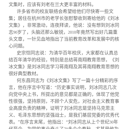
文集时，应该有刘老在兰大更丰富的材料。
许多省市的校友联络会希望给他们尽快寄一些文
集；居住在杭州市的老学长张慰黎收到寄给他的《刘冰
文集》，非常激动，连夜拜读，他说：没有想到刘冰同
志
岁了，头脑还那么敏锐，
年竟然写出好几篇重
90
2010
头文章，一针见血地指出了当前教育改革和发展中的核
心问题。
史宗恺同志说：为清华百年校庆，大家都在认真总
结百年清华的经验，特别是总结蒋南翔教育思想，《刘
冰文集》是刘冰同志学习蒋南翔及其蒋南翔教育思想的
很好典型教材。
何东昌同志为《刘冰文集》写了一篇十分精彩的序
言，他在序言中写道：“历史事实说明，刘冰同志几次
向党中央上书，所提出的意见都是正确的，体现了他党
性很强，坚持原则，不顾个人安危，对社会主义教育事
业高度负责的精神，证明了刘冰同志是坚持马克思主
义、毛泽东思想的坚强战士，是我们基层党委的优秀代
表。”在序言末尾，他指出：“刘冰同志从上个世纪
年
30
代至今，为党的事业奋斗了
多个个春秋，尤其是他为