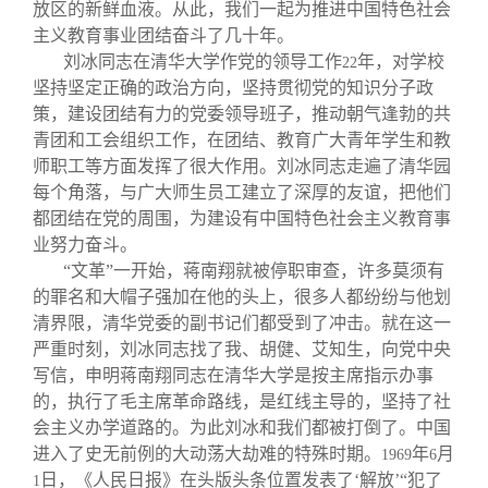
放区的新鲜血液。从此，我们一起为推进中国特色社会
主义教育事业团结奋斗了几十年。
刘冰同志在清华大学作党的领导工作
年，对学校
22
坚持坚定正确的政治方向，坚持贯彻党的知识分子政
策，建设团结有力的党委领导班子，推动朝气逢勃的共
青团和工会组织工作，在团结、教育广大青年学生和教
师职工等方面发挥了很大作用。刘冰同志走遍了清华园
每个角落，与广大师生员工建立了深厚的友谊，把他们
都团结在党的周围，为建设有中国特色社会主义教育事
业努力奋斗。
“文革”一开始，蒋南翔就被停职审查，许多莫须有
的罪名和大帽子强加在他的头上，很多人都纷纷与他划
清界限，清华党委的副书记们都受到了冲击。就在这一
严重时刻，刘冰同志找了我、胡健、艾知生，向党中央
写信，申明蒋南翔同志在清华大学是按主席指示办事
的，执行了毛主席革命路线，是红线主导的，坚持了社
会主义办学道路的。为此刘冰和我们都被打倒了。中国
进入了史无前例的大动荡大劫难的特殊时期。
年
月
1969
6
日，《人民日报》在头版头条位置发表了‘解放’“犯了
1