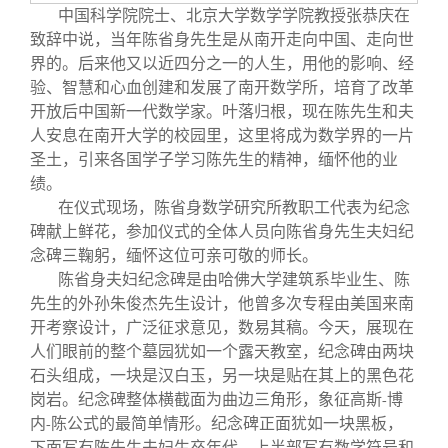
中国科学院院士、北京大学数学学院教授张恭庆在
致辞中说，当年陈省身先生是从南开走向中国、走向世
界的。后来他又以近四分之一的人生，用他的影响、经
验、智慧和心血创建和发展了南开数学所，培育了改革
开放后中国新一代数学家。叶落归根，现在陈先生和夫
人安息在南开大学的校园里，这里将成为数学界的一片
圣土，引来各国学子学习陈先生的精神，缅怀他的业
绩。
在仪式现场，陈省身数学研究所教职工代表为纪念
碑献上鲜花，参加仪式的全体人员向陈省身先生夫妇纪
念碑三鞠躬，缅怀这位可亲可敬的师长。
陈省身夫妇纪念碑是由哈佛大学建筑系毕业生、陈
先生的外孙朱俊杰先生设计，他曾多次专程由美国来南
开考察设计，广泛征求意见，数易其稿。今天，展现在
人们眼前的整个墓园犹如一个露天教室，纪念碑由两块
石头组成，一块是汉白玉，另一块是贴在其上的黑色花
岗岩。纪念碑整体横截面为曲边三角形，象征高斯
博
-
内
陈公式的最简单情形。纪念碑正面犹如一块黑板，
-
下面写有陈先生夫妇生卒年代，上半部写有数学符号和