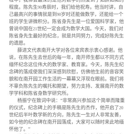
程度。陈先生
寿辰时，我们给他祝寿。他当时讲，自
90
己最高兴的事情就是到
岁时还能做数学，还能给一个
90
班的学生讲微积分。陈省身先生是一位爱国科学家，他
曾说中国在
世纪一定会成为数学大国。今天，我们对
21
陈省身先生最好的纪念，就是共同努力，完成好陈先生
的遗愿。
薛进文代表南开大学对各位来宾表示衷心感谢。他
说，在陈先生去世后的每一年，南开师生都以不同方式
缅怀纪念这位伟大的数学家、教育家。今天，陈先生纪
念碑的落成使我们深深感到欣慰，仿佛他生前的音容笑
貌和在南开园工作生活的一幕幕又浮现在眼前。我们将
不辜负陈先生的嘱托和期望，努力支持、发展南开的数
学学科和陈省身数学研究所。
杨振宁在致词中说：“非常高兴参加这个简单而隆重
的仪式，纪念碑上的手稿是陈先生的杰作，他开启了
20
世纪后半叶数学新的方向，陈先生一生对人非常友善，
如今他的纪念碑在南开园落成，大家可以随时来此地缅
怀他了。”