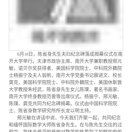
校友文苑
三创大赛
会长致辞
校友讲坛
实用信息
总会章程
校友视界
理事会名单
6
月
日，陈省身先生夫妇纪念碑落成揭幕仪式在南
18
制度法规
开大学举行。天津市政协主席、南开大学兼职教授邢元
敏，诺贝尔奖获得者、美国科学院院士、中科院外籍院
联系我们
士杨振宁及夫人翁帆，南开大学党委书记薛进文、校长
龚克，美国科学院院士、中科院外籍院士、美国休斯敦
大学教授朱经武，陈省身先生女儿陈璞，著名书画家、
南开大学终身教授范曾等出席仪式。杨振宁、邢元敏、
陈璞、龚克共同为纪念碑揭幕。仪式由中国科学院院
士、陈省身数学研究所所长龙以明主持。
邢元敏在讲话中说，今天我们齐聚一起，共同纪念
和缅怀国际数学大师陈省身先生。在与陈先生交往的过
程中，我体会最深的是他对数学的热爱到了如醉如痴的