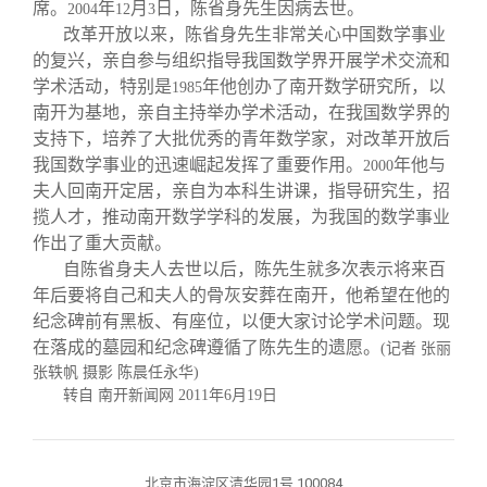
席。
年
月
日，陈省身先生因病去世。
2004
12
3
改革开放以来，陈省身先生非常关心中国数学事业
的复兴，亲自参与组织指导我国数学界开展学术交流和
学术活动，特别是
年他创办了南开数学研究所，以
1985
南开为基地，亲自主持举办学术活动，在我国数学界的
支持下，培养了大批优秀的青年数学家，对改革开放后
我国数学事业的迅速崛起发挥了重要作用。
年他与
2000
夫人回南开定居，亲自为本科生讲课，指导研究生，招
揽人才，推动南开数学学科的发展，为我国的数学事业
作出了重大贡献。
自陈省身夫人去世以后，陈先生就多次表示将来百
年后要将自己和夫人的骨灰安葬在南开，他希望在他的
纪念碑前有黑板、有座位，以便大家讨论学术问题。现
在落成的墓园和纪念碑遵循了陈先生的遗愿。
(
记者 张丽
张轶帆 摄影 陈晨任永华
)
转自 南开新闻网
2011
年
6
月
19
日
北京市海淀区清华园1号 100084