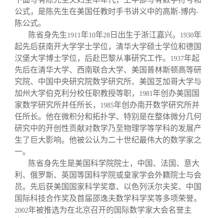
公式，是陈先生在美国任教时手书讲义中的高斯
博内
-
-
陈公式。
陈省身先生
年
年
日出生于浙江嘉兴。
年
1911
10
28
1930
起先后获南开大学学士学位，清华大学硕士学位和德国
汉堡大学博士学位，后赴巴黎从事研究工作。
年起
1937
先后在清华大学、西南联合大学、美国普林斯顿高等研
究院、中国中央研究院数学研究所、美国芝加哥大学与
加州大学伯克利分校任职教授等职，
年创办美国国
1981
家数学研究所并任所长，
年创办南开数学研究所并
1985
任所长。他在微积分和拓扑学、特别是在整体微分几何
研究中的开创性贡献对数学乃至物理学等学科的发展产
生了巨大影响。他被公认为二十世纪最伟大的数学家之
一。
陈省身先生是美国科学院院士，中国、法国、意大
利、俄罗斯、英国等国科学院或皇家学会外籍院士与会
员。先后获美国国家科学奖章、以色列沃尔夫奖、中国
国际科技合作奖及首届邵逸夫数学科学奖等多项荣誉。
年被推选为在北京召开的国际数学家大会名誉主
2002