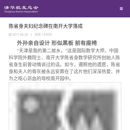
校友联络
回馈母校
地区联络
陈省身夫妇纪念碑在南开大学落成
2011-06-20
|
浏览
1539
次
外孙亲自设计 形似黑板 前有座椅
媒体平台
年级联络
捐赠项目
“天津是我的第二故乡。”这是国际数学大师、中国
科学院外籍院士、南开大学陈省身数学研究所创始人陈
百年清华
院系校友工作
捐赠新闻
《清华校友通讯》
省身生前曾动情说过的话。如今，遵照他的遗愿，陈省
身和夫人的骨灰被永远安葬在了这片他们深深热爱、并
校友服务
为之呕心沥血的母校南开园中。
专业委员会
捐赠纪事
《水木清华》
清华人物
校友总会
兴趣群体
捐赠方法
我要订阅
清华故事
终身学习
关闭
西南联大校友会
义工计划
新媒体平台
青春风采
信息化服务
总会简介