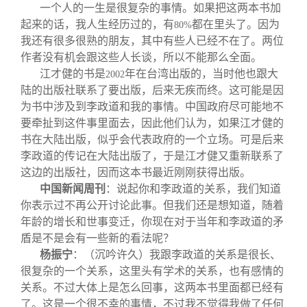
一个人的一生是很复杂的事情。如果把这两本书加
起来的话，我人生经历过的，有
都在里头了。因为
80%
我还有很多很熟的朋友，其中有些人已经不在了。两位
作者没有机会跟这些人长谈，所以不能那么全面。
江才健的书是
年在台湾出版的，当时他也跟大
2002
陆的出版社联系了要出版，后来无疾而终。这可能是因
为书中涉及到李政道和我的事情。中国政府尽可能地不
要牵扯到这件事里面去，因此他们认为，如果江才健的
书在大陆出版，似乎会代表政府的一个立场。可是后来
李政道的传记在大陆出版了，于是江才健又重新联系了
这边的出版社，因而这本书最近刚刚获得出版。
中国新闻周刊
：说起你和李政道的关系，我们知道
你表示过不再公开讨论此事。但我们还是想知道，随着
年龄的增长和世事变迁，你现在对于当年和李政道的矛
盾是不是会有一些新的看法呢？
杨振宁
：（沉吟许久）我跟李政道的关系是很长、
很复杂的一个关系，这里头有学术的关系，也有感情的
关系。不过大体上是怎么回事，这两本书里面都已经有
了。这是一个很不幸的事情，不过我不觉得我做了任何