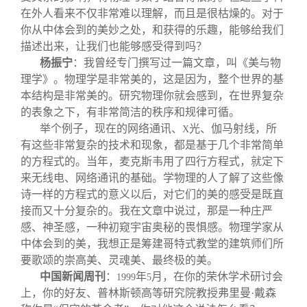
在外人看来不仅非常难以理解，而且是很枯燥的。对于
你从中体会到的美妙之处，和获得的乐趣，能够给我们
描述出来，让我们也能够感受得到吗？
杨振宁
：我曾经专门撰写过一篇文章，叫《美与物
理学》。物理学是非常美的，这是因为，整个世界的基
本结构是非常美的。研究物理你就会感到，在世界复杂
的表象之下，有非常简洁的秩序和规律可循。
举个例子，现在的网络通讯、
光、伽马射线，所
X
有这些非常复杂的技术和现象，都是基于几个非常简单
的方程式的。当年，麦克斯韦用了四行方程式，就定下
来无线电、网络通讯的基础。学物理的人了解了这些像
诗一样的方程式的意义以后，对它们的美的感受是既直
接而又十分复杂的。我在文章中说过，那是一种庄严
感、神圣感，一种初窥宇宙奥秘的畏惧感。物理学家从
中体会到的美，我想正是筹建哥特式教堂的建筑师们所
要歌颂的崇高美、灵魂美、最终极的美。
中国新闻周刊
：
年
月，在你的荣休学术研讨会
1999
5
上，你的好友、普林斯顿高等研究院教授弗里曼·戴森