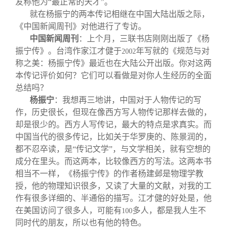
友称他为“最正常的天才”。
就在杨振宁的两本传记相继在中国大陆出版之际，
《中国新闻周刊》对他进行了专访。
中国新闻周刊
：上个月，三联书店刚刚出版了《杨
振宁传》。台湾作家江才健于
年写就的《规范与对
2002
称之美：杨振宁传》最近也在大陆公开出版。你对这两
本传记评价如何？它们可以看做是对你人生经历的全面
总结吗？
杨振宁
：我想再三地讲，中国对于人物传记的写
作，历史很长，但现在像西方写人物传记那样去做的，
却是很少的。西方人写传记，最大的特点是求真实。而
中国当代的很多传记，比如关于华罗庚的、陈景润的，
都不忍卒读，是“传记文学”，与文学相关，就有空想的
成分在里头。而这两本，比较像西方的写法。这两本书
相当不一样，《杨振宁传》的作者杨建邺是物理学教
授，他的物理知识很多，又读了大量的文献，对我的工
作有很多详细的、半通俗的描写。江才健的好处是，他
在美国访问了很多人，可能有
多人，都是我人生不
100
同时代的朋友，所以也有他的特色。