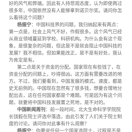
好的风气和弊端。因此有人持悲观态度，认为即使再过
很多年，中国依然没有人能够拿到诺贝尔奖。请问你怎
么看待这个问题？
杨振宁
：中国科技界的问题，我归纳起来有两点：
第一点是，社会上风气不好，作假很多。这个风气已经
从商业领域蔓延到学校、科研机构。为什么会有这个现
象，是很复杂的问题，但这是不是就会阻止中国科技的
发展？我不相信。但如果能改正，是不是有好处，我认
为肯定是有。
第二点是关于资金的分配。国家现在有些钱了，在
资金分配的问题上，吵得很凶。这方面有需要改进的地
方。不过，我们要看到，中国发展的模式、速度，都是
史无前例的。中国现在忽然有了很多钱，想要合理地分
配出去，这在任何国家都是个难题。可是因为有这个问
题，就要将中国科技发展置之死地，是不对的。
中国新闻周刊
：前一段时间，北大生命科学学院院
长饶毅在院士评选中落选，由此引发了人们关于院士制
度的讨论。请问你对此事有什么观察？
杨振宁
：你要说任何一个国家选院士，过程是不是