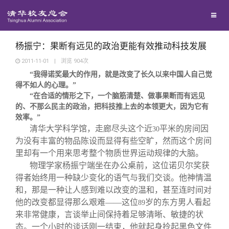
校友联络
回馈母校
地区联络
杨振宁：果断有远见的政治更能有效推动科技发展
2011-11-01
|
浏览
904
次
“我得诺奖最大的作用，就是改变了长久以来中国人自己觉
媒体平台
年级联络
捐赠项目
得不如人的心理。”
“在合适的情形之下，一个脑筋清楚、做事果断而有远见
百年清华
的、不那么民主的政治，把科技推上去的本领更大，因为它有
院系校友工作
捐赠新闻
《清华校友通讯》
效率。”
清华大学科学馆，走廊尽头这个近
平米的房间因
30
校友服务
专业委员会
捐赠纪事
《水木清华》
清华人物
为没有丰富的物品陈设而显得有些空旷，然而这个房间
里却有一个用来思考整个物质世界运动规律的大脑。
物理学家杨振宁端坐在办公桌前，这位诺贝尔奖获
校友总会
兴趣群体
捐赠方法
我要订阅
清华故事
终身学习
得者始终用一种缺少变化的语气与我们交谈。他神情温
和，那是一种让人感到难以改变的温和，甚至连时间对
关闭
西南联大校友会
义工计划
新媒体平台
青春风采
信息化服务
总会简介
他的改变都显得那么艰难——这位
岁的东方男人看起
89
来非常健康，言谈举止间保持着足够清晰、敏捷的状
态。一个小时的谈话刚一结束，他就起身拎起黑色文件