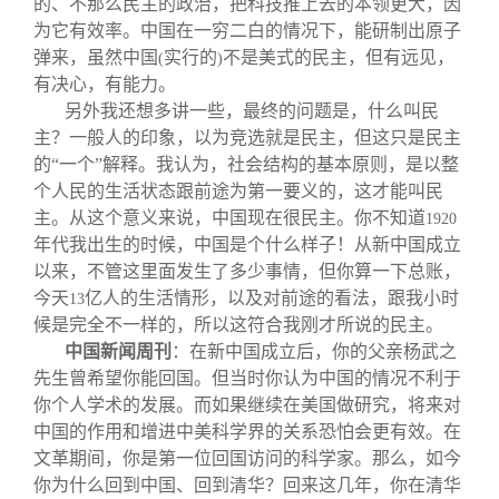
的、不那么民主的政治，把科技推上去的本领更大，因
为它有效率。中国在一穷二白的情况下，能研制出原子
弹来，虽然中国
实行的
不是美式的民主，但有远见，
(
)
有决心，有能力。
另外我还想多讲一些，最终的问题是，什么叫民
主？一般人的印象，以为竞选就是民主，但这只是民主
的“一个”解释。我认为，社会结构的基本原则，是以整
个人民的生活状态跟前途为第一要义的，这才能叫民
主。从这个意义来说，中国现在很民主。你不知道
1920
年代我出生的时候，中国是个什么样子！从新中国成立
以来，不管这里面发生了多少事情，但你算一下总账，
今天
亿人的生活情形，以及对前途的看法，跟我小时
13
候是完全不一样的，所以这符合我刚才所说的民主。
中国新闻周刊
：在新中国成立后，你的父亲杨武之
先生曾希望你能回国。但当时你认为中国的情况不利于
你个人学术的发展。而如果继续在美国做研究，将来对
中国的作用和增进中美科学界的关系恐怕会更有效。在
文革期间，你是第一位回国访问的科学家。那么，如今
你为什么回到中国、回到清华？回来这几年，你在清华