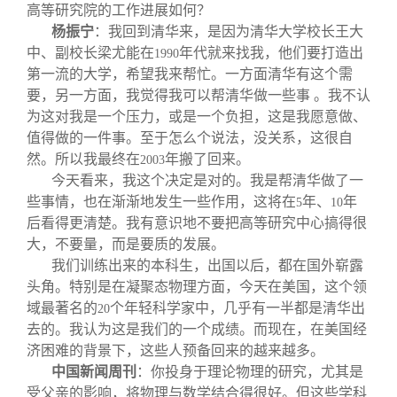
高等研究院的工作进展如何？
杨振宁
：我回到清华来，是因为清华大学校长王大
中、副校长梁尤能在
年代就来找我，他们要打造出
1990
第一流的大学，希望我来帮忙。一方面清华有这个需
要，另一方面，我觉得我可以帮清华做一些事 。我不认
为这对我是一个压力，或是一个负担，这是我愿意做、
值得做的一件事。至于怎么个说法，没关系，这很自
然。所以我最终在
年搬了回来。
2003
今天看来，我这个决定是对的。我是帮清华做了一
些事情，也在渐渐地发生一些作用，这将在
年、
年
5
10
后看得更清楚。我有意识地不要把高等研究中心搞得很
大，不要量，而是要质的发展。
我们训练出来的本科生，出国以后，都在国外崭露
头角。特别是在凝聚态物理方面，今天在美国，这个领
域最著名的
个年轻科学家中，几乎有一半都是清华出
20
去的。我认为这是我们的一个成绩。而现在，在美国经
济困难的背景下，这些人预备回来的越来越多。
中国新闻周刊
：你投身于理论物理的研究，尤其是
受父亲的影响，将物理与数学结合得很好。但这些学科