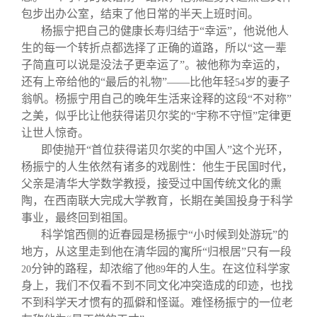
校友文苑
三创大赛
会长致辞
包步出办公室，结束了他日常的半天上班时间。
杨振宁把自己的健康长寿归结于“幸运”，他说他人
校友讲坛
实用信息
总会章程
生的每一个转折点都选择了正确的道路，所以“这一辈
子简直可以说是没法子更幸运了”。被他称为幸运的，
还有上帝给他的“最后的礼物”——比他年轻
岁的妻子
54
校友视界
理事会名单
翁帆。杨振宁用自己的晚年生活来诠释的这段“不对称”
之美，似乎比让他获得诺贝尔奖的“宇称不守恒”定律更
让世人惊奇。
制度法规
即使抛开“首位获得诺贝尔奖的中国人”这个光环，
杨振宁的人生依然有诸多的戏剧性：他生于民国时代，
联系我们
父亲是清华大学数学教授，接受过中国传统文化的熏
陶，在西南联大完成大学教育，长期在美国投身于科学
事业，最终回到祖国。
科学馆西侧的近春园是杨振宁“小时候到处游玩”的
地方，从这里走到他在清华园的寓所“归根居”只有一段
分钟的路程，却浓缩了他
年的人生。在这位科学家
20
89
身上，我们不仅看不到不同文化冲突造成的印迹，也找
不到科学天才惯有的孤僻和怪诞。难怪杨振宁的一位老