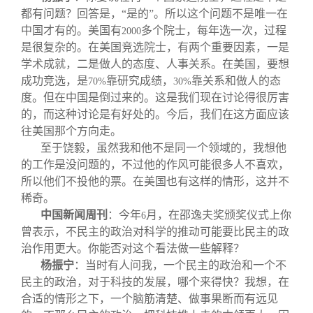
都有问题？回答是，“是的”。所以这个问题不是唯一在
中国才有的。美国有
多个院士，每年选一次，过程
2000
是很复杂的。在美国竞选院士，有两个重要因素，一是
学术成就，二是做人的态度、人事关系。在美国，要想
成功竞选，是
靠研究成绩，
靠关系和做人的态
70%
30%
度。但在中国是倒过来的。这是我们现在讨论得很厉害
的，而这种讨论是有好处的。今后，我们在这方面应该
往美国那个方向走。
至于饶毅，虽然我和他不是同一个领域的，我想他
的工作是没问题的，不过他的作风可能很多人不喜欢，
所以他们不投他的票。在美国也有这样的情形，这并不
稀奇。
中国新闻周刊
：今年
月，在邵逸夫奖颁奖仪式上你
6
曾表示，不民主的政治对科学的推动可能要比民主的政
治作用更大。你能否对这个看法做一些解释？
杨振宁
：当时有人问我，一个民主的政治和一个不
民主的政治，对于科技的发展，哪个来得快？我想，在
合适的情形之下，一个脑筋清楚、做事果断而有远见